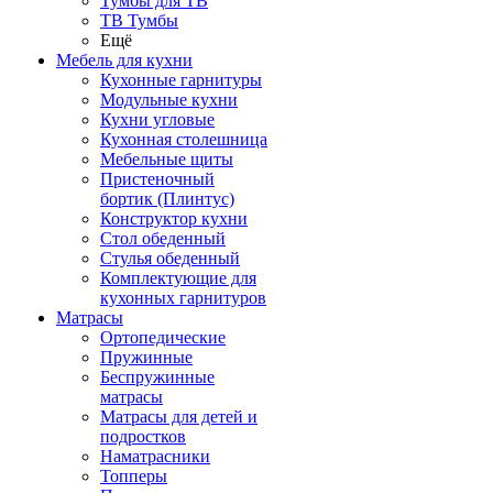
Тумбы для ТВ
ТВ Тумбы
Ещё
Мебель для кухни
Кухонные гарнитуры
Модульные кухни
Кухни угловые
Кухонная столешница
Мебельные щиты
Пристеночный
бортик (Плинтус)
Конструктор кухни
Стол обеденный
Стулья обеденный
Комплектующие для
кухонных гарнитуров
Матраcы
Ортопедические
Пружинные
Беспружинные
матрасы
Матрасы для детей и
подростков
Наматрасники
Топперы