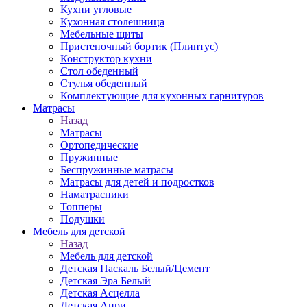
Кухни угловые
Кухонная столешница
Мебельные щиты
Пристеночный бортик (Плинтус)
Конструктор кухни
Стол обеденный
Стулья обеденный
Комплектующие для кухонных гарнитуров
Матраcы
Назад
Матраcы
Ортопедические
Пружинные
Беспружинные матрасы
Матрасы для детей и подростков
Наматрасники
Топперы
Подушки
Мебель для детской
Назад
Мебель для детской
Детская Паскаль Белый/Цемент
Детская Эра Белый
Детская Асцелла
Детская Анри