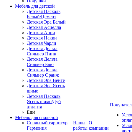
Подушки
Мебель для детской
Детская Паскаль
Белый/Цемент
Детская Эра Белый
Детская Асцелла
Детская Анри
Детская Накки
Детская Чарли
Детская Дельта
Сильвер Пинк
Детская Дельта
Сильвер Блю
Детская Дельта
Сильвер Оранж
Детская Эра Венге
Детская Эра Ясень
шимо
Детская Паскаль
Ясень шимо/Дуб
Покупател
атланта
Ещё
Усло
Мебель для спальной
опла
Спальный гарнитур
Наши
О
Усло
Гармония
работы
компании
дост