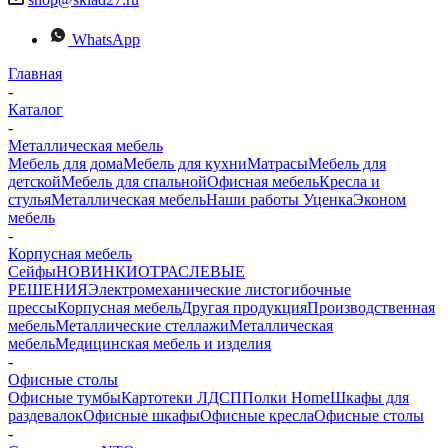
WhatsApp
Главная
-
Каталог
-
Металлическая мебель
Мебель для дома
Мебель для кухни
Матраcы
Мебель для
детской
Мебель для спальной
Офисная мебель
Кресла и
стулья
Металлическая мебель
Наши работы
Уценка
Эконом
мебель
-
Корпусная мебель
Сейфы
НОВИНКИ
ОТРАСЛЕВЫЕ
РЕШЕНИЯ
Электромеханические листогибочные
прессы
Корпусная мебель
Другая продукция
Производственная
мебель
Металлические стеллажи
Металлическая
мебель
Медицинская мебель и изделия
-
Офисные столы
Офисные тумбы
Картотеки ЛДСП
Полки Home
Шкафы для
раздевалок
Офисные шкафы
Офисные кресла
Офисные столы
-