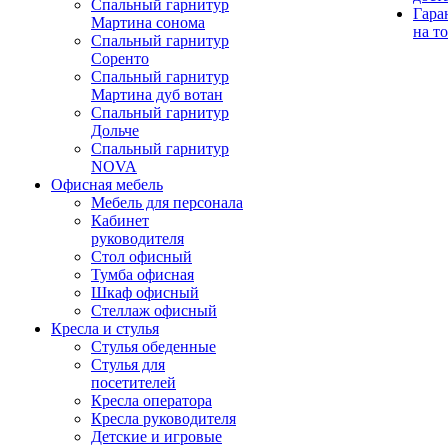
Спальный гарнитур
Гара
Мартина сонома
на т
Спальный гарнитур
Соренто
Спальный гарнитур
Мартина дуб вотан
Спальный гарнитур
Дольче
Спальный гарнитур
NOVA
Офисная мебель
Мебель для персонала
Кабинет
руководителя
Стол офисный
Тумба офисная
Шкаф офисный
Стеллаж офисный
Кресла и стулья
Стулья обеденные
Стулья для
посетителей
Кресла оператора
Кресла руководителя
Детские и игровые