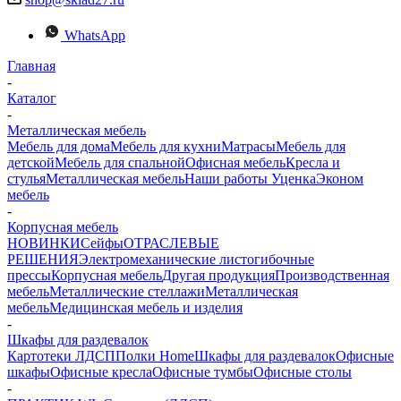
WhatsApp
Главная
-
Каталог
-
Металлическая мебель
Мебель для дома
Мебель для кухни
Матраcы
Мебель для
детской
Мебель для спальной
Офисная мебель
Кресла и
стулья
Металлическая мебель
Наши работы
Уценка
Эконом
мебель
-
Корпусная мебель
НОВИНКИ
Сейфы
ОТРАСЛЕВЫЕ
РЕШЕНИЯ
Электромеханические листогибочные
прессы
Корпусная мебель
Другая продукция
Производственная
мебель
Металлические стеллажи
Металлическая
мебель
Медицинская мебель и изделия
-
Шкафы для раздевалок
Картотеки ЛДСП
Полки Home
Шкафы для раздевалок
Офисные
шкафы
Офисные кресла
Офисные тумбы
Офисные столы
-