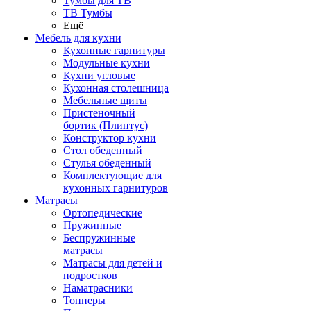
Тумбы для ТВ
ТВ Тумбы
Ещё
Мебель для кухни
Кухонные гарнитуры
Модульные кухни
Кухни угловые
Кухонная столешница
Мебельные щиты
Пристеночный
бортик (Плинтус)
Конструктор кухни
Стол обеденный
Стулья обеденный
Комплектующие для
кухонных гарнитуров
Матраcы
Ортопедические
Пружинные
Беспружинные
матрасы
Матрасы для детей и
подростков
Наматрасники
Топперы