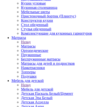
Кухни угловые
Кухонная столешница
Мебельные щиты
Пристеночный бортик (Плинтус)
Конструктор кухни
Стол обеденный
Стулья обеденный
Комплектующие для кухонных гарнитуров
Матраcы
Назад
Матраcы
Ортопедические
Пружинные
Беспружинные матрасы
Матрасы для детей и подростков
Наматрасники
Топперы
Подушки
Мебель для детской
Назад
Мебель для детской
Детская Паскаль Белый/Цемент
Детская Эра Белый
Детская Асцелла
Детская Анри