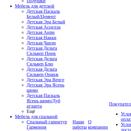
Подушки
Мебель для детской
Детская Паскаль
Белый/Цемент
Детская Эра Белый
Детская Асцелла
Детская Анри
Детская Накки
Детская Чарли
Детская Дельта
Сильвер Пинк
Детская Дельта
Сильвер Блю
Детская Дельта
Сильвер Оранж
Детская Эра Венге
Детская Эра Ясень
шимо
Детская Паскаль
Ясень шимо/Дуб
Покупател
атланта
Ещё
Усло
Мебель для спальной
опла
Спальный гарнитур
Наши
О
Усло
Гармония
работы
компании
дост