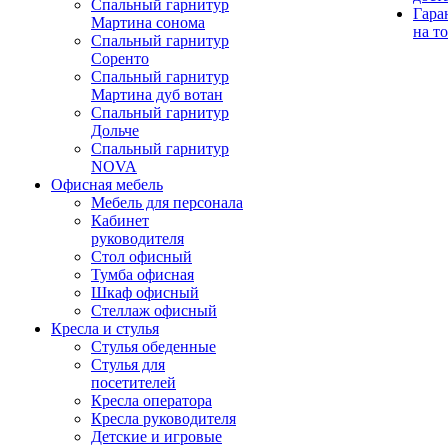
Спальный гарнитур
Гара
Мартина сонома
на т
Спальный гарнитур
Соренто
Спальный гарнитур
Мартина дуб вотан
Спальный гарнитур
Дольче
Спальный гарнитур
NOVA
Офисная мебель
Мебель для персонала
Кабинет
руководителя
Стол офисный
Тумба офисная
Шкаф офисный
Стеллаж офисный
Кресла и стулья
Стулья обеденные
Стулья для
посетителей
Кресла оператора
Кресла руководителя
Детские и игровые