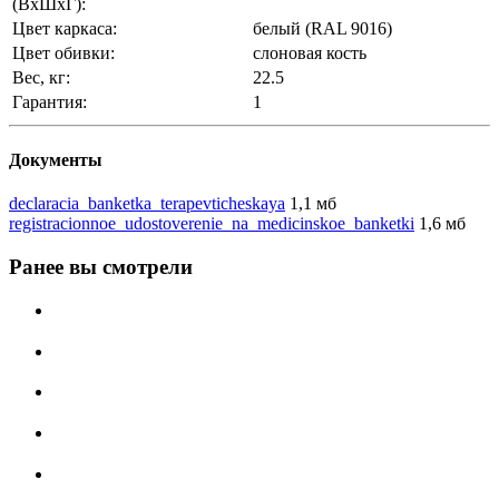
(ВхШхГ):
Цвет каркаса:
белый (RAL 9016)
Цвет обивки:
слоновая кость
Вес, кг:
22.5
Гарантия:
1
Документы
declaracia_banketka_terapevticheskaya
1,1 мб
registracionnoe_udostoverenie_na_medicinskoe_banketki
1,6 мб
Ранее вы смотрели