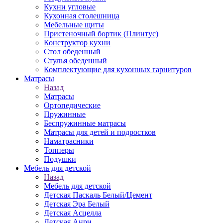
Кухни угловые
Кухонная столешница
Мебельные щиты
Пристеночный бортик (Плинтус)
Конструктор кухни
Стол обеденный
Стулья обеденный
Комплектующие для кухонных гарнитуров
Матраcы
Назад
Матраcы
Ортопедические
Пружинные
Беспружинные матрасы
Матрасы для детей и подростков
Наматрасники
Топперы
Подушки
Мебель для детской
Назад
Мебель для детской
Детская Паскаль Белый/Цемент
Детская Эра Белый
Детская Асцелла
Детская Анри