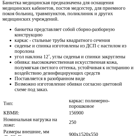
Банкетка медицинская предназначена для оснащения
медицинских кабинетов, постов медсестер, для приемного
покоя больниц, травмпунктов, поликлиник и других
медицинских учреждений.
банкетка представляет собой сборно-разборную
конструкцию
каркас - стальные трубы квадратного сечения
сиденье и спинка изготовлены из ДСП с настилом из
поролона
угол наклона 12˚, углы сиденья и спинки закруглены
обивка: высококачественная искусственная кожа,
полумягкая светлого оттенка, устойчивая к истиранию и
воздействию дезинфицирующих средств
Поставляется в разобранном виде
Возможно изготовление обивки согласно цветовой
схеме под заказ.
каркас: полимерно-
Тип:
порошковое
КВМИ:
156900
Номинальная нагрузка на
250
ложе:
Размеры внешние, мм
900x1520x550