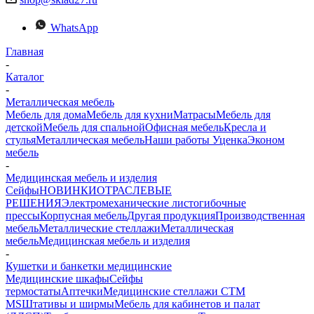
WhatsApp
Главная
-
Каталог
-
Металлическая мебель
Мебель для дома
Мебель для кухни
Матраcы
Мебель для
детской
Мебель для спальной
Офисная мебель
Кресла и
стулья
Металлическая мебель
Наши работы
Уценка
Эконом
мебель
-
Медицинская мебель и изделия
Сейфы
НОВИНКИ
ОТРАСЛЕВЫЕ
РЕШЕНИЯ
Электромеханические листогибочные
прессы
Корпусная мебель
Другая продукция
Производственная
мебель
Металлические стеллажи
Металлическая
мебель
Медицинская мебель и изделия
-
Кушетки и банкетки медицинские
Медицинские шкафы
Сейфы
термостаты
Аптечки
Медицинские стеллажи CTM
MS
Штативы и ширмы
Мебель для кабинетов и палат