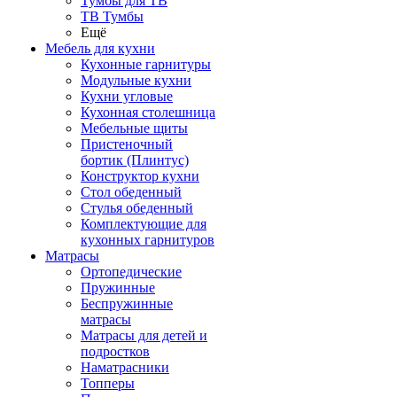
Тумбы для ТВ
ТВ Тумбы
Ещё
Мебель для кухни
Кухонные гарнитуры
Модульные кухни
Кухни угловые
Кухонная столешница
Мебельные щиты
Пристеночный
бортик (Плинтус)
Конструктор кухни
Стол обеденный
Стулья обеденный
Комплектующие для
кухонных гарнитуров
Матраcы
Ортопедические
Пружинные
Беспружинные
матрасы
Матрасы для детей и
подростков
Наматрасники
Топперы