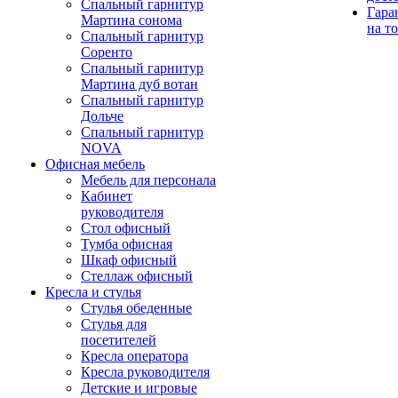
Спальный гарнитур
Гара
Мартина сонома
на т
Спальный гарнитур
Соренто
Спальный гарнитур
Мартина дуб вотан
Спальный гарнитур
Дольче
Спальный гарнитур
NOVA
Офисная мебель
Мебель для персонала
Кабинет
руководителя
Стол офисный
Тумба офисная
Шкаф офисный
Стеллаж офисный
Кресла и стулья
Стулья обеденные
Стулья для
посетителей
Кресла оператора
Кресла руководителя
Детские и игровые