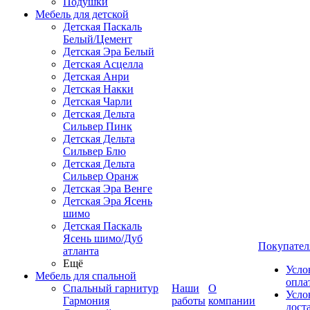
Подушки
Мебель для детской
Детская Паскаль
Белый/Цемент
Детская Эра Белый
Детская Асцелла
Детская Анри
Детская Накки
Детская Чарли
Детская Дельта
Сильвер Пинк
Детская Дельта
Сильвер Блю
Детская Дельта
Сильвер Оранж
Детская Эра Венге
Детская Эра Ясень
шимо
Детская Паскаль
Ясень шимо/Дуб
Покупател
атланта
Ещё
Усло
Мебель для спальной
опла
Спальный гарнитур
Наши
О
Усло
Гармония
работы
компании
дост