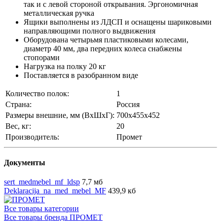
так и с левой стороной открывания. Эргономичная
металлическая ручка
Ящики выполнены из ЛДСП и оснащены шариковыми
направляющими полного выдвижения
Оборудована четырьмя пластиковыми колесами,
диаметр 40 мм, два передних колеса снабжены
стопорами
Нагрузка на полку 20 кг
Поставляется в разобранном виде
Количество полок:
1
Страна:
Россия
Размеры внешние, мм (ВхШхГ):
700x455x452
Вес, кг:
20
Производитель:
Промет
Документы
sert_medmebel_mf_ldsp
7,7 мб
Deklaracija_na_med_mebel_MF
439,9 кб
Все товары категории
Все товары бренда ПРОМЕТ