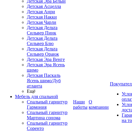
Детская Эра Белый
Детская Асцелла
Детская Анри
Детская Накки
Детская Чарли
Детская Дельта
Сильвер Пинк
Детская Дельта
Сильвер Блю
Детская Дельта
Сильвер Оранж
Детская Эра Венге
Детская Эра Ясень
шимо
Детская Паскаль
Ясень шимо/Дуб
Покупател
атланта
Ещё
Усло
Мебель для спальной
опла
Спальный гарнитур
Наши
О
Усло
Гармония
работы
компании
дост
Спальный гарнитур
Гара
Мартина сонома
на т
Спальный гарнитур
Соренто