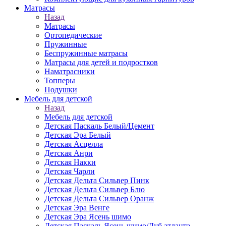
Матраcы
Назад
Матраcы
Ортопедические
Пружинные
Беспружинные матрасы
Матрасы для детей и подростков
Наматрасники
Топперы
Подушки
Мебель для детской
Назад
Мебель для детской
Детская Паскаль Белый/Цемент
Детская Эра Белый
Детская Асцелла
Детская Анри
Детская Накки
Детская Чарли
Детская Дельта Сильвер Пинк
Детская Дельта Сильвер Блю
Детская Дельта Сильвер Оранж
Детская Эра Венге
Детская Эра Ясень шимо
Детская Паскаль Ясень шимо/Дуб атланта