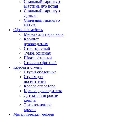
Спальный гарнитур
Мартина дуб вотан
Спальный гарнитур
Дольче
Спальный гарнитур
NOVA
Офисная мебель
Мебель для персонала
Кабинет
руководителя
Стол офисный
Тумба офисная
Шкаф офисный
Стеллаж офисный
Кресла и стулья
Стулья обеденные
Стулья для
посетителей
Кресла оператора
Кресла руководителя
Детские и игровые
кресла
Эргономичные
кресла
Металлическая мебель