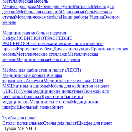
Металлическая мебель
Мебель для дома
Мебель для кухни
Матраcы
Мебель для
детской
Мебель для спальной
Офисная мебель
Кресла и
стулья
Металлическая мебель
Наши работы
Уценка
Эконом
мебель
-
Медицинская мебель и изделия
Сейфы
НОВИНКИ
ОТРАСЛЕВЫЕ
РЕШЕНИЯ
Электромеханические листогибочные
прессы
Корпусная мебель
Другая продукция
Производственная
мебель
Металлические стеллажи
Металлическая
мебель
Медицинская мебель и изделия
-
Мебель для кабинетов и палат (ЛДСП)
Медицинские кровати
Сейфы
термостаты
Аптечки
Медицинские стеллажи CTM
MS
Штативы и ширмы
Мебель для кабинетов и палат
(ЛДСП)
Тумбы медицинские подкатные
Тележки для
перевозки больных
Кушетки и банкетки
медицинские
Медицинские столы
Медицинские
шкафы
Школьный медкабинет
-
Тумбы для палат
Столы пеленальные
Столы для палат
Шкафы для палат
-
Тумба МF NH-3