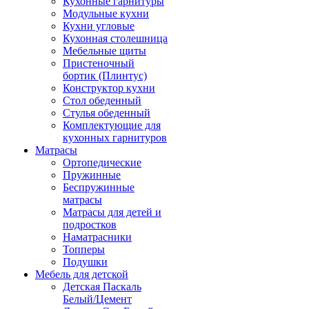
Кухонные гарнитуры
Модульные кухни
Кухни угловые
Кухонная столешница
Мебельные щиты
Пристеночный
бортик (Плинтус)
Конструктор кухни
Стол обеденный
Стулья обеденный
Комплектующие для
кухонных гарнитуров
Матраcы
Ортопедические
Пружинные
Беспружинные
матрасы
Матрасы для детей и
подростков
Наматрасники
Топперы
Подушки
Мебель для детской
Детская Паскаль
Белый/Цемент