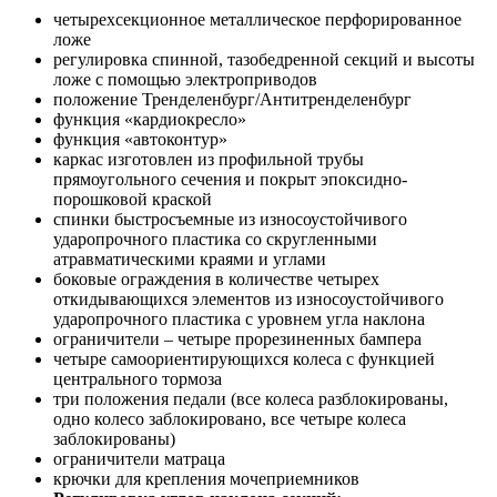
четырехсекционное металлическое перфорированное
ложе
регулировка спинной, тазобедренной секций и высоты
ложе с помощью электроприводов
положение Тренделенбург/Антитренделенбург
функция «кардиокресло»
функция «автоконтур»
каркас изготовлен из профильной трубы
прямоугольного сечения и покрыт эпоксидно-
порошковой краской
спинки быстросъемные из износоустойчивого
ударопрочного пластика со скругленными
атравматическими краями и углами
боковые ограждения в количестве четырех
откидывающихся элементов из износоустойчивого
ударопрочного пластика с уровнем угла наклона
ограничители – четыре прорезиненных бампера
четыре самоориентирующихся колеса с функцией
центрального тормоза
три положения педали (все колеса разблокированы,
одно колесо заблокировано, все четыре колеса
заблокированы)
ограничители матраца
крючки для крепления мочеприемников