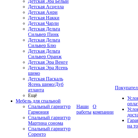
Детская Эра Белый
Детская Асцелла
Детская Анри
Детская Накки
Детская Чарли
Детская Дельта
Сильвер Пинк
Детская Дельта
Сильвер Блю
Детская Дельта
Сильвер Оранж
Детская Эра Венге
Детская Эра Ясень
шимо
Детская Паскаль
Ясень шимо/Дуб
Покупател
атланта
Ещё
Усло
Мебель для спальной
опла
Спальный гарнитур
Наши
О
Усло
Гармония
работы
компании
дост
Спальный гарнитур
Гара
Мартина сонома
на т
Спальный гарнитур
Соренто