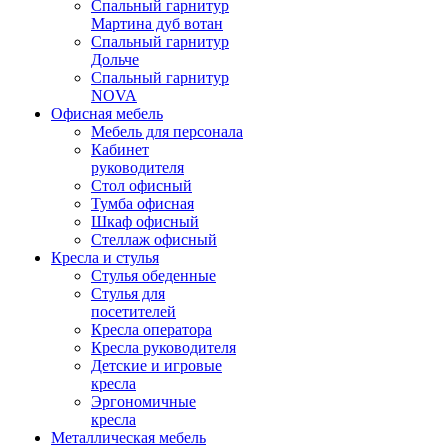
Спальный гарнитур
Мартина дуб вотан
Спальный гарнитур
Дольче
Спальный гарнитур
NOVA
Офисная мебель
Мебель для персонала
Кабинет
руководителя
Стол офисный
Тумба офисная
Шкаф офисный
Стеллаж офисный
Кресла и стулья
Стулья обеденные
Стулья для
посетителей
Кресла оператора
Кресла руководителя
Детские и игровые
кресла
Эргономичные
кресла
Металлическая мебель