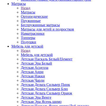
Матраcы
Назад
Матраcы
Ортопедические
Пружинные
Беспружинные матрасы
Матрасы для детей и подростков
Наматрасники
Топперы
Подушки
Мебель для детской
Назад
Мебель для детской
Детская Паскаль Белый/Цемент
Детская Эра Белый
Детская Асцелла
Детская Анри
Детская Накки
Детская Чарли
Детская Дельта Сильвер Пинк
Детская Дельта Сильвер Блю
Детская Дельта Сильвер Оранж
Детская Эра Венге
Детская Эра Ясень шимо
Детская Паскаль Ясень шимо/Дуб атланта