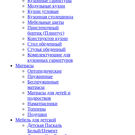
Кухонные гарнитуры
Модульные кухни
Кухни угловые
Кухонная столешница
Мебельные щиты
Пристеночный
бортик (Плинтус)
Конструктор кухни
Стол обеденный
Стулья обеденный
Комплектующие для
кухонных гарнитуров
Матраcы
Ортопедические
Пружинные
Беспружинные
матрасы
Матрасы для детей и
подростков
Наматрасники
Топперы
Подушки
Мебель для детской
Детская Паскаль
Белый/Цемент