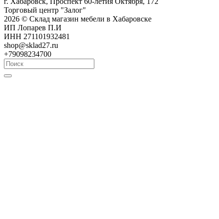
г. Хабаровск, Проспект 60-летия Октября, 172
Торговый центр "Залог"
2026 © Склад магазин мебели в Хабаровске
ИП Лопарев П.И
ИНН 271101932481
shop@sklad27.ru
+79098234700