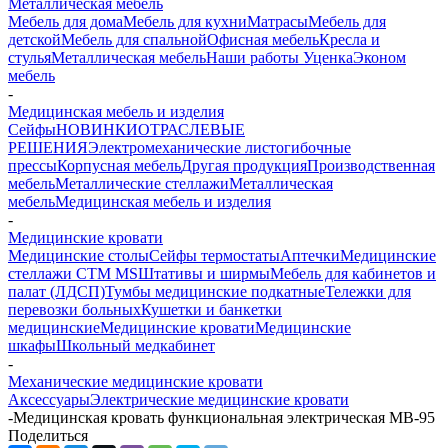
Металлическая мебель
Мебель для дома
Мебель для кухни
Матраcы
Мебель для
детской
Мебель для спальной
Офисная мебель
Кресла и
стулья
Металлическая мебель
Наши работы
Уценка
Эконом
мебель
-
Медицинская мебель и изделия
Сейфы
НОВИНКИ
ОТРАСЛЕВЫЕ
РЕШЕНИЯ
Электромеханические листогибочные
прессы
Корпусная мебель
Другая продукция
Производственная
мебель
Металлические стеллажи
Металлическая
мебель
Медицинская мебель и изделия
-
Медицинские кровати
Медицинские столы
Сейфы термостаты
Аптечки
Медицинские
стеллажи CTM MS
Штативы и ширмы
Мебель для кабинетов и
палат (ЛДСП)
Тумбы медицинские подкатные
Тележки для
перевозки больных
Кушетки и банкетки
медицинские
Медицинские кровати
Медицинские
шкафы
Школьный медкабинет
-
Механические медицинские кровати
Аксессуары
Электрические медицинские кровати
-
Медицинская кровать функциональная электрическая МВ-95
Поделиться