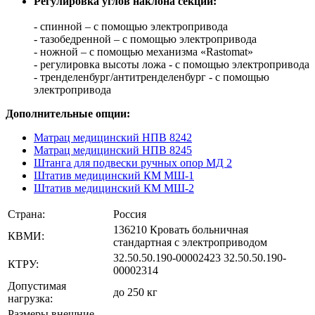
Регулировка углов наклона секций:
- спинной – с помощью электропривода
- тазобедренной – с помощью электропривода
- ножной – с помощью механизма «Rastomat»
- регулировка высоты ложа - с помощью электропривода
- тренделенбург/антитренделенбург - с помощью
электропривода
Дополнительные опции:
Матрац медицинский НПВ 8242
Матрац медицинский НПВ 8245
Штанга для подвески ручных опор МД 2
Штатив медицинский КМ МШ-1
Штатив медицинский КМ МШ-2
Страна:
Россия
136210 Кровать больничная
КВМИ:
стандартная с электроприводом
32.50.50.190-00002423 32.50.50.190-
КТРУ:
00002314
Допустимая
до 250 кг
нагрузка:
Размеры внешние,