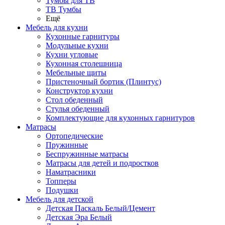
Тумбы для ТВ
ТВ Тумбы
Ещё
Мебель для кухни
Кухонные гарнитуры
Модульные кухни
Кухни угловые
Кухонная столешница
Мебельные щиты
Пристеночный бортик (Плинтус)
Конструктор кухни
Стол обеденный
Стулья обеденный
Комплектующие для кухонных гарнитуров
Матраcы
Ортопедические
Пружинные
Беспружинные матрасы
Матрасы для детей и подростков
Наматрасники
Топперы
Подушки
Мебель для детской
Детская Паскаль Белый/Цемент
Детская Эра Белый