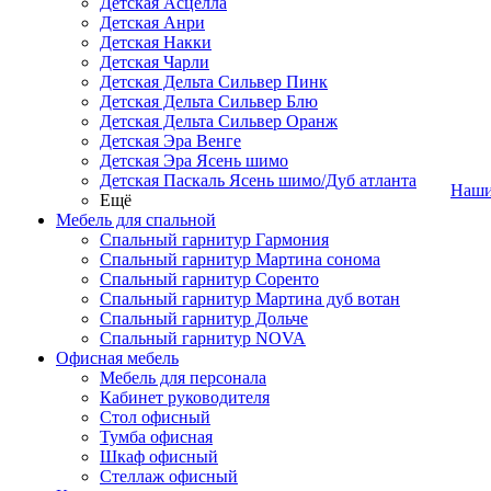
Детская Асцелла
Детская Анри
Детская Накки
Детская Чарли
Детская Дельта Сильвер Пинк
Детская Дельта Сильвер Блю
Детская Дельта Сильвер Оранж
Детская Эра Венге
Детская Эра Ясень шимо
Детская Паскаль Ясень шимо/Дуб атланта
Наши
Ещё
Мебель для спальной
Спальный гарнитур Гармония
Спальный гарнитур Мартина сонома
Спальный гарнитур Соренто
Спальный гарнитур Мартина дуб вотан
Спальный гарнитур Дольче
Спальный гарнитур NOVA
Офисная мебель
Мебель для персонала
Кабинет руководителя
Стол офисный
Тумба офисная
Шкаф офисный
Стеллаж офисный