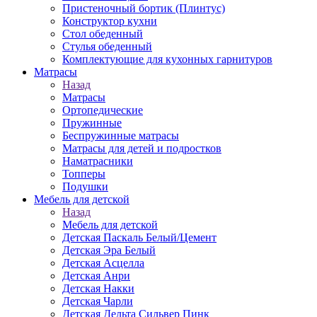
Пристеночный бортик (Плинтус)
Конструктор кухни
Стол обеденный
Стулья обеденный
Комплектующие для кухонных гарнитуров
Матраcы
Назад
Матраcы
Ортопедические
Пружинные
Беспружинные матрасы
Матрасы для детей и подростков
Наматрасники
Топперы
Подушки
Мебель для детской
Назад
Мебель для детской
Детская Паскаль Белый/Цемент
Детская Эра Белый
Детская Асцелла
Детская Анри
Детская Накки
Детская Чарли
Детская Дельта Сильвер Пинк