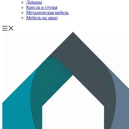
Диваны
Кресла и стулья
Металическая мебель
Мебель на заказ