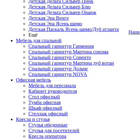
Детская Дельта Сильвер Пинк
Детская Дельта Сильвер Блю
Детская Дельта Сильвер Оранж
Детская Эра Венге
Детская Эра Ясень шимо
Детская Паскаль Ясень шимо/Дуб атланта
Наши
Ещё
Мебель для спальной
Спальный гарнитур Гармония
Спальный гарнитур Мартина сонома
Спальный гарнитур Соренто
Спальный гарнитур Мартина дуб вотан
Спальный гарнитур Дольче
Спальный гарнитур NOVA
Офисная мебель
Мебель для персонала
Кабинет руководителя
Стол офисный
Тумба офисная
Шкаф офисный
Стеллаж офисный
Кресла и стулья
Стулья обеденные
Стулья для посетителей
Кресла оператора