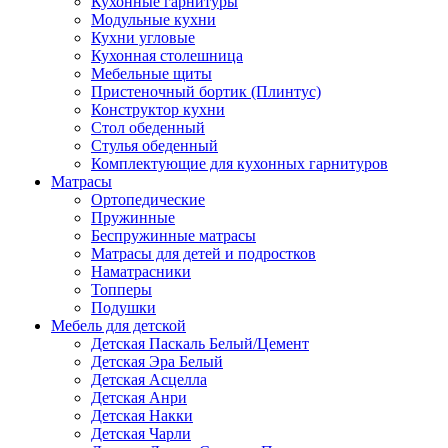
Кухонные гарнитуры
Модульные кухни
Кухни угловые
Кухонная столешница
Мебельные щиты
Пристеночный бортик (Плинтус)
Конструктор кухни
Стол обеденный
Стулья обеденный
Комплектующие для кухонных гарнитуров
Матраcы
Ортопедические
Пружинные
Беспружинные матрасы
Матрасы для детей и подростков
Наматрасники
Топперы
Подушки
Мебель для детской
Детская Паскаль Белый/Цемент
Детская Эра Белый
Детская Асцелла
Детская Анри
Детская Накки
Детская Чарли