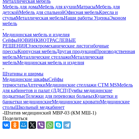
Металлическая мебель
Мебель для дома
Мебель для кухни
Матраcы
Мебель для
детской
Мебель для спальной
Офисная мебель
Кресла и
стулья
Металлическая мебель
Наши работы
Уценка
Эконом
мебель
-
Медицинская мебель и изделия
Сейфы
НОВИНКИ
ОТРАСЛЕВЫЕ
РЕШЕНИЯ
Электромеханические листогибочные
прессы
Корпусная мебель
Другая продукция
Производственная
мебель
Металлические стеллажи
Металлическая
мебель
Медицинская мебель и изделия
-
Штативы и ширмы
Медицинские шкафы
Сейфы
термостаты
Аптечки
Медицинские стеллажи CTM MS
Мебель
для кабинетов и палат (ЛДСП)
Тумбы медицинские
подкатные
Тележки для перевозки больных
Кушетки и
банкетки медицинские
Медицинские кровати
Медицинские
столы
Школьный медкабинет
-
Штатив медицинский MBP-03 (КМ МШ-1)
Поделиться