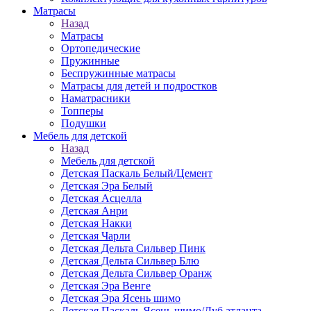
Матраcы
Назад
Матраcы
Ортопедические
Пружинные
Беспружинные матрасы
Матрасы для детей и подростков
Наматрасники
Топперы
Подушки
Мебель для детской
Назад
Мебель для детской
Детская Паскаль Белый/Цемент
Детская Эра Белый
Детская Асцелла
Детская Анри
Детская Накки
Детская Чарли
Детская Дельта Сильвер Пинк
Детская Дельта Сильвер Блю
Детская Дельта Сильвер Оранж
Детская Эра Венге
Детская Эра Ясень шимо
Детская Паскаль Ясень шимо/Дуб атланта