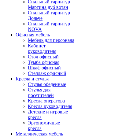
Спальный гарнитур
Мартина дуб вотан
Спальный гарнитур
Дольче
Спальный гарнитур
NOVA
Офисная мебель
Мебель для персонала
Кабинет
руководителя
Стол офисный
Тумба офисная
Шкаф офисный
Стеллаж офисный
Кресла и стулья
Стулья обеденные
Стулья для
посетителей
Кресла оператора
Кресла руководителя
Детские и игровые
кресла
Эргономичные
кресла
Металлическая мебель