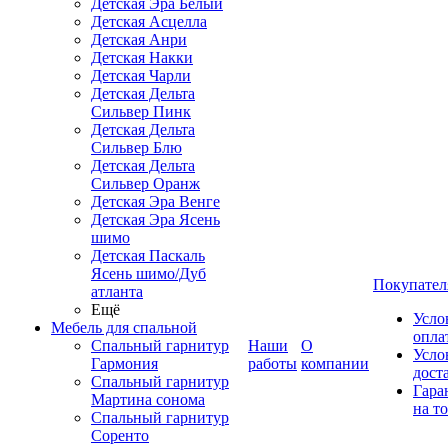
Детская Эра Белый
Детская Асцелла
Детская Анри
Детская Накки
Детская Чарли
Детская Дельта
Сильвер Пинк
Детская Дельта
Сильвер Блю
Детская Дельта
Сильвер Оранж
Детская Эра Венге
Детская Эра Ясень
шимо
Детская Паскаль
Ясень шимо/Дуб
Покупател
атланта
Ещё
Усло
Мебель для спальной
опла
Спальный гарнитур
Наши
О
Усло
Гармония
работы
компании
дост
Спальный гарнитур
Гара
Мартина сонома
на т
Спальный гарнитур
Соренто