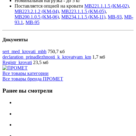
Номинальная нагрузка - до 5 кг
Поставляется опцией на кровати
MB221.1.1.5 (KM-02)
,
MB223.2.1.2 (KM-04)
,
МВ223.1.1.5 (KM-05)
,
MB200.1.0.5 (KM-06)
,
MB234.1.1.5 (KM-11)
,
МВ-93
,
MB-
93.1
,
МВ-95
Документы
sert_med_krovati_mbh
750,7 кб
declaration_prinadlezhnosti_k_krovatyam_km
1,7 мб
Registr_krovati
23,5 мб
Все товары категории
Все товары бренда ПРОМЕТ
Ранее вы смотрели