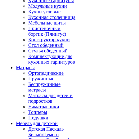
Кухонные гарнитуры
Модульные кухни
Кухни угловые
Кухонная столешница
Мебельные щиты
Пристеночный
бортик (Плинтус)
Конструктор кухни
Стол обеденный
Стулья обеденный
Комплектующие для
кухонных гарнитуров
Матраcы
Ортопедические
Пружинные
Беспружинные
матрасы
Матрасы для детей и
подростков
Наматрасники
Топперы
Подушки
Мебель для детской
Детская Паскаль
Белый/Цемент