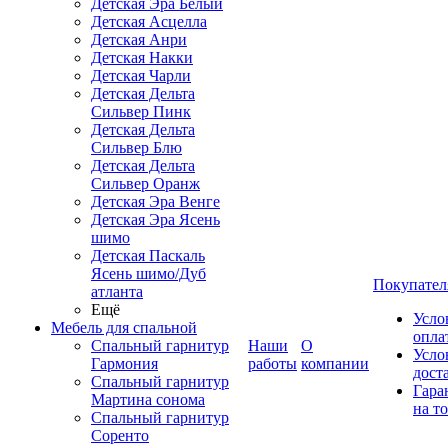
Детская Эра Белый
Детская Асцелла
Детская Анри
Детская Накки
Детская Чарли
Детская Дельта
Сильвер Пинк
Детская Дельта
Сильвер Блю
Детская Дельта
Сильвер Оранж
Детская Эра Венге
Детская Эра Ясень
шимо
Детская Паскаль
Ясень шимо/Дуб
Покупател
атланта
Ещё
Усло
Мебель для спальной
опла
Спальный гарнитур
Наши
О
Усло
Гармония
работы
компании
дост
Спальный гарнитур
Гара
Мартина сонома
на т
Спальный гарнитур
Соренто