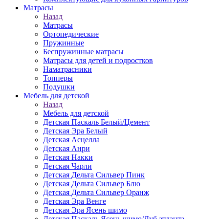
Матраcы
Назад
Матраcы
Ортопедические
Пружинные
Беспружинные матрасы
Матрасы для детей и подростков
Наматрасники
Топперы
Подушки
Мебель для детской
Назад
Мебель для детской
Детская Паскаль Белый/Цемент
Детская Эра Белый
Детская Асцелла
Детская Анри
Детская Накки
Детская Чарли
Детская Дельта Сильвер Пинк
Детская Дельта Сильвер Блю
Детская Дельта Сильвер Оранж
Детская Эра Венге
Детская Эра Ясень шимо
Детская Паскаль Ясень шимо/Дуб атланта