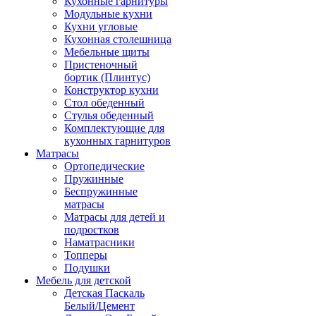
Кухонные гарнитуры
Модульные кухни
Кухни угловые
Кухонная столешница
Мебельные щиты
Пристеночный
бортик (Плинтус)
Конструктор кухни
Стол обеденный
Стулья обеденный
Комплектующие для
кухонных гарнитуров
Матраcы
Ортопедические
Пружинные
Беспружинные
матрасы
Матрасы для детей и
подростков
Наматрасники
Топперы
Подушки
Мебель для детской
Детская Паскаль
Белый/Цемент