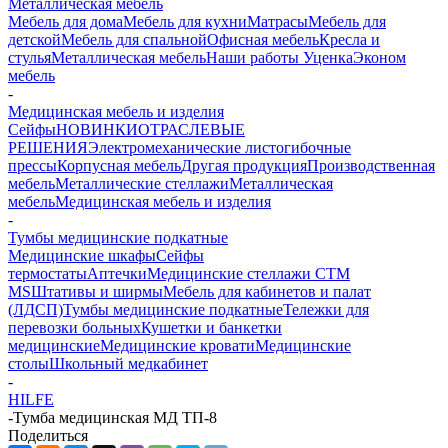
Металлическая мебель
Мебель для дома
Мебель для кухни
Матраcы
Мебель для
детской
Мебель для спальной
Офисная мебель
Кресла и
стулья
Металлическая мебель
Наши работы
Уценка
Эконом
мебель
-
Медицинская мебель и изделия
Сейфы
НОВИНКИ
ОТРАСЛЕВЫЕ
РЕШЕНИЯ
Электромеханические листогибочные
прессы
Корпусная мебель
Другая продукция
Производственная
мебель
Металлические стеллажи
Металлическая
мебель
Медицинская мебель и изделия
-
Тумбы медицинские подкатные
Медицинские шкафы
Сейфы
термостаты
Аптечки
Медицинские стеллажи CTM
MS
Штативы и ширмы
Мебель для кабинетов и палат
(ЛДСП)
Тумбы медицинские подкатные
Тележки для
перевозки больных
Кушетки и банкетки
медицинские
Медицинские кровати
Медицинские
столы
Школьный медкабинет
-
HILFE
-
Тумба медицинская МД ТП-8
Поделиться