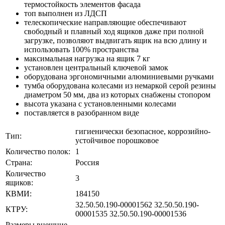
термостойкость элементов фасада
топ выполнен из ЛДСП
телескопические направляющие обеспечивают
свободный и плавный ход ящиков даже при полной
загрузке, позволяют выдвигать ящик на всю длину и
использовать 100% пространства
максимальная нагрузка на ящик 7 кг
установлен центральный ключевой замок
оборудована эргономичными алюминиевыми ручками
тумба оборудована колесами из немаркой серой резины
диаметром 50 мм, два из которых снабжены стопором
высота указана с установленными колесами
поставляется в разобранном виде
гигиенически безопасное, коррозийно-
Тип:
устойчивое порошковое
Количество полок:
1
Страна:
Россия
Количество
3
ящиков:
КВМИ:
184150
32.50.50.190-00001562 32.50.50.190-
КТРУ:
00001535 32.50.50.190-00001536
Размеры внешние,