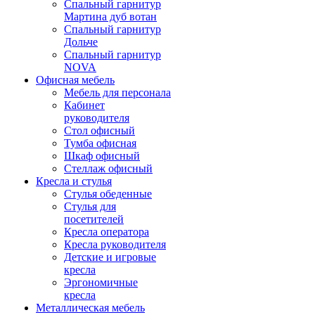
Спальный гарнитур
Мартина дуб вотан
Спальный гарнитур
Дольче
Спальный гарнитур
NOVA
Офисная мебель
Мебель для персонала
Кабинет
руководителя
Стол офисный
Тумба офисная
Шкаф офисный
Стеллаж офисный
Кресла и стулья
Стулья обеденные
Стулья для
посетителей
Кресла оператора
Кресла руководителя
Детские и игровые
кресла
Эргономичные
кресла
Металлическая мебель