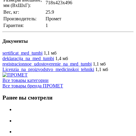
718x423x496
мм (ВхШхГ):
Вес, кг:
25.9
Производитель:
Промет
Гарантия:
1
Документы
sertificat_med_tumbi
1,1 мб
deklaracija_na_med_tumbi
1,4 мб
registracionnoe_udostoverenie_na_med_tumbi
1,1 мб
Licenzia_na_proizvodstvo_medicinskoi_tehniki
1,1 мб
Все товары категории
Все товары бренда ПРОМЕТ
Ранее вы смотрели