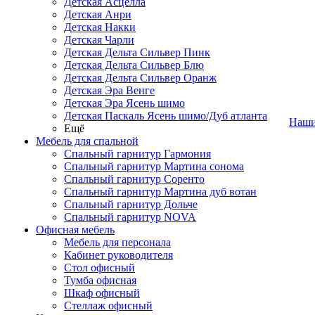
Детская Асцелла
Детская Анри
Детская Накки
Детская Чарли
Детская Дельта Сильвер Пинк
Детская Дельта Сильвер Блю
Детская Дельта Сильвер Оранж
Детская Эра Венге
Детская Эра Ясень шимо
Детская Паскаль Ясень шимо/Дуб атланта
Наши
Ещё
Мебель для спальной
Спальный гарнитур Гармония
Спальный гарнитур Мартина сонома
Спальный гарнитур Соренто
Спальный гарнитур Мартина дуб вотан
Спальный гарнитур Дольче
Спальный гарнитур NOVA
Офисная мебель
Мебель для персонала
Кабинет руководителя
Стол офисный
Тумба офисная
Шкаф офисный
Стеллаж офисный