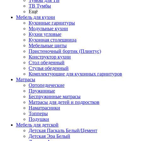
Тумбы для ТВ
ТВ Тумбы
Ещё
Мебель для кухни
Кухонные гарнитуры
Модульные кухни
Кухни угловые
Кухонная столешница
Мебельные щиты
Пристеночный бортик (Плинтус)
Конструктор кухни
Стол обеденный
Стулья обеденный
Комплектующие для кухонных гарнитуров
Матраcы
Ортопедические
Пружинные
Беспружинные матрасы
Матрасы для детей и подростков
Наматрасники
Топперы
Подушки
Мебель для детской
Детская Паскаль Белый/Цемент
Детская Эра Белый