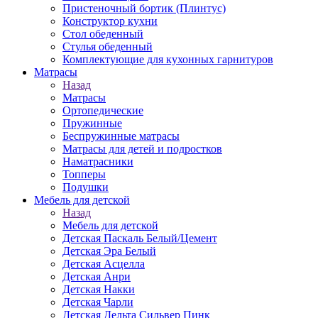
Пристеночный бортик (Плинтус)
Конструктор кухни
Стол обеденный
Стулья обеденный
Комплектующие для кухонных гарнитуров
Матраcы
Назад
Матраcы
Ортопедические
Пружинные
Беспружинные матрасы
Матрасы для детей и подростков
Наматрасники
Топперы
Подушки
Мебель для детской
Назад
Мебель для детской
Детская Паскаль Белый/Цемент
Детская Эра Белый
Детская Асцелла
Детская Анри
Детская Накки
Детская Чарли
Детская Дельта Сильвер Пинк