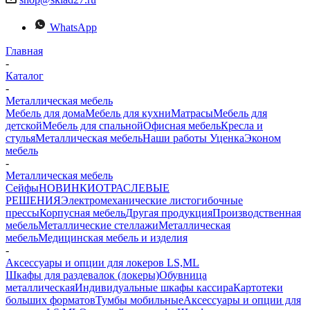
WhatsApp
Главная
-
Каталог
-
Металлическая мебель
Мебель для дома
Мебель для кухни
Матраcы
Мебель для
детской
Мебель для спальной
Офисная мебель
Кресла и
стулья
Металлическая мебель
Наши работы
Уценка
Эконом
мебель
-
Металлическая мебель
Сейфы
НОВИНКИ
ОТРАСЛЕВЫЕ
РЕШЕНИЯ
Электромеханические листогибочные
прессы
Корпусная мебель
Другая продукция
Производственная
мебель
Металлические стеллажи
Металлическая
мебель
Медицинская мебель и изделия
-
Аксессуары и опции для локеров LS,ML
Шкафы для раздевалок (локеры)
Обувница
металлическая
Индивидуальные шкафы кассира
Картотеки
больших форматов
Тумбы мобильные
Аксессуары и опции для