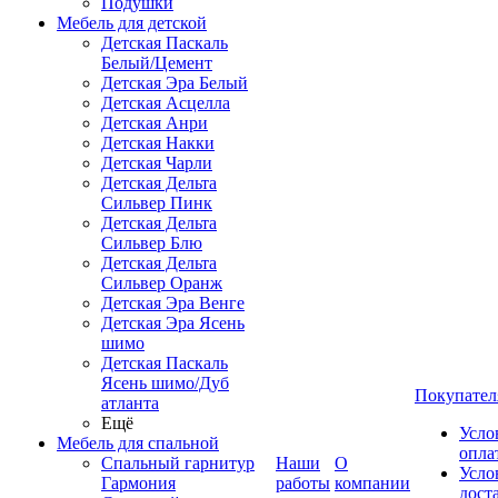
Подушки
Мебель для детской
Детская Паскаль
Белый/Цемент
Детская Эра Белый
Детская Асцелла
Детская Анри
Детская Накки
Детская Чарли
Детская Дельта
Сильвер Пинк
Детская Дельта
Сильвер Блю
Детская Дельта
Сильвер Оранж
Детская Эра Венге
Детская Эра Ясень
шимо
Детская Паскаль
Ясень шимо/Дуб
Покупател
атланта
Ещё
Усло
Мебель для спальной
опла
Спальный гарнитур
Наши
О
Усло
Гармония
работы
компании
дост