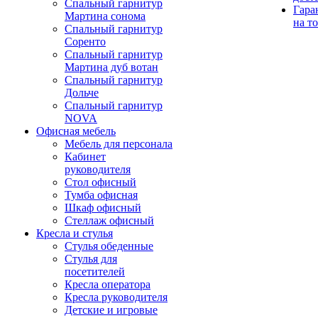
Спальный гарнитур
Гара
Мартина сонома
на т
Спальный гарнитур
Соренто
Спальный гарнитур
Мартина дуб вотан
Спальный гарнитур
Дольче
Спальный гарнитур
NOVA
Офисная мебель
Мебель для персонала
Кабинет
руководителя
Стол офисный
Тумба офисная
Шкаф офисный
Стеллаж офисный
Кресла и стулья
Стулья обеденные
Стулья для
посетителей
Кресла оператора
Кресла руководителя
Детские и игровые