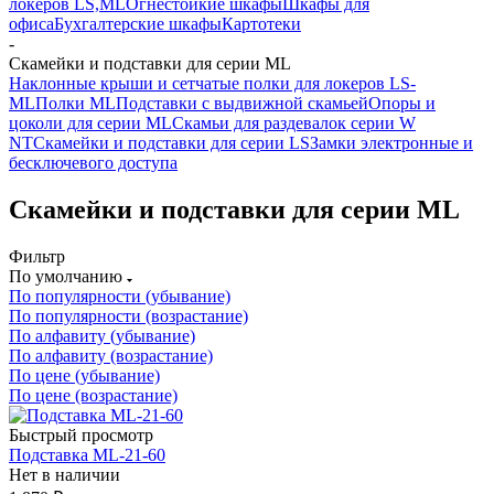
локеров LS,ML
Огнестойкие шкафы
Шкафы для
офиса
Бухгалтерские шкафы
Картотеки
-
Скамейки и подставки для серии ML
Наклонные крыши и сетчатые полки для локеров LS-
ML
Полки ML
Подставки с выдвижной скамьей
Опоры и
цоколи для серии ML
Скамьи для раздевалок серии W
NT
Скамейки и подставки для серии LS
Замки электронные и
бесключевого доступа
Скамейки и подставки для серии ML
Фильтр
По умолчанию
По популярности (убывание)
По популярности (возрастание)
По алфавиту (убывание)
По алфавиту (возрастание)
По цене (убывание)
По цене (возрастание)
Быстрый просмотр
Подставка ML-21-60
Нет в наличии