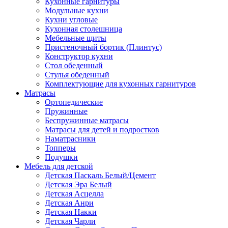
Кухонные гарнитуры
Модульные кухни
Кухни угловые
Кухонная столешница
Мебельные щиты
Пристеночный бортик (Плинтус)
Конструктор кухни
Стол обеденный
Стулья обеденный
Комплектующие для кухонных гарнитуров
Матраcы
Ортопедические
Пружинные
Беспружинные матрасы
Матрасы для детей и подростков
Наматрасники
Топперы
Подушки
Мебель для детской
Детская Паскаль Белый/Цемент
Детская Эра Белый
Детская Асцелла
Детская Анри
Детская Накки
Детская Чарли