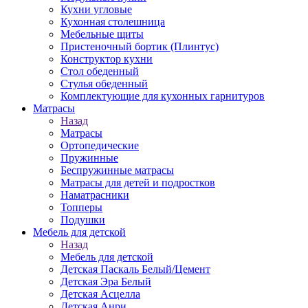
Кухни угловые
Кухонная столешница
Мебельные щиты
Пристеночный бортик (Плинтус)
Конструктор кухни
Стол обеденный
Стулья обеденный
Комплектующие для кухонных гарнитуров
Матраcы
Назад
Матраcы
Ортопедические
Пружинные
Беспружинные матрасы
Матрасы для детей и подростков
Наматрасники
Топперы
Подушки
Мебель для детской
Назад
Мебель для детской
Детская Паскаль Белый/Цемент
Детская Эра Белый
Детская Асцелла
Детская Анри