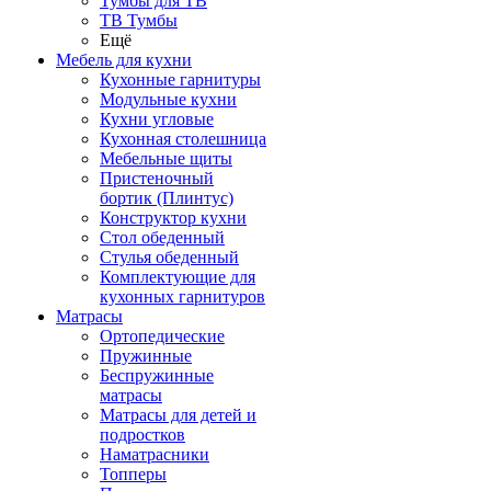
Тумбы для ТВ
ТВ Тумбы
Ещё
Мебель для кухни
Кухонные гарнитуры
Модульные кухни
Кухни угловые
Кухонная столешница
Мебельные щиты
Пристеночный
бортик (Плинтус)
Конструктор кухни
Стол обеденный
Стулья обеденный
Комплектующие для
кухонных гарнитуров
Матраcы
Ортопедические
Пружинные
Беспружинные
матрасы
Матрасы для детей и
подростков
Наматрасники
Топперы