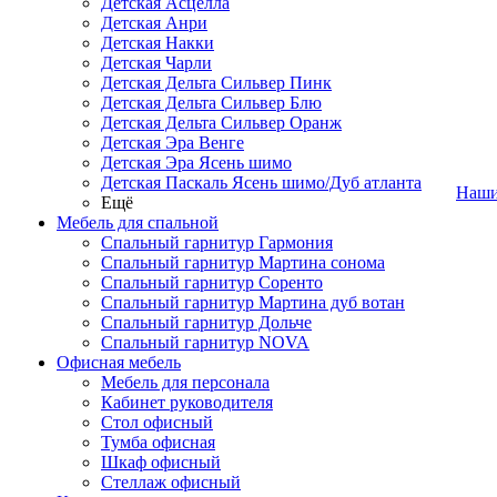
Детская Асцелла
Детская Анри
Детская Накки
Детская Чарли
Детская Дельта Сильвер Пинк
Детская Дельта Сильвер Блю
Детская Дельта Сильвер Оранж
Детская Эра Венге
Детская Эра Ясень шимо
Детская Паскаль Ясень шимо/Дуб атланта
Наши
Ещё
Мебель для спальной
Спальный гарнитур Гармония
Спальный гарнитур Мартина сонома
Спальный гарнитур Соренто
Спальный гарнитур Мартина дуб вотан
Спальный гарнитур Дольче
Спальный гарнитур NOVA
Офисная мебель
Мебель для персонала
Кабинет руководителя
Стол офисный
Тумба офисная
Шкаф офисный
Стеллаж офисный