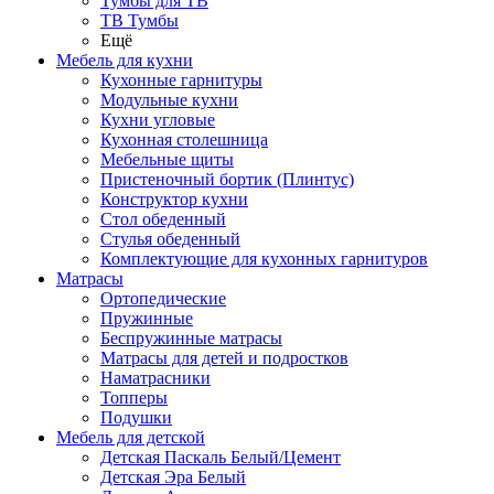
Тумбы для ТВ
ТВ Тумбы
Ещё
Мебель для кухни
Кухонные гарнитуры
Модульные кухни
Кухни угловые
Кухонная столешница
Мебельные щиты
Пристеночный бортик (Плинтус)
Конструктор кухни
Стол обеденный
Стулья обеденный
Комплектующие для кухонных гарнитуров
Матраcы
Ортопедические
Пружинные
Беспружинные матрасы
Матрасы для детей и подростков
Наматрасники
Топперы
Подушки
Мебель для детской
Детская Паскаль Белый/Цемент
Детская Эра Белый