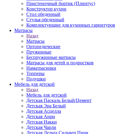
Пристеночный бортик (Плинтус)
Конструктор кухни
Стол обеденный
Стулья обеденный
Комплектующие для кухонных гарнитуров
Матраcы
Назад
Матраcы
Ортопедические
Пружинные
Беспружинные матрасы
Матрасы для детей и подростков
Наматрасники
Топперы
Подушки
Мебель для детской
Назад
Мебель для детской
Детская Паскаль Белый/Цемент
Детская Эра Белый
Детская Асцелла
Детская Анри
Детская Накки
Детская Чарли
Детская Дельта Сильвер Пинк