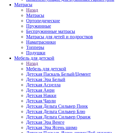
Матраcы
Назад
Матраcы
Ортопедические
Пружинные
Беспружинные матрасы
Матрасы для детей и подростков
Наматрасники
Топперы
Подушки
Мебель для детской
Назад
Мебель для детской
Детская Паскаль Белый/Цемент
Детская Эра Белый
Детская Асцелла
Детская Анри
Детская Накки
Детская Чарли
Детская Дельта Сильвер Пинк
Детская Дельта Сильвер Блю
Детская Дельта Сильвер Оранж
Детская Эра Венге
Детская Эра Ясень шимо
Детская Паскаль Ясень шимо/Дуб атланта