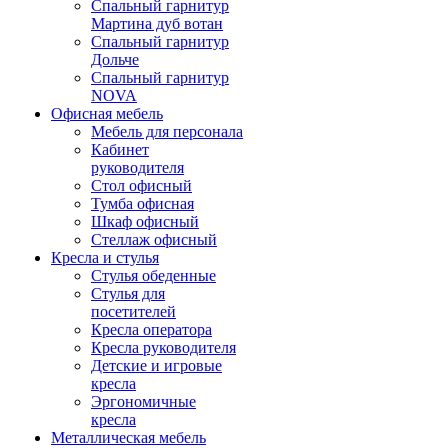
Спальный гарнитур
Мартина дуб вотан
Спальный гарнитур
Дольче
Спальный гарнитур
NOVA
Офисная мебель
Мебель для персонала
Кабинет
руководителя
Стол офисный
Тумба офисная
Шкаф офисный
Стеллаж офисный
Кресла и стулья
Стулья обеденные
Стулья для
посетителей
Кресла оператора
Кресла руководителя
Детские и игровые
кресла
Эргономичные
кресла
Металлическая мебель