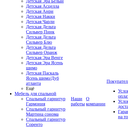
Детская Эра Белый
Детская Асцелла
Детская Анри
Детская Накки
Детская Чарли
Детская Дельта
Сильвер Пинк
Детская Дельта
Сильвер Блю
Детская Дельта
Сильвер Оранж
Детская Эра Венге
Детская Эра Ясень
шимо
Детская Паскаль
Ясень шимо/Дуб
Покупател
атланта
Ещё
Усло
Мебель для спальной
опла
Спальный гарнитур
Наши
О
Усло
Гармония
работы
компании
дост
Спальный гарнитур
Гара
Мартина сонома
на т
Спальный гарнитур
Соренто