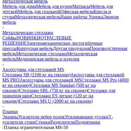
Металлическая мебель
Мебель для дома
Мебель для кухни
Матраcы
Мебель для
детской
Мебель для спальной
Офисная мебель
Кресла и
стулья
Металлическая мебель
Наши работы
Уценка
Эконом
мебель
-
Металлические стеллажи
Сейфы
НОВИНКИ
ОТРАСЛЕВЫЕ
РЕШЕНИЯ
Электромеханические листогибочные
прессы
Корпусная мебель
Другая продукция
Производственная
мебель
Металлические стеллажи
Металлическая
мебель
Медицинская мебель и изделия
-
Аксессуары для стеллажей MS
Стеллажи SB (2100 кг на секцию)
Аксессуары для стеллажей
MS PRO
Аксессуары для стеллажей MS
Стеллажи MS Pro (4000
кг на секцию)
Стеллажи MS Standart (500 кг на
секцию)
Стеллажи SBL (750 кг на секцию)
Стеллажи для
хранения шин
Стеллажи ES легкие (120 кг на
секцию)
Стеллажи MS U (2000 кг на секцию)
-
Планки
Экраны
Усилители ребер полок
Усиливающие уголки
Т-
усилители стоек
Стенки
Разделители
Подпятники
-
Планка ограничительная MS-50