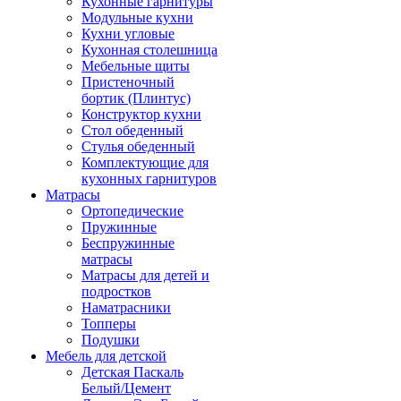
Кухонные гарнитуры
Модульные кухни
Кухни угловые
Кухонная столешница
Мебельные щиты
Пристеночный
бортик (Плинтус)
Конструктор кухни
Стол обеденный
Стулья обеденный
Комплектующие для
кухонных гарнитуров
Матраcы
Ортопедические
Пружинные
Беспружинные
матрасы
Матрасы для детей и
подростков
Наматрасники
Топперы
Подушки
Мебель для детской
Детская Паскаль
Белый/Цемент