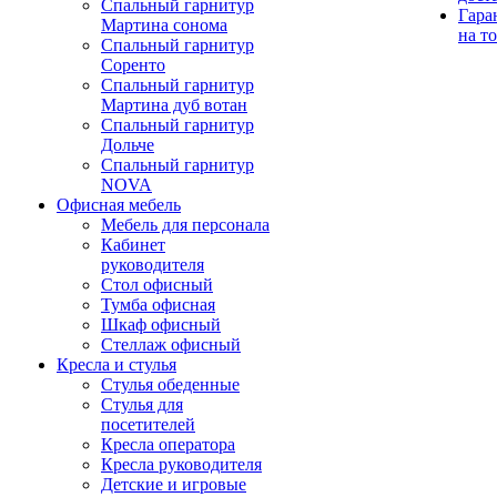
Спальный гарнитур
Гара
Мартина сонома
на т
Спальный гарнитур
Соренто
Спальный гарнитур
Мартина дуб вотан
Спальный гарнитур
Дольче
Спальный гарнитур
NOVA
Офисная мебель
Мебель для персонала
Кабинет
руководителя
Стол офисный
Тумба офисная
Шкаф офисный
Стеллаж офисный
Кресла и стулья
Стулья обеденные
Стулья для
посетителей
Кресла оператора
Кресла руководителя
Детские и игровые