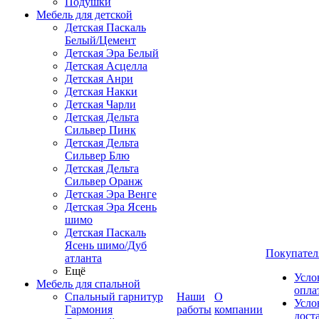
Подушки
Мебель для детской
Детская Паскаль
Белый/Цемент
Детская Эра Белый
Детская Асцелла
Детская Анри
Детская Накки
Детская Чарли
Детская Дельта
Сильвер Пинк
Детская Дельта
Сильвер Блю
Детская Дельта
Сильвер Оранж
Детская Эра Венге
Детская Эра Ясень
шимо
Детская Паскаль
Ясень шимо/Дуб
Покупател
атланта
Ещё
Усло
Мебель для спальной
опла
Спальный гарнитур
Наши
О
Усло
Гармония
работы
компании
дост