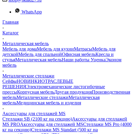
WhatsApp
Главная
-
Каталог
-
Металлическая мебель
Мебель для дома
Мебель для кухни
Матраcы
Мебель для
детской
Мебель для спальной
Офисная мебель
Кресла и
стулья
Металлическая мебель
Наши работы
Уценка
Эконом
мебель
-
Металлические стеллажи
Сейфы
НОВИНКИ
ОТРАСЛЕВЫЕ
РЕШЕНИЯ
Электромеханические листогибочные
прессы
Корпусная мебель
Другая продукция
Производственная
мебель
Металлические стеллажи
Металлическая
мебель
Медицинская мебель и изделия
-
Аксессуары для стеллажей MS
Стеллажи SB (2100 кг на секцию)
Аксессуары для стеллажей
MS PRO
Аксессуары для стеллажей MS
Стеллажи MS Pro (4000
кг на секцию)
Стеллажи MS Standart (500 кг на