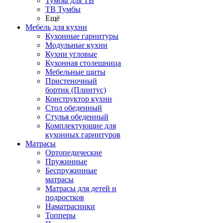
Тумбы для ТВ
ТВ Тумбы
Ещё
Мебель для кухни
Кухонные гарнитуры
Модульные кухни
Кухни угловые
Кухонная столешница
Мебельные щиты
Пристеночный
бортик (Плинтус)
Конструктор кухни
Стол обеденный
Стулья обеденный
Комплектующие для
кухонных гарнитуров
Матраcы
Ортопедические
Пружинные
Беспружинные
матрасы
Матрасы для детей и
подростков
Наматрасники
Топперы