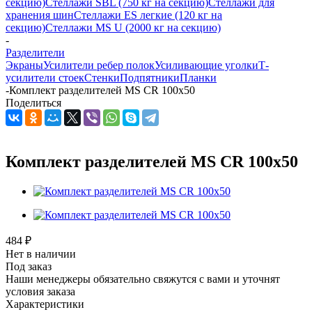
секцию)
Стеллажи SBL (750 кг на секцию)
Стеллажи для
хранения шин
Стеллажи ES легкие (120 кг на
секцию)
Стеллажи MS U (2000 кг на секцию)
-
Разделители
Экраны
Усилители ребер полок
Усиливающие уголки
Т-
усилители стоек
Стенки
Подпятники
Планки
-
Комплект разделителей MS CR 100x50
Поделиться
Комплект разделителей MS CR 100x50
484
₽
Нет в наличии
Под заказ
Наши менеджеры обязательно свяжутся с вами и уточнят
условия заказа
Характеристики