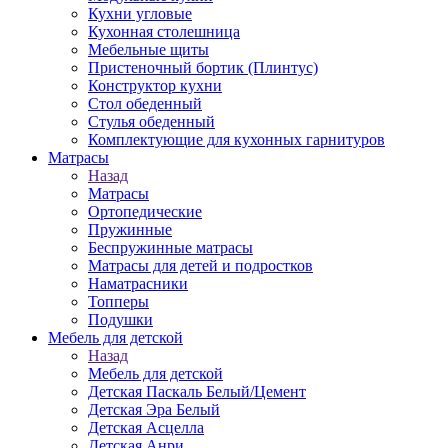
Кухни угловые
Кухонная столешница
Мебельные щиты
Пристеночный бортик (Плинтус)
Конструктор кухни
Стол обеденный
Стулья обеденный
Комплектующие для кухонных гарнитуров
Матраcы
Назад
Матраcы
Ортопедические
Пружинные
Беспружинные матрасы
Матрасы для детей и подростков
Наматрасники
Топперы
Подушки
Мебель для детской
Назад
Мебель для детской
Детская Паскаль Белый/Цемент
Детская Эра Белый
Детская Асцелла
Детская Анри