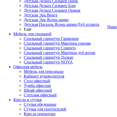
Детская Дельта Сильвер Пинк
Детская Дельта Сильвер Блю
Детская Дельта Сильвер Оранж
Детская Эра Венге
Детская Эра Ясень шимо
Детская Паскаль Ясень шимо/Дуб атланта
Наши
Ещё
Мебель для спальной
Спальный гарнитур Гармония
Спальный гарнитур Мартина сонома
Спальный гарнитур Соренто
Спальный гарнитур Мартина дуб вотан
Спальный гарнитур Дольче
Спальный гарнитур NOVA
Офисная мебель
Мебель для персонала
Кабинет руководителя
Стол офисный
Тумба офисная
Шкаф офисный
Стеллаж офисный
Кресла и стулья
Стулья обеденные
Стулья для посетителей
Кресла оператора