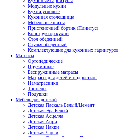
Кухонные гарнитуры
Модульные кухни
Кухни угловые
Кухонная столешница
Мебельные щиты
Пристеночный бортик (Плинтус)
Конструктор кухни
Стол обеденный
Стулья обеденный
Комплектующие для кухонных гарнитуров
Матраcы
Ортопедические
Пружинные
Беспружинные матрасы
Матрасы для детей и подростков
Наматрасники
Топперы
Подушки
Мебель для детской
Детская Паскаль Белый/Цемент
Детская Эра Белый
Детская Асцелла
Детская Анри
Детская Накки
Детская Чарли