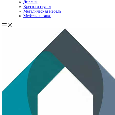
Диваны
Кресла и стулья
Металическая мебель
Мебель на заказ