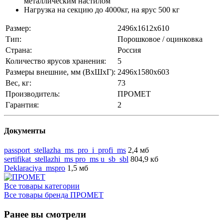
металлическим настилом
Нагрузка на секцию до 4000кг, на ярус 500 кг
Размер:
2496х1612х610
Тип:
Порошковое / оцинковка
Страна:
Россия
Количество ярусов хранения:
5
Размеры внешние, мм (ВхШхГ):
2496x1580x603
Вес, кг:
73
Производитель:
ПРОМЕТ
Гарантия:
2
Документы
passport_stellazha_ms_pro_i_profi_ms
2,4 мб
sertifikat_stellazhi_ms pro_ms u_sb_sbl
804,9 кб
Deklaraciya_mspro
1,5 мб
Все товары категории
Все товары бренда ПРОМЕТ
Ранее вы смотрели