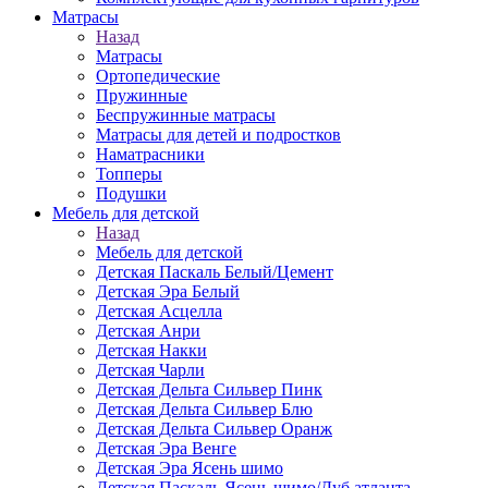
Матраcы
Назад
Матраcы
Ортопедические
Пружинные
Беспружинные матрасы
Матрасы для детей и подростков
Наматрасники
Топперы
Подушки
Мебель для детской
Назад
Мебель для детской
Детская Паскаль Белый/Цемент
Детская Эра Белый
Детская Асцелла
Детская Анри
Детская Накки
Детская Чарли
Детская Дельта Сильвер Пинк
Детская Дельта Сильвер Блю
Детская Дельта Сильвер Оранж
Детская Эра Венге
Детская Эра Ясень шимо
Детская Паскаль Ясень шимо/Дуб атланта