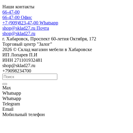
Наши контакты
66-47-00
66-47-00
Офис
+7 (909)823-47-00
Whatsapp
shop@sklad27.ru
Почта
shop@sklad27.ru
г. Хабаровск, Проспект 60-летия Октября, 172
Торговый центр "Залог"
2026 © Склад магазин мебели в Хабаровске
ИП Лопарев П.И
ИНН 271101932481
shop@sklad27.ru
+79098234700
Max
Whatsapp
Whatsapp
Telegram
Email
Мобильный телефон