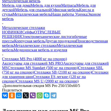
Металлическая мебель
Мебель для дома
Мебель для кухни
Матраcы
Мебель для
детской
Мебель для спальной
Офисная мебель
Кресла и
стулья
Металлическая мебель
Наши работы
Уценка
Эконом
мебель
-
Металлические стеллажи
НОВИНКИ
Сейфы
ОТРАСЛЕВЫЕ
РЕШЕНИЯ
Электромеханические листогибочные
прессы
Корпусная мебель
Другая продукция
Производственная
мебель
Металлические стеллажи
Металлическая
мебель
Медицинская мебель и изделия
-
Стеллажи MS Pro (4000 кг на секцию)
Аксессуары для стеллажей MS PRO
Аксессуары для стеллажей
MS
Стеллажи MS Standart (500 кг на секцию)
Стеллажи SBL
(750 кг на секцию)
Стеллажи SB (2100 кг на секцию)
Стеллажи
для хранения шин
Стеллажи ES легкие (120 кг на
секцию)
Стеллажи MS U (2000 кг на секцию)
-
Дополнительная секция MS Pro 250/150x60/5
Поделиться
Дополнительная секция MS Pro