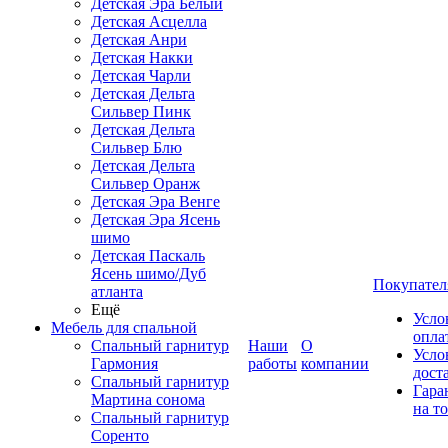
Детская Эра Белый
Детская Асцелла
Детская Анри
Детская Накки
Детская Чарли
Детская Дельта
Сильвер Пинк
Детская Дельта
Сильвер Блю
Детская Дельта
Сильвер Оранж
Детская Эра Венге
Детская Эра Ясень
шимо
Детская Паскаль
Ясень шимо/Дуб
Покупател
атланта
Ещё
Усло
Мебель для спальной
опла
Спальный гарнитур
Наши
О
Усло
Гармония
работы
компании
дост
Спальный гарнитур
Гара
Мартина сонома
на т
Спальный гарнитур
Соренто