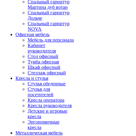
Спальный гарнитур
Мартина дуб вотан
Спальный гарнитур
Дольче
Спальный гарнитур
NOVA
Офисная мебель
Мебель для персонала
Кабинет
руководителя
Стол офисный
Тумба офисная
Шкаф офисный
Стеллаж офисный
Кресла и стулья
Стулья обеденные
Стулья для
посетителей
Кресла оператора
Кресла руководителя
Детские и игровые
кресла
Эргономичные
кресла
Металлическая мебель