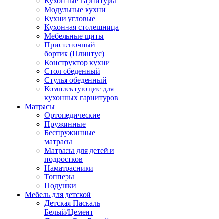
Кухонные гарнитуры
Модульные кухни
Кухни угловые
Кухонная столешница
Мебельные щиты
Пристеночный
бортик (Плинтус)
Конструктор кухни
Стол обеденный
Стулья обеденный
Комплектующие для
кухонных гарнитуров
Матраcы
Ортопедические
Пружинные
Беспружинные
матрасы
Матрасы для детей и
подростков
Наматрасники
Топперы
Подушки
Мебель для детской
Детская Паскаль
Белый/Цемент