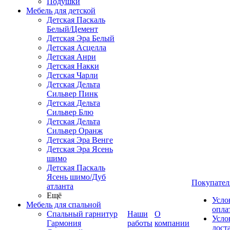
Подушки
Мебель для детской
Детская Паскаль
Белый/Цемент
Детская Эра Белый
Детская Асцелла
Детская Анри
Детская Накки
Детская Чарли
Детская Дельта
Сильвер Пинк
Детская Дельта
Сильвер Блю
Детская Дельта
Сильвер Оранж
Детская Эра Венге
Детская Эра Ясень
шимо
Детская Паскаль
Ясень шимо/Дуб
Покупател
атланта
Ещё
Усло
Мебель для спальной
опла
Спальный гарнитур
Наши
О
Усло
Гармония
работы
компании
дост