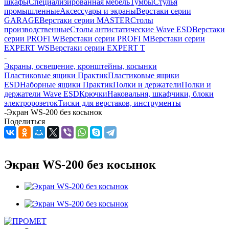
шкафы
Cпециализированная мебель
Тумбы
Стулья
промышленные
Аксессуары и экраны
Верстаки серии
GARAGE
Верстаки серии MASTER
Столы
производственные
Столы антистатические Wave ESD
Верстаки
серии PROFI W
Верстаки серии PROFI M
Верстаки серии
EXPERT WS
Верстаки серии EXPERT T
-
Экраны, освещение, кронштейны, косынки
Пластиковые ящики Практик
Пластиковые ящики
ESD
Наборные ящики Практик
Полки и держатели
Полки и
держатели Wave ESD
Крючки
Наковальня, шкафчики, блоки
электророзеток
Тиски для верстаков, инструменты
-
Экран WS-200 без косынок
Поделиться
Экран WS-200 без косынок