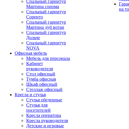
Спальный гарнитур
Гара
Мартина сонома
на т
Спальный гарнитур
Соренто
Спальный гарнитур
Мартина дуб вотан
Спальный гарнитур
Дольче
Спальный гарнитур
NOVA
Офисная мебель
Мебель для персонала
Кабинет
руководителя
Стол офисный
Тумба офисная
Шкаф офисный
Стеллаж офисный
Кресла и стулья
Стулья обеденные
Стулья для
посетителей
Кресла оператора
Кресла руководителя
Детские и игровые