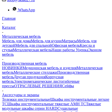
WhatsApp
Главная
-
Каталог
-
Металлическая мебель
Мебель для дома
Мебель для кухни
Матраcы
Мебель для
детской
Мебель для спальной
Офисная мебель
Кресла и
стулья
Металлическая мебель
Наши работы
Уценка
Эконом
мебель
-
Производственная мебель
НОВИНКИ
Медицинская мебель и изделия
Металлическая
мебель
Металлические стеллажи
Производственная
мебель
Другая продукция
Корпусная
мебель
Электромеханические листогибочные
прессы
ОТРАСЛЕВЫЕ РЕШЕНИЯ
Сейфы
-
Аксессуары и экраны
Тележки инструментальные
Шкафы инструментальные легкие
ТС
Шкафы инструментальные тяжелые AMH TC
Тяжелые
модульные шкафы серии HARD
Cушильные