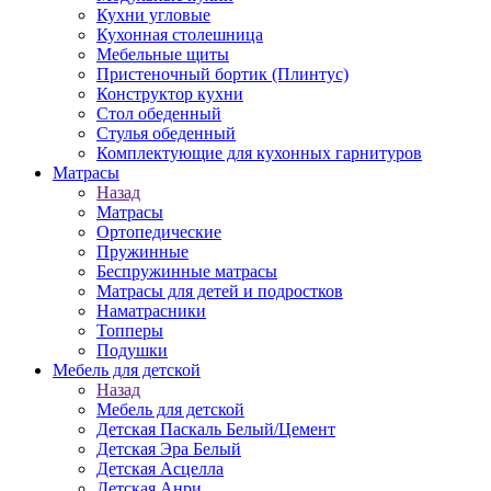
Кухни угловые
Кухонная столешница
Мебельные щиты
Пристеночный бортик (Плинтус)
Конструктор кухни
Стол обеденный
Стулья обеденный
Комплектующие для кухонных гарнитуров
Матраcы
Назад
Матраcы
Ортопедические
Пружинные
Беспружинные матрасы
Матрасы для детей и подростков
Наматрасники
Топперы
Подушки
Мебель для детской
Назад
Мебель для детской
Детская Паскаль Белый/Цемент
Детская Эра Белый
Детская Асцелла
Детская Анри