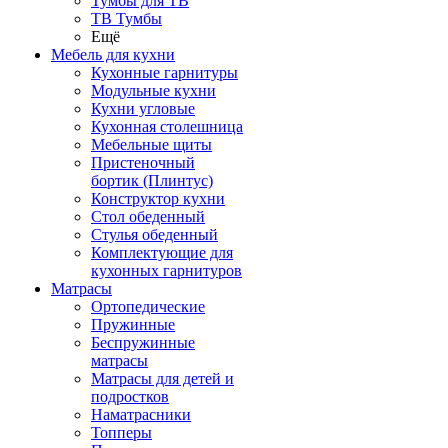
Тумбы для ТВ
ТВ Тумбы
Ещё
Мебель для кухни
Кухонные гарнитуры
Модульные кухни
Кухни угловые
Кухонная столешница
Мебельные щиты
Пристеночный
бортик (Плинтус)
Конструктор кухни
Стол обеденный
Стулья обеденный
Комплектующие для
кухонных гарнитуров
Матраcы
Ортопедические
Пружинные
Беспружинные
матрасы
Матрасы для детей и
подростков
Наматрасники
Топперы