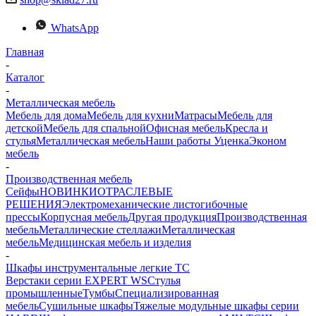
WhatsApp
Главная
-
Каталог
-
Металлическая мебель
Мебель для дома
Мебель для кухни
Матраcы
Мебель для
детской
Мебель для спальной
Офисная мебель
Кресла и
стулья
Металлическая мебель
Наши работы
Уценка
Эконом
мебель
-
Производственная мебель
Сейфы
НОВИНКИ
ОТРАСЛЕВЫЕ
РЕШЕНИЯ
Электромеханические листогибочные
прессы
Корпусная мебель
Другая продукция
Производственная
мебель
Металлические стеллажи
Металлическая
мебель
Медицинская мебель и изделия
-
Шкафы инструментальные легкие ТС
Верстаки серии EXPERT WS
Стулья
промышленные
Тумбы
Cпециализированная
мебель
Cушильные шкафы
Тяжелые модульные шкафы серии