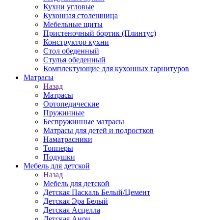
Кухни угловые
Кухонная столешница
Мебельные щиты
Пристеночный бортик (Плинтус)
Конструктор кухни
Стол обеденный
Стулья обеденный
Комплектующие для кухонных гарнитуров
Матраcы
Назад
Матраcы
Ортопедические
Пружинные
Беспружинные матрасы
Матрасы для детей и подростков
Наматрасники
Топперы
Подушки
Мебель для детской
Назад
Мебель для детской
Детская Паскаль Белый/Цемент
Детская Эра Белый
Детская Асцелла
Детская Анри