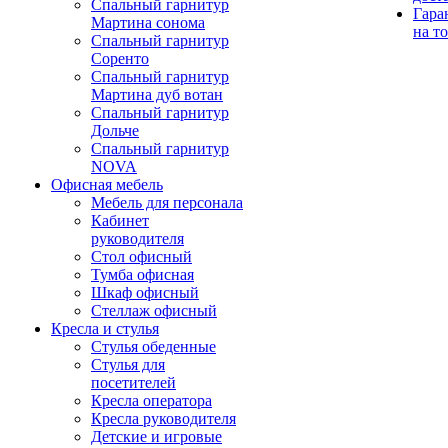
Спальный гарнитур
Гара
Мартина сонома
на т
Спальный гарнитур
Соренто
Спальный гарнитур
Мартина дуб вотан
Спальный гарнитур
Дольче
Спальный гарнитур
NOVA
Офисная мебель
Мебель для персонала
Кабинет
руководителя
Стол офисный
Тумба офисная
Шкаф офисный
Стеллаж офисный
Кресла и стулья
Стулья обеденные
Стулья для
посетителей
Кресла оператора
Кресла руководителя
Детские и игровые