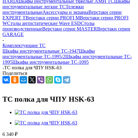
HARD
Шкафы инструментальные тяжелые AMH TC
Шкафы
инструментальные легкие ТС
Тележки
инструментальные
Аксессуары и экраны
Верстаки серии
EXPERT T
Верстаки серии PROFI M
Верстаки серии PROFI
W
Столы антистатические Wave ESD
Столы
производственные
Верстаки серии MASTER
Верстаки серии
GARAGE
-
Комплектующие ТС
Шкафы инструментальные ТС-1947
Шкафы
инструментальные ТС-1995/2
Шкафы инструментальные TC-
1995
Шкафы инструментальные TC-1095
-
TC полка для ЧПУ HSK-63
Поделиться
TC полка для ЧПУ HSK-63
6 340
₽