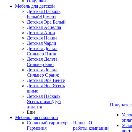
Подушки
Мебель для детской
Детская Паскаль
Белый/Цемент
Детская Эра Белый
Детская Асцелла
Детская Анри
Детская Накки
Детская Чарли
Детская Дельта
Сильвер Пинк
Детская Дельта
Сильвер Блю
Детская Дельта
Сильвер Оранж
Детская Эра Венге
Детская Эра Ясень
шимо
Детская Паскаль
Ясень шимо/Дуб
Покупател
атланта
Ещё
Усло
Мебель для спальной
опла
Спальный гарнитур
Наши
О
Усло
Гармония
работы
компании
дост