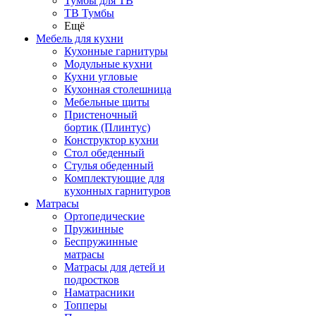
Тумбы для ТВ
ТВ Тумбы
Ещё
Мебель для кухни
Кухонные гарнитуры
Модульные кухни
Кухни угловые
Кухонная столешница
Мебельные щиты
Пристеночный
бортик (Плинтус)
Конструктор кухни
Стол обеденный
Стулья обеденный
Комплектующие для
кухонных гарнитуров
Матраcы
Ортопедические
Пружинные
Беспружинные
матрасы
Матрасы для детей и
подростков
Наматрасники
Топперы