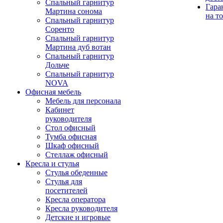
Спальный гарнитур
Гара
Мартина сонома
на т
Спальный гарнитур
Соренто
Спальный гарнитур
Мартина дуб вотан
Спальный гарнитур
Дольче
Спальный гарнитур
NOVA
Офисная мебель
Мебель для персонала
Кабинет
руководителя
Стол офисный
Тумба офисная
Шкаф офисный
Стеллаж офисный
Кресла и стулья
Стулья обеденные
Стулья для
посетителей
Кресла оператора
Кресла руководителя
Детские и игровые