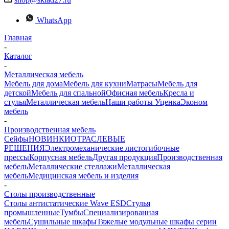
WhatsApp
Главная
-
Каталог
-
Металлическая мебель
Мебель для дома
Мебель для кухни
Матраcы
Мебель для
детской
Мебель для спальной
Офисная мебель
Кресла и
стулья
Металлическая мебель
Наши работы
Уценка
Эконом
мебель
-
Производственная мебель
Сейфы
НОВИНКИ
ОТРАСЛЕВЫЕ
РЕШЕНИЯ
Электромеханические листогибочные
прессы
Корпусная мебель
Другая продукция
Производственная
мебель
Металлические стеллажи
Металлическая
мебель
Медицинская мебель и изделия
-
Столы производственные
Столы антистатические Wave ESD
Стулья
промышленные
Тумбы
Cпециализированная
мебель
Cушильные шкафы
Тяжелые модульные шкафы серии