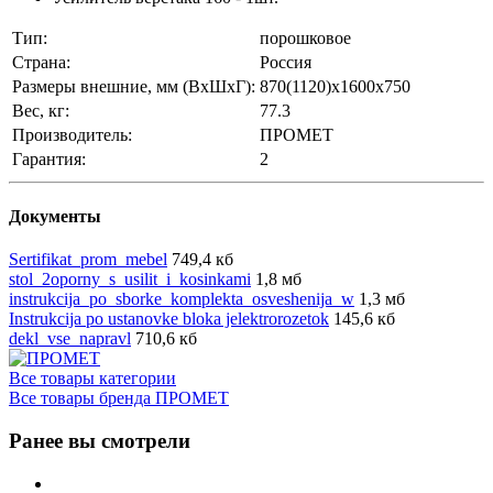
Тип:
порошковое
Страна:
Россия
Размеры внешние, мм (ВхШхГ):
870(1120)x1600x750
Вес, кг:
77.3
Производитель:
ПРОМЕТ
Гарантия:
2
Документы
Sertifikat_prom_mebel
749,4 кб
stol_2oporny_s_usilit_i_kosinkami
1,8 мб
instrukcijа_po_sborke_komplekta_osveshenijа_w
1,3 мб
Instrukcija po ustanovke bloka jelektrorozetok
145,6 кб
dekl_vse_napravl
710,6 кб
Все товары категории
Все товары бренда ПРОМЕТ
Ранее вы смотрели