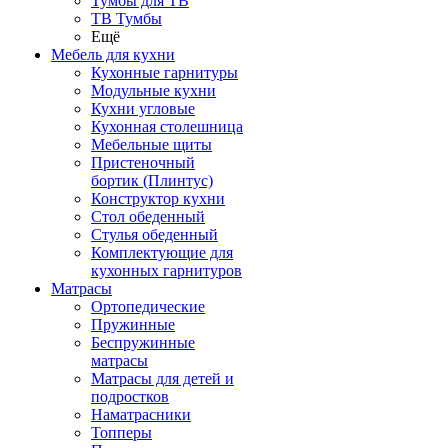
Тумбы для ТВ
ТВ Тумбы
Ещё
Мебель для кухни
Кухонные гарнитуры
Модульные кухни
Кухни угловые
Кухонная столешница
Мебельные щиты
Пристеночный
бортик (Плинтус)
Конструктор кухни
Стол обеденный
Стулья обеденный
Комплектующие для
кухонных гарнитуров
Матраcы
Ортопедические
Пружинные
Беспружинные
матрасы
Матрасы для детей и
подростков
Наматрасники
Топперы