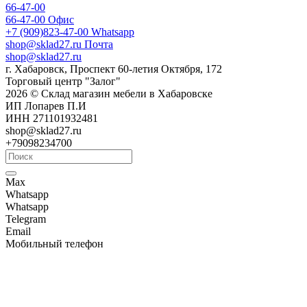
66-47-00
66-47-00
Офис
+7 (909)823-47-00
Whatsapp
shop@sklad27.ru
Почта
shop@sklad27.ru
г. Хабаровск, Проспект 60-летия Октября, 172
Торговый центр "Залог"
2026 © Склад магазин мебели в Хабаровске
ИП Лопарев П.И
ИНН 271101932481
shop@sklad27.ru
+79098234700
Max
Whatsapp
Whatsapp
Telegram
Email
Мобильный телефон