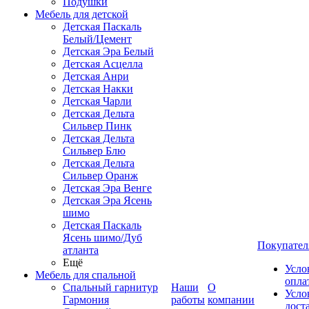
Подушки
Мебель для детской
Детская Паскаль
Белый/Цемент
Детская Эра Белый
Детская Асцелла
Детская Анри
Детская Накки
Детская Чарли
Детская Дельта
Сильвер Пинк
Детская Дельта
Сильвер Блю
Детская Дельта
Сильвер Оранж
Детская Эра Венге
Детская Эра Ясень
шимо
Детская Паскаль
Ясень шимо/Дуб
Покупател
атланта
Ещё
Усло
Мебель для спальной
опла
Спальный гарнитур
Наши
О
Усло
Гармония
работы
компании
дост