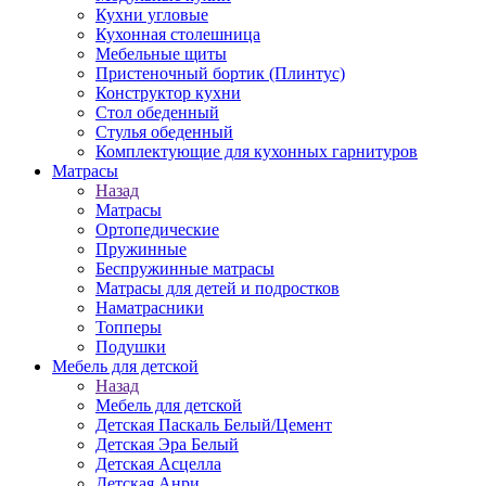
Кухни угловые
Кухонная столешница
Мебельные щиты
Пристеночный бортик (Плинтус)
Конструктор кухни
Стол обеденный
Стулья обеденный
Комплектующие для кухонных гарнитуров
Матраcы
Назад
Матраcы
Ортопедические
Пружинные
Беспружинные матрасы
Матрасы для детей и подростков
Наматрасники
Топперы
Подушки
Мебель для детской
Назад
Мебель для детской
Детская Паскаль Белый/Цемент
Детская Эра Белый
Детская Асцелла
Детская Анри