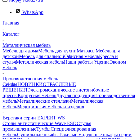
WhatsApp
Главная
-
Каталог
-
Металлическая мебель
Мебель для дома
Мебель для кухни
Матраcы
Мебель для
детской
Мебель для спальной
Офисная мебель
Кресла и
стулья
Металлическая мебель
Наши работы
Уценка
Эконом
мебель
-
Производственная мебель
Сейфы
НОВИНКИ
ОТРАСЛЕВЫЕ
РЕШЕНИЯ
Электромеханические листогибочные
прессы
Корпусная мебель
Другая продукция
Производственная
мебель
Металлические стеллажи
Металлическая
мебель
Медицинская мебель и изделия
-
Верстаки серии EXPERT WS
Столы антистатические Wave ESD
Стулья
промышленные
Тумбы
Cпециализированная
мебель
Cушильные шкафы
Тяжелые модульные шкафы серии