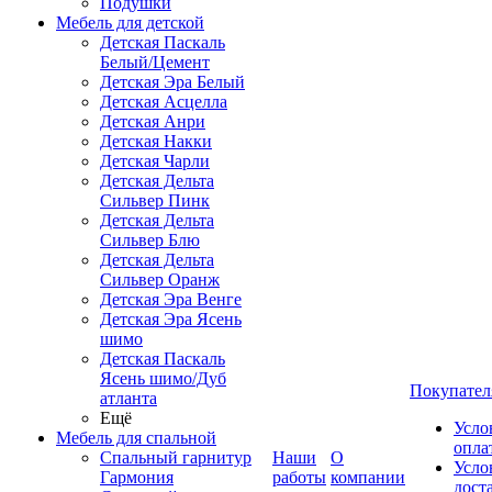
Подушки
Мебель для детской
Детская Паскаль
Белый/Цемент
Детская Эра Белый
Детская Асцелла
Детская Анри
Детская Накки
Детская Чарли
Детская Дельта
Сильвер Пинк
Детская Дельта
Сильвер Блю
Детская Дельта
Сильвер Оранж
Детская Эра Венге
Детская Эра Ясень
шимо
Детская Паскаль
Ясень шимо/Дуб
Покупател
атланта
Ещё
Усло
Мебель для спальной
опла
Спальный гарнитур
Наши
О
Усло
Гармония
работы
компании
дост