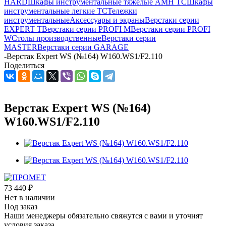
HARD
Шкафы инструментальные тяжелые AMH TC
Шкафы
инструментальные легкие ТС
Тележки
инструментальные
Аксессуары и экраны
Верстаки серии
EXPERT T
Верстаки серии PROFI M
Верстаки серии PROFI
W
Столы производственные
Верстаки серии
MASTER
Верстаки серии GARAGE
-
Верстак Expert WS (№164) W160.WS1/F2.110
Поделиться
Верстак Expert WS (№164)
W160.WS1/F2.110
73 440
₽
Нет в наличии
Под заказ
Наши менеджеры обязательно свяжутся с вами и уточнят
условия заказа