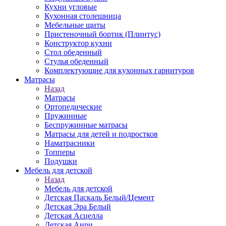
Кухни угловые
Кухонная столешница
Мебельные щиты
Пристеночный бортик (Плинтус)
Конструктор кухни
Стол обеденный
Стулья обеденный
Комплектующие для кухонных гарнитуров
Матраcы
Назад
Матраcы
Ортопедические
Пружинные
Беспружинные матрасы
Матрасы для детей и подростков
Наматрасники
Топперы
Подушки
Мебель для детской
Назад
Мебель для детской
Детская Паскаль Белый/Цемент
Детская Эра Белый
Детская Асцелла
Детская Анри