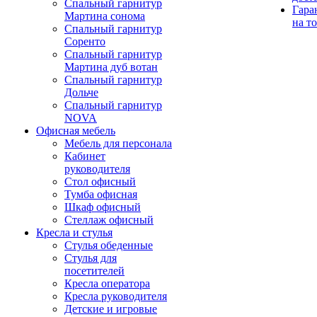
Спальный гарнитур
Гара
Мартина сонома
на т
Спальный гарнитур
Соренто
Спальный гарнитур
Мартина дуб вотан
Спальный гарнитур
Дольче
Спальный гарнитур
NOVA
Офисная мебель
Мебель для персонала
Кабинет
руководителя
Стол офисный
Тумба офисная
Шкаф офисный
Стеллаж офисный
Кресла и стулья
Стулья обеденные
Стулья для
посетителей
Кресла оператора
Кресла руководителя
Детские и игровые