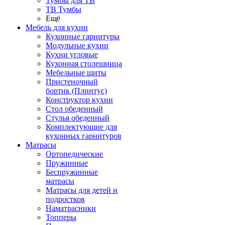
Тумбы для ТВ
ТВ Тумбы
Ещё
Мебель для кухни
Кухонные гарнитуры
Модульные кухни
Кухни угловые
Кухонная столешница
Мебельные щиты
Пристеночный
бортик (Плинтус)
Конструктор кухни
Стол обеденный
Стулья обеденный
Комплектующие для
кухонных гарнитуров
Матраcы
Ортопедические
Пружинные
Беспружинные
матрасы
Матрасы для детей и
подростков
Наматрасники
Топперы