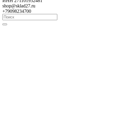
ИНН 271101932481
shop@sklad27.ru
+79098234700