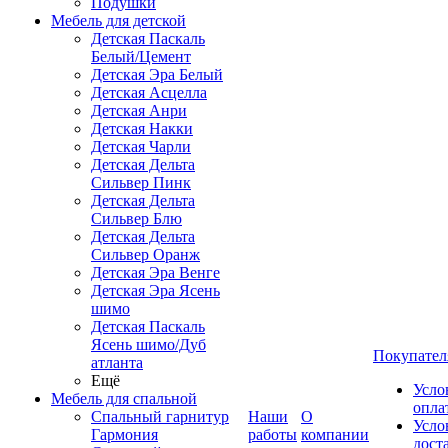
Подушки
Мебель для детской
Детская Паскаль
Белый/Цемент
Детская Эра Белый
Детская Асцелла
Детская Анри
Детская Накки
Детская Чарли
Детская Дельта
Сильвер Пинк
Детская Дельта
Сильвер Блю
Детская Дельта
Сильвер Оранж
Детская Эра Венге
Детская Эра Ясень
шимо
Детская Паскаль
Ясень шимо/Дуб
Покупател
атланта
Ещё
Усло
Мебель для спальной
опла
Спальный гарнитур
Наши
О
Усло
Гармония
работы
компании
дост