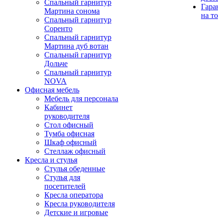
Спальный гарнитур
Гара
Мартина сонома
на т
Спальный гарнитур
Соренто
Спальный гарнитур
Мартина дуб вотан
Спальный гарнитур
Дольче
Спальный гарнитур
NOVA
Офисная мебель
Мебель для персонала
Кабинет
руководителя
Стол офисный
Тумба офисная
Шкаф офисный
Стеллаж офисный
Кресла и стулья
Стулья обеденные
Стулья для
посетителей
Кресла оператора
Кресла руководителя
Детские и игровые