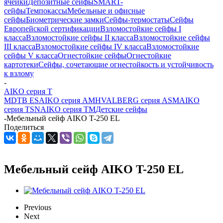
ячейки
Депозитные сейфы
SMART-
сейфы
Темпокассы
Мебельные и офисные
сейфы
Биометрические замки
Сейфы-термостаты
Сейфы
Европейской сертификации
Взломостойкие сейфы I
класса
Взломостойкие сейфы II класса
Взломостойкие сейфы
III класса
Взломостойкие сейфы IV класса
Взломостойкие
сейфы V класса
Огнестойкие сейфы
Огнестойкие
картотеки
Сейфы, сочетающие огнестойкость и устойчивость
к взлому
-
AIKO серия Т
MDTB ES
AIKO серия AMH
VALBERG серия ASM
AIKO
серия TSN
AIKO серия TM
Детские сейфы
-
Мебельный сейф AIKO T-250 EL
Поделиться
Мебельный сейф AIKO T-250 EL
Previous
Next