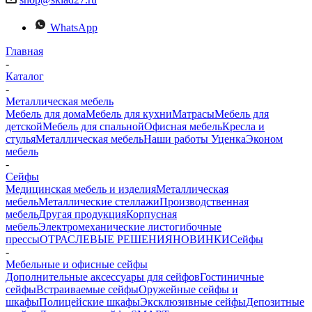
WhatsApp
Главная
-
Каталог
-
Металлическая мебель
Мебель для дома
Мебель для кухни
Матраcы
Мебель для
детской
Мебель для спальной
Офисная мебель
Кресла и
стулья
Металлическая мебель
Наши работы
Уценка
Эконом
мебель
-
Сейфы
Медицинская мебель и изделия
Металлическая
мебель
Металлические стеллажи
Производственная
мебель
Другая продукция
Корпусная
мебель
Электромеханические листогибочные
прессы
ОТРАСЛЕВЫЕ РЕШЕНИЯ
НОВИНКИ
Сейфы
-
Мебельные и офисные сейфы
Дополнительные аксессуары для сейфов
Гостиничные
сейфы
Встраиваемые сейфы
Оружейные сейфы и
шкафы
Полицейские шкафы
Эксклюзивные сейфы
Депозитные