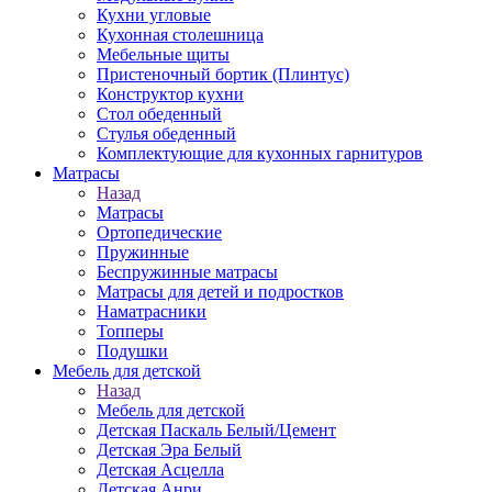
Кухни угловые
Кухонная столешница
Мебельные щиты
Пристеночный бортик (Плинтус)
Конструктор кухни
Стол обеденный
Стулья обеденный
Комплектующие для кухонных гарнитуров
Матраcы
Назад
Матраcы
Ортопедические
Пружинные
Беспружинные матрасы
Матрасы для детей и подростков
Наматрасники
Топперы
Подушки
Мебель для детской
Назад
Мебель для детской
Детская Паскаль Белый/Цемент
Детская Эра Белый
Детская Асцелла
Детская Анри