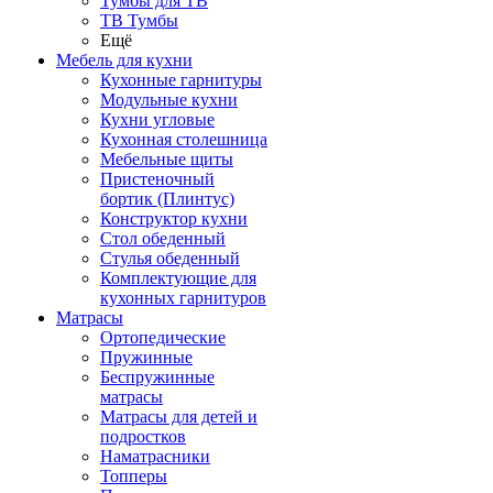
Тумбы для ТВ
ТВ Тумбы
Ещё
Мебель для кухни
Кухонные гарнитуры
Модульные кухни
Кухни угловые
Кухонная столешница
Мебельные щиты
Пристеночный
бортик (Плинтус)
Конструктор кухни
Стол обеденный
Стулья обеденный
Комплектующие для
кухонных гарнитуров
Матраcы
Ортопедические
Пружинные
Беспружинные
матрасы
Матрасы для детей и
подростков
Наматрасники
Топперы