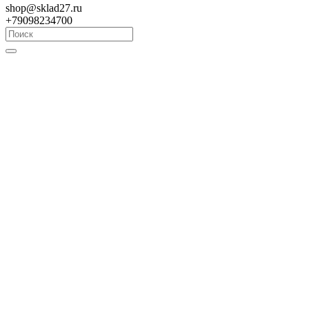
shop@sklad27.ru
+79098234700