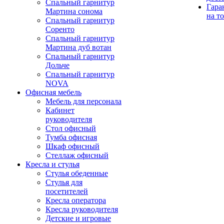
Спальный гарнитур
Гара
Мартина сонома
на т
Спальный гарнитур
Соренто
Спальный гарнитур
Мартина дуб вотан
Спальный гарнитур
Дольче
Спальный гарнитур
NOVA
Офисная мебель
Мебель для персонала
Кабинет
руководителя
Стол офисный
Тумба офисная
Шкаф офисный
Стеллаж офисный
Кресла и стулья
Стулья обеденные
Стулья для
посетителей
Кресла оператора
Кресла руководителя
Детские и игровые