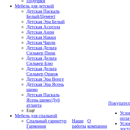
Подушки
Мебель для детской
Детская Паскаль
Белый/Цемент
Детская Эра Белый
Детская Асцелла
Детская Анри
Детская Накки
Детская Чарли
Детская Дельта
Сильвер Пинк
Детская Дельта
Сильвер Блю
Детская Дельта
Сильвер Оранж
Детская Эра Венге
Детская Эра Ясень
шимо
Детская Паскаль
Ясень шимо/Дуб
Покупател
атланта
Ещё
Усло
Мебель для спальной
опла
Спальный гарнитур
Наши
О
Усло
Гармония
работы
компании
дост