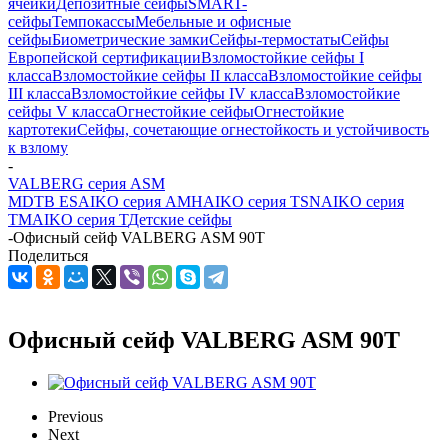
ячейки
Депозитные сейфы
SMART-
сейфы
Темпокассы
Мебельные и офисные
сейфы
Биометрические замки
Сейфы-термостаты
Сейфы
Европейской сертификации
Взломостойкие сейфы I
класса
Взломостойкие сейфы II класса
Взломостойкие сейфы
III класса
Взломостойкие сейфы IV класса
Взломостойкие
сейфы V класса
Огнестойкие сейфы
Огнестойкие
картотеки
Сейфы, сочетающие огнестойкость и устойчивость
к взлому
-
VALBERG серия ASM
MDTB ES
AIKO серия AMH
AIKO серия TSN
AIKO серия
TM
AIKO серия Т
Детские сейфы
-
Офисный сейф VALBERG ASM 90T
Поделиться
Офисный сейф VALBERG ASM 90T
Previous
Next