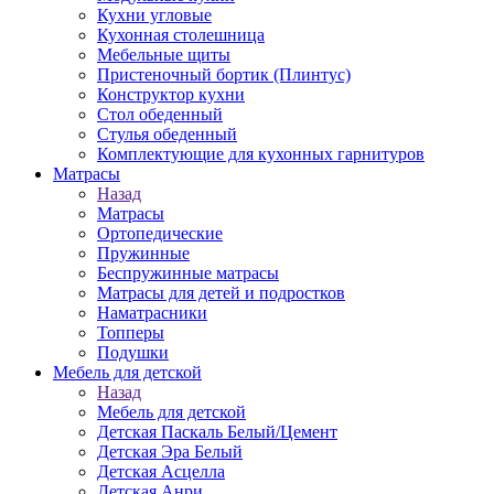
Кухни угловые
Кухонная столешница
Мебельные щиты
Пристеночный бортик (Плинтус)
Конструктор кухни
Стол обеденный
Стулья обеденный
Комплектующие для кухонных гарнитуров
Матраcы
Назад
Матраcы
Ортопедические
Пружинные
Беспружинные матрасы
Матрасы для детей и подростков
Наматрасники
Топперы
Подушки
Мебель для детской
Назад
Мебель для детской
Детская Паскаль Белый/Цемент
Детская Эра Белый
Детская Асцелла
Детская Анри