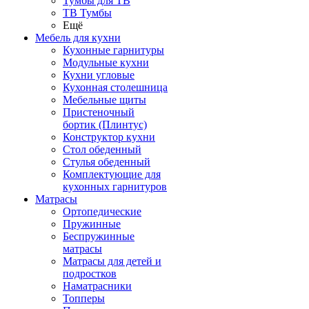
Тумбы для ТВ
ТВ Тумбы
Ещё
Мебель для кухни
Кухонные гарнитуры
Модульные кухни
Кухни угловые
Кухонная столешница
Мебельные щиты
Пристеночный
бортик (Плинтус)
Конструктор кухни
Стол обеденный
Стулья обеденный
Комплектующие для
кухонных гарнитуров
Матраcы
Ортопедические
Пружинные
Беспружинные
матрасы
Матрасы для детей и
подростков
Наматрасники
Топперы