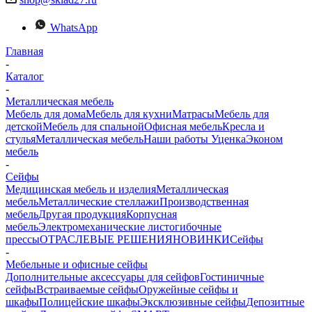
WhatsApp
Главная
-
Каталог
-
Металлическая мебель
Мебель для дома
Мебель для кухни
Матраcы
Мебель для
детской
Мебель для спальной
Офисная мебель
Кресла и
стулья
Металлическая мебель
Наши работы
Уценка
Эконом
мебель
-
Сейфы
Медицинская мебель и изделия
Металлическая
мебель
Металлические стеллажи
Производственная
мебель
Другая продукция
Корпусная
мебель
Электромеханические листогибочные
прессы
ОТРАСЛЕВЫЕ РЕШЕНИЯ
НОВИНКИ
Сейфы
-
Мебельные и офисные сейфы
Дополнительные аксессуары для сейфов
Гостиничные
сейфы
Встраиваемые сейфы
Оружейные сейфы и
шкафы
Полицейские шкафы
Эксклюзивные сейфы
Депозитные