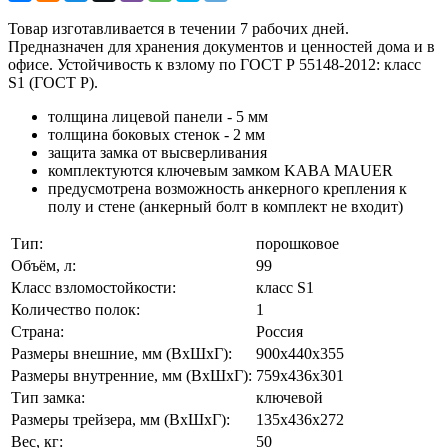
Товар изготавливается в течении 7 рабочих дней.
Предназначен для хранения документов и ценностей дома и в
офисе. Устойчивость к взлому по ГОСТ Р 55148-2012: класс
S1 (ГОСТ Р).
толщина лицевой панели - 5 мм
толщина боковых стенок - 2 мм
защита замка от высверливания
комплектуются ключевым замком KABA MAUER
предусмотрена возможность анкерного крепления к
полу и стене (анкерный болт в комплект не входит)
Тип:
порошковое
Объём, л:
99
Класс взломостойкости:
класс S1
Количество полок:
1
Страна:
Россия
Размеры внешние, мм (ВхШхГ):
900x440x355
Размеры внутренние, мм (ВхШхГ):
759x436x301
Тип замка:
ключевой
Размеры трейзера, мм (ВхШхГ):
135x436x272
Вес, кг:
50