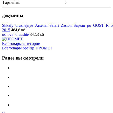
Гарантия:
5
Документы
Shkafy_oruzhejnye_Arsenal_Safari_Zaslon_Sapsan_po_GOST_R_5
2015
484,8 кб
osnova_orucshie
342,3 кб
Все товары категории
Все товары бренда ПРОМЕТ
Ранее вы смотрели