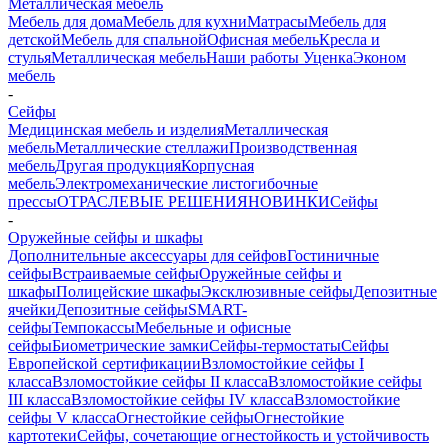
Металлическая мебель
Мебель для дома
Мебель для кухни
Матраcы
Мебель для
детской
Мебель для спальной
Офисная мебель
Кресла и
стулья
Металлическая мебель
Наши работы
Уценка
Эконом
мебель
-
Сейфы
Медицинская мебель и изделия
Металлическая
мебель
Металлические стеллажи
Производственная
мебель
Другая продукция
Корпусная
мебель
Электромеханические листогибочные
прессы
ОТРАСЛЕВЫЕ РЕШЕНИЯ
НОВИНКИ
Сейфы
-
Оружейные сейфы и шкафы
Дополнительные аксессуары для сейфов
Гостиничные
сейфы
Встраиваемые сейфы
Оружейные сейфы и
шкафы
Полицейские шкафы
Эксклюзивные сейфы
Депозитные
ячейки
Депозитные сейфы
SMART-
сейфы
Темпокассы
Мебельные и офисные
сейфы
Биометрические замки
Сейфы-термостаты
Сейфы
Европейской сертификации
Взломостойкие сейфы I
класса
Взломостойкие сейфы II класса
Взломостойкие сейфы
III класса
Взломостойкие сейфы IV класса
Взломостойкие
сейфы V класса
Огнестойкие сейфы
Огнестойкие
картотеки
Сейфы, сочетающие огнестойкость и устойчивость