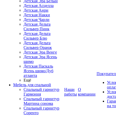
Детская Эра Белый
Детская Асцелла
Детская Анри
Детская Накки
Детская Чарли
Детская Дельта
Сильвер Пинк
Детская Дельта
Сильвер Блю
Детская Дельта
Сильвер Оранж
Детская Эра Венге
Детская Эра Ясень
шимо
Детская Паскаль
Ясень шимо/Дуб
Покупател
атланта
Ещё
Усло
Мебель для спальной
опла
Спальный гарнитур
Наши
О
Усло
Гармония
работы
компании
дост
Спальный гарнитур
Гара
Мартина сонома
на т
Спальный гарнитур
Соренто