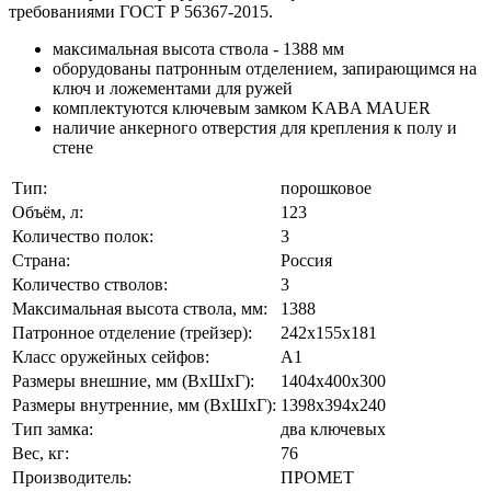
требованиями ГОСТ Р 56367-2015.
максимальная высота ствола - 1388 мм
оборудованы патронным отделением, запирающимся на
ключ и ложементами для ружей
комплектуются ключевым замком KABA MAUER
наличие анкерного отверстия для крепления к полу и
стене
Тип:
порошковое
Объём, л:
123
Количество полок:
3
Страна:
Россия
Количество стволов:
3
Максимальная высота ствола, мм:
1388
Патронное отделение (трейзер):
242x155x181
Класс оружейных сейфов:
А1
Размеры внешние, мм (ВхШхГ):
1404x400x300
Размеры внутренние, мм (ВхШхГ):
1398x394x240
Тип замка:
два ключевых
Вес, кг:
76
Производитель:
ПРОМЕТ