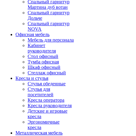
Спальный гарнитур
Мартина дуб вотан
Спальный гарнитур
Дольче
Спальный гарнитур
NOVA
Офисная мебель
Мебель для персонала
Кабинет
руководителя
Стол офисный
Тумба офисная
Шкаф офисный
Стеллаж офисный
Кресла и стулья
Стулья обеденные
Стулья для
посетителей
Кресла оператора
Кресла руководителя
Детские и игровые
кресла
Эргономичные
кресла
Металлическая мебель