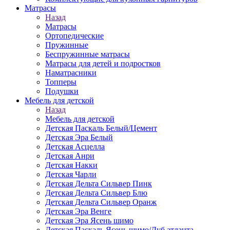
Матраcы
Назад
Матраcы
Ортопедические
Пружинные
Беспружинные матрасы
Матрасы для детей и подростков
Наматрасники
Топперы
Подушки
Мебель для детской
Назад
Мебель для детской
Детская Паскаль Белый/Цемент
Детская Эра Белый
Детская Асцелла
Детская Анри
Детская Накки
Детская Чарли
Детская Дельта Сильвер Пинк
Детская Дельта Сильвер Блю
Детская Дельта Сильвер Оранж
Детская Эра Венге
Детская Эра Ясень шимо
Детская Паскаль Ясень шимо/Дуб атланта