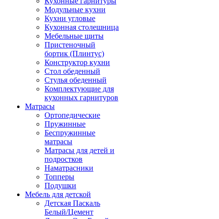
Кухонные гарнитуры
Модульные кухни
Кухни угловые
Кухонная столешница
Мебельные щиты
Пристеночный
бортик (Плинтус)
Конструктор кухни
Стол обеденный
Стулья обеденный
Комплектующие для
кухонных гарнитуров
Матраcы
Ортопедические
Пружинные
Беспружинные
матрасы
Матрасы для детей и
подростков
Наматрасники
Топперы
Подушки
Мебель для детской
Детская Паскаль
Белый/Цемент