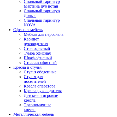
Спальный гарнитур
Мартина дуб вотан
Спальный гарнитур
Дольче
Спальный гарнитур
NOVA
Офисная мебель
Мебель для персонала
Кабинет
руководителя
Стол офисный
Тумба офисная
Шкаф офисный
Стеллаж офисный
Кресла и стулья
Стулья обеденные
Стулья для
посетителей
Кресла оператора
Кресла руководителя
Детские и игровые
кресла
Эргономичные
кресла
Металлическая мебель