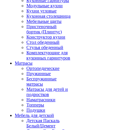
Кухонные гарнитуры
Модульные кухни
Кухни угловые
Кухонная столешница
Мебельные щиты
Пристеночный
бортик (Плинтус)
Конструктор кухни
Стол обеденный
Стулья обеденный
Комплектующие для
кухонных гарнитуров
Матраcы
Ортопедические
Пружинные
Беспружинные
матрасы
Матрасы для детей и
подростков
Наматрасники
Топперы
Подушки
Мебель для детской
Детская Паскаль
Белый/Цемент