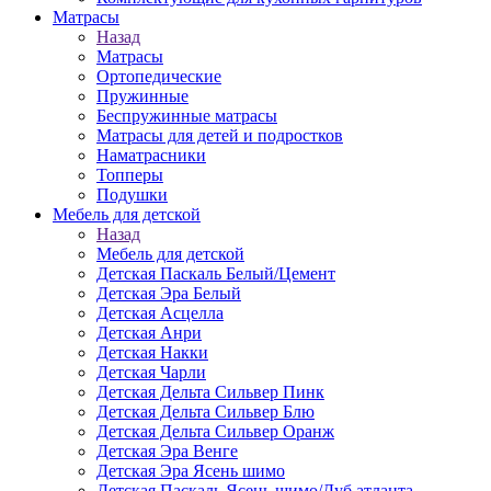
Матраcы
Назад
Матраcы
Ортопедические
Пружинные
Беспружинные матрасы
Матрасы для детей и подростков
Наматрасники
Топперы
Подушки
Мебель для детской
Назад
Мебель для детской
Детская Паскаль Белый/Цемент
Детская Эра Белый
Детская Асцелла
Детская Анри
Детская Накки
Детская Чарли
Детская Дельта Сильвер Пинк
Детская Дельта Сильвер Блю
Детская Дельта Сильвер Оранж
Детская Эра Венге
Детская Эра Ясень шимо
Детская Паскаль Ясень шимо/Дуб атланта