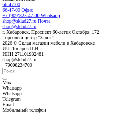
66-47-00
66-47-00
Офис
+7 (909)823-47-00
Whatsapp
shop@sklad27.ru
Почта
shop@sklad27.ru
г. Хабаровск, Проспект 60-летия Октября, 172
Торговый центр "Залог"
2026 © Склад магазин мебели в Хабаровске
ИП Лопарев П.И
ИНН 271101932481
shop@sklad27.ru
+79098234700
Max
Whatsapp
Whatsapp
Telegram
Email
Мобильный телефон