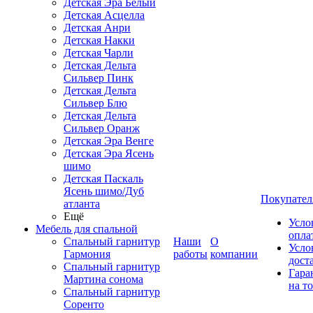
Детская Эра Белый
Детская Асцелла
Детская Анри
Детская Накки
Детская Чарли
Детская Дельта
Сильвер Пинк
Детская Дельта
Сильвер Блю
Детская Дельта
Сильвер Оранж
Детская Эра Венге
Детская Эра Ясень
шимо
Детская Паскаль
Ясень шимо/Дуб
Покупател
атланта
Ещё
Усло
Мебель для спальной
опла
Спальный гарнитур
Наши
О
Усло
Гармония
работы
компании
дост
Спальный гарнитур
Гара
Мартина сонома
на т
Спальный гарнитур
Соренто