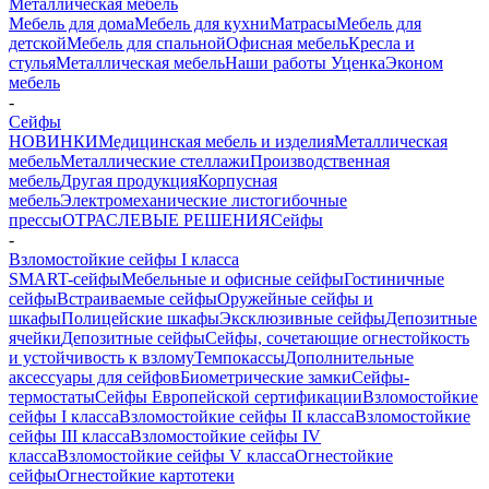
Металлическая мебель
Мебель для дома
Мебель для кухни
Матраcы
Мебель для
детской
Мебель для спальной
Офисная мебель
Кресла и
стулья
Металлическая мебель
Наши работы
Уценка
Эконом
мебель
-
Сейфы
НОВИНКИ
Медицинская мебель и изделия
Металлическая
мебель
Металлические стеллажи
Производственная
мебель
Другая продукция
Корпусная
мебель
Электромеханические листогибочные
прессы
ОТРАСЛЕВЫЕ РЕШЕНИЯ
Сейфы
-
Взломостойкие сейфы I класса
SMART-сейфы
Мебельные и офисные сейфы
Гостиничные
сейфы
Встраиваемые сейфы
Оружейные сейфы и
шкафы
Полицейские шкафы
Эксклюзивные сейфы
Депозитные
ячейки
Депозитные сейфы
Сейфы, сочетающие огнестойкость
и устойчивость к взлому
Темпокассы
Дополнительные
аксессуары для сейфов
Биометрические замки
Сейфы-
термостаты
Сейфы Европейской сертификации
Взломостойкие
сейфы I класса
Взломостойкие сейфы II класса
Взломостойкие
сейфы III класса
Взломостойкие сейфы IV
класса
Взломостойкие сейфы V класса
Огнестойкие
сейфы
Огнестойкие картотеки