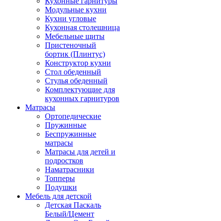
Кухонные гарнитуры
Модульные кухни
Кухни угловые
Кухонная столешница
Мебельные щиты
Пристеночный
бортик (Плинтус)
Конструктор кухни
Стол обеденный
Стулья обеденный
Комплектующие для
кухонных гарнитуров
Матраcы
Ортопедические
Пружинные
Беспружинные
матрасы
Матрасы для детей и
подростков
Наматрасники
Топперы
Подушки
Мебель для детской
Детская Паскаль
Белый/Цемент