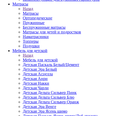
Матраcы
Назад
Матраcы
Ортопедические
Пружинные
Беспружинные матрасы
Матрасы для детей и подростков
Наматрасники
Топперы
Подушки
Мебель для детской
Назад
Мебель для детской
Детская Паскаль Белый/Цемент
Детская Эра Белый
Детская Асцелла
Детская Анри
Детская Накки
Детская Чарли
Детская Дельта Сильвер Пинк
Детская Дельта Сильвер Блю
Детская Дельта Сильвер Оранж
Детская Эра Венге
Детская Эра Ясень шимо
Детская Паскаль Ясень шимо/Дуб атланта