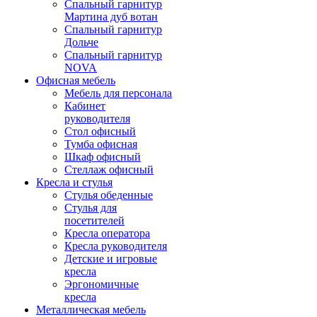
Спальный гарнитур
Мартина дуб вотан
Спальный гарнитур
Дольче
Спальный гарнитур
NOVA
Офисная мебель
Мебель для персонала
Кабинет
руководителя
Стол офисный
Тумба офисная
Шкаф офисный
Стеллаж офисный
Кресла и стулья
Стулья обеденные
Стулья для
посетителей
Кресла оператора
Кресла руководителя
Детские и игровые
кресла
Эргономичные
кресла
Металлическая мебель