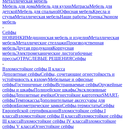
Металлическая мебель
Мебель для дома
Мебель для кухни
Матраcы
Мебель для
детской
Мебель для спальной
Офисная мебель
Кресла и
стулья
Металлическая мебель
Наши работы
Уценка
Эконом
мебель
-
Сейфы
НОВИНКИ
Медицинская мебель и изделия
Металлическая
мебель
Металлические стеллажи
Производственная
мебель
Другая продукция
Корпусная
мебель
Электромеханические листогибочные
прессы
ОТРАСЛЕВЫЕ РЕШЕНИЯ
Сейфы
-
Взломостойкие сейфы II класса
Депозитные сейфы
Сейфы, сочетающие огнестойкость и
устойчивость к взлому
Мебельные и офисные
сейфы
Гостиничные сейфы
Встраиваемые сейфы
Оружейные
сейфы и шкафы
Полицейские шкафы
Эксклюзивные
сейфы
Депозитные ячейки
Огнестойкие картотеки
SMART-
сейфы
Темпокассы
Дополнительные аксессуары для
сейфов
Биометрические замки
Сейфы-термостаты
Сейфы
Европейской сертификации
Взломостойкие сейфы I
класса
Взломостойкие сейфы II класса
Взломостойкие сейфы
III класса
Взломостойкие сейфы IV класса
Взломостойкие
сейфы V класса
Огнестойкие сейфы