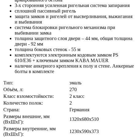
3-х сторонняя усиленная ригельная система запирания
сплошной пассивный ригель
защита замков и ригелей от высверливания, выжигания
и выбивания
система блокировки ригельного механизма при
выбивании замка
толщина защитного слоя двери – 44 мм, общая толщина
двери - 92 мм
толщина боковых стенок - 55 м
комплектуются электронным кодовым замком PS
610/E36 + ключевым замком KABA MAUER
наличие анкерного крепления к полу и стене. Анкерные
болты в комплекте
Тип:
эмаль
Объём, л:
270
Класс взломостойкости:
2 класс
Количество полок:
2
Страна:
Германия
Размеры внешние, мм
1320x680x510
(ВхШхГ):
Размеры внутренние, мм
1230x590x373
(ВхШхГ):