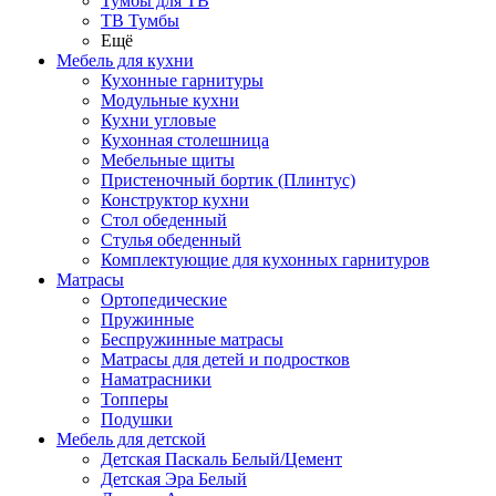
Тумбы для ТВ
ТВ Тумбы
Ещё
Мебель для кухни
Кухонные гарнитуры
Модульные кухни
Кухни угловые
Кухонная столешница
Мебельные щиты
Пристеночный бортик (Плинтус)
Конструктор кухни
Стол обеденный
Стулья обеденный
Комплектующие для кухонных гарнитуров
Матраcы
Ортопедические
Пружинные
Беспружинные матрасы
Матрасы для детей и подростков
Наматрасники
Топперы
Подушки
Мебель для детской
Детская Паскаль Белый/Цемент
Детская Эра Белый