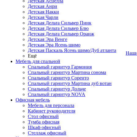
Детская Асцелла
Детская Анри
Детская Накки
Детская Чарли
Детская Дельта Сильвер Пинк
Детская Дельта Сильвер Блю
Детская Дельта Сильвер Оранж
Детская Эра Венге
Детская Эра Ясень шимо
Детская Паскаль Ясень шимо/Дуб атланта
Наши
Ещё
Мебель для спальной
Спальный гарнитур Гармония
Спальный гарнитур Мартина сонома
Спальный гарнитур Соренто
Спальный гарнитур Мартина дуб вотан
Спальный гарнитур Дольче
Спальный гарнитур NOVA
Офисная мебель
Мебель для персонала
Кабинет руководителя
Стол офисный
Тумба офисная
Шкаф офисный
Стеллаж офисный