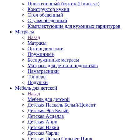
Пристеночный бортик (Плинтус)
Конструктор кухни
Стол обеденный
Стулья обеденный
Комплектующие для кухонных гарнитуров
Матраcы
Назад
Матраcы
Ортопедические
Пружинные
Беспружинные матрасы
Матрасы для детей и подростков
Наматрасники
Топперы
Подушки
Мебель для детской
Назад
Мебель для детской
Детская Паскаль Белый/Цемент
Детская Эра Белый
Детская Асцелла
Детская Анри
Детская Накки
Детская Чарли
Детская Дельта Сильвер Пинк