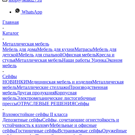
WhatsApp
Главная
-
Каталог
-
Металлическая мебель
Мебель для дома
Мебель для кухни
Матраcы
Мебель для
детской
Мебель для спальной
Офисная мебель
Кресла и
стулья
Металлическая мебель
Наши работы
Уценка
Эконом
мебель
-
Сейфы
НОВИНКИ
Медицинская мебель и изделия
Металлическая
мебель
Металлические стеллажи
Производственная
мебель
Другая продукция
Корпусная
мебель
Электромеханические листогибочные
прессы
ОТРАСЛЕВЫЕ РЕШЕНИЯ
Сейфы
-
Взломостойкие сейфы II класса
Депозитные сейфы
Сейфы, сочетающие огнестойкость и
устойчивость к взлому
Мебельные и офисные
сейфы
Гостиничные сейфы
Встраиваемые сейфы
Оружейные