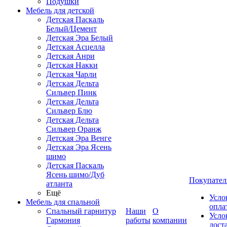
Подушки
Мебель для детской
Детская Паскаль
Белый/Цемент
Детская Эра Белый
Детская Асцелла
Детская Анри
Детская Накки
Детская Чарли
Детская Дельта
Сильвер Пинк
Детская Дельта
Сильвер Блю
Детская Дельта
Сильвер Оранж
Детская Эра Венге
Детская Эра Ясень
шимо
Детская Паскаль
Ясень шимо/Дуб
Покупател
атланта
Ещё
Усло
Мебель для спальной
опла
Спальный гарнитур
Наши
О
Усло
Гармония
работы
компании
дост