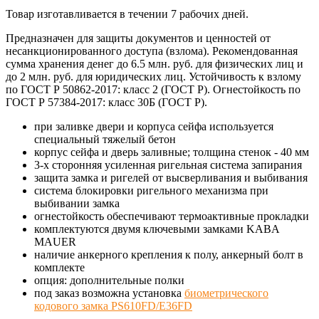
Товар изготавливается в течении 7 рабочих дней.
Предназначен для защиты документов и ценностей от
несанкционированного доступа (взлома). Рекомендованная
сумма хранения денег до 6.5 млн. руб. для физических лиц и
до 2 млн. руб. для юридических лиц. Устойчивость к взлому
по ГОСТ Р 50862-2017: класс 2 (ГОСТ Р). Oгнестойкость по
ГОСТ Р 57384-2017: класс 30Б (ГОСТ Р).
при заливке двери и корпуса сейфа используется
специальный тяжелый бетон
корпус сейфа и дверь заливные; толщина стенок - 40 мм
3-х сторонняя усиленная ригельная система запирания
защита замка и ригелей от высверливания и выбивания
система блокировки ригельного механизма при
выбивании замка
огнестойкость обеспечивают термоактивные прокладки
комплектуются двумя ключевыми замками KABA
MAUER
наличие анкерного крепления к полу, анкерный болт в
комплекте
опция: дополнительные полки
под заказ возможна установка
биометрического
кодового замка PS610FD/E36FD