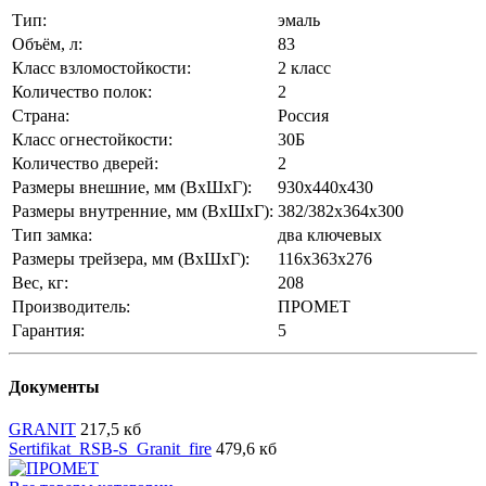
Тип:
эмаль
Объём, л:
83
Класс взломостойкости:
2 класс
Количество полок:
2
Страна:
Россия
Класс огнестойкости:
30Б
Количество дверей:
2
Размеры внешние, мм (ВхШхГ):
930x440x430
Размеры внутренние, мм (ВхШхГ):
382/382x364x300
Тип замка:
два ключевых
Размеры трейзера, мм (ВхШхГ):
116x363x276
Вес, кг:
208
Производитель:
ПРОМЕТ
Гарантия:
5
Документы
GRANIT
217,5 кб
Sertifikat_RSB-S_Granit_fire
479,6 кб