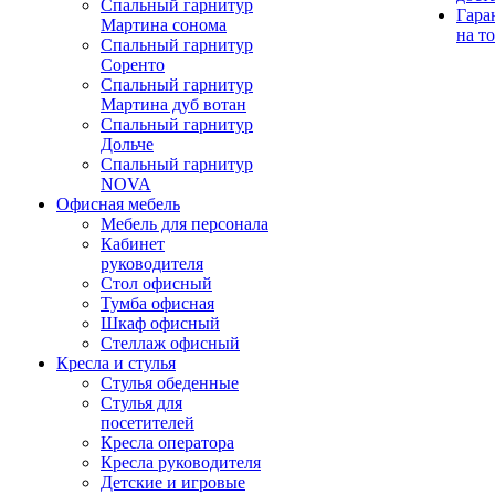
Спальный гарнитур
Гара
Мартина сонома
на т
Спальный гарнитур
Соренто
Спальный гарнитур
Мартина дуб вотан
Спальный гарнитур
Дольче
Спальный гарнитур
NOVA
Офисная мебель
Мебель для персонала
Кабинет
руководителя
Стол офисный
Тумба офисная
Шкаф офисный
Стеллаж офисный
Кресла и стулья
Стулья обеденные
Стулья для
посетителей
Кресла оператора
Кресла руководителя
Детские и игровые