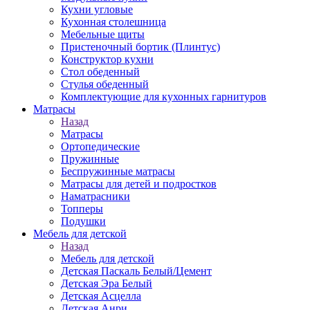
Кухни угловые
Кухонная столешница
Мебельные щиты
Пристеночный бортик (Плинтус)
Конструктор кухни
Стол обеденный
Стулья обеденный
Комплектующие для кухонных гарнитуров
Матраcы
Назад
Матраcы
Ортопедические
Пружинные
Беспружинные матрасы
Матрасы для детей и подростков
Наматрасники
Топперы
Подушки
Мебель для детской
Назад
Мебель для детской
Детская Паскаль Белый/Цемент
Детская Эра Белый
Детская Асцелла
Детская Анри