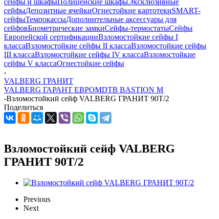
сейфы и шкафы
Полицейские шкафы
Эксклюзивные
сейфы
Депозитные ячейки
Огнестойкие картотеки
SMART-
сейфы
Темпокассы
Дополнительные аксессуары для
сейфов
Биометрические замки
Сейфы-термостаты
Сейфы
Европейской сертификации
Взломостойкие сейфы I
класса
Взломостойкие сейфы II класса
Взломостойкие сейфы
III класса
Взломостойкие сейфы IV класса
Взломостойкие
сейфы V класса
Огнестойкие сейфы
-
VALBERG ГРАНИТ
VALBERG ГАРАНТ ЕВРО
MDTB BASTION M
-
Взломостойкий сейф VALBERG ГРАНИТ 90T/2
Поделиться
Взломостойкий сейф VALBERG
ГРАНИТ 90T/2
Previous
Next