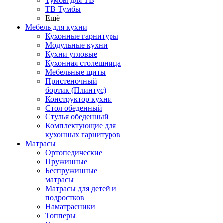
Тумбы для ТВ
ТВ Тумбы
Ещё
Мебель для кухни
Кухонные гарнитуры
Модульные кухни
Кухни угловые
Кухонная столешница
Мебельные щиты
Пристеночный
бортик (Плинтус)
Конструктор кухни
Стол обеденный
Стулья обеденный
Комплектующие для
кухонных гарнитуров
Матраcы
Ортопедические
Пружинные
Беспружинные
матрасы
Матрасы для детей и
подростков
Наматрасники
Топперы