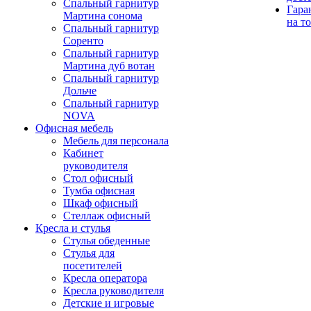
Спальный гарнитур
Гара
Мартина сонома
на т
Спальный гарнитур
Соренто
Спальный гарнитур
Мартина дуб вотан
Спальный гарнитур
Дольче
Спальный гарнитур
NOVA
Офисная мебель
Мебель для персонала
Кабинет
руководителя
Стол офисный
Тумба офисная
Шкаф офисный
Стеллаж офисный
Кресла и стулья
Стулья обеденные
Стулья для
посетителей
Кресла оператора
Кресла руководителя
Детские и игровые