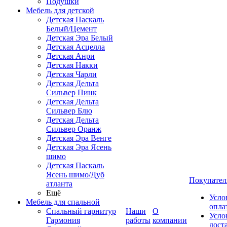
Подушки
Мебель для детской
Детская Паскаль
Белый/Цемент
Детская Эра Белый
Детская Асцелла
Детская Анри
Детская Накки
Детская Чарли
Детская Дельта
Сильвер Пинк
Детская Дельта
Сильвер Блю
Детская Дельта
Сильвер Оранж
Детская Эра Венге
Детская Эра Ясень
шимо
Детская Паскаль
Ясень шимо/Дуб
Покупател
атланта
Ещё
Усло
Мебель для спальной
опла
Спальный гарнитур
Наши
О
Усло
Гармония
работы
компании
дост