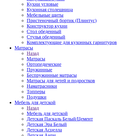
Кухни угловые
Кухонная столешница
Мебельные щиты
Пристеночный бортик (Плинтус)
Конструктор кухни
Стол обеденный
Стулья обеденный
Комплектующие для кухонных гарнитуров
Матраcы
Назад
Матраcы
Ортопедические
Пружинные
Беспружинные матрасы
Матрасы для детей и подростков
Наматрасники
Топперы
Подушки
Мебель для детской
Назад
Мебель для детской
Детская Паскаль Белый/Цемент
Детская Эра Белый
Детская Асцелла
Детская Анри