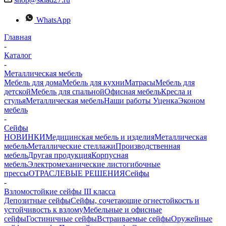
WhatsApp
Главная
-
Каталог
-
Металлическая мебель
Мебель для дома
Мебель для кухни
Матраcы
Мебель для
детской
Мебель для спальной
Офисная мебель
Кресла и
стулья
Металлическая мебель
Наши работы
Уценка
Эконом
мебель
-
Сейфы
НОВИНКИ
Медицинская мебель и изделия
Металлическая
мебель
Металлические стеллажи
Производственная
мебель
Другая продукция
Корпусная
мебель
Электромеханические листогибочные
прессы
ОТРАСЛЕВЫЕ РЕШЕНИЯ
Сейфы
-
Взломостойкие сейфы III класса
Депозитные сейфы
Сейфы, сочетающие огнестойкость и
устойчивость к взлому
Мебельные и офисные
сейфы
Гостиничные сейфы
Встраиваемые сейфы
Оружейные