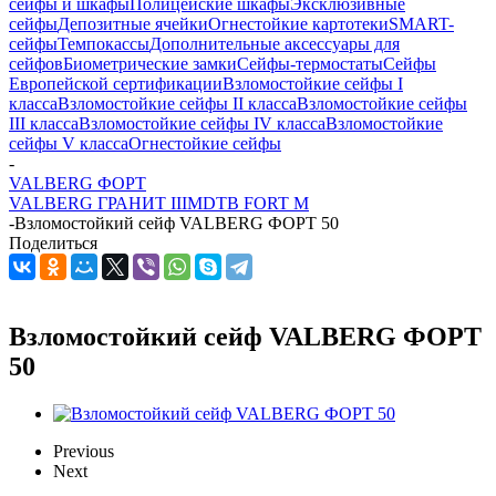
сейфы и шкафы
Полицейские шкафы
Эксклюзивные
сейфы
Депозитные ячейки
Огнестойкие картотеки
SMART-
сейфы
Темпокассы
Дополнительные аксессуары для
сейфов
Биометрические замки
Сейфы-термостаты
Сейфы
Европейской сертификации
Взломостойкие сейфы I
класса
Взломостойкие сейфы II класса
Взломостойкие сейфы
III класса
Взломостойкие сейфы IV класса
Взломостойкие
сейфы V класса
Огнестойкие сейфы
-
VALBERG ФОРТ
VALBERG ГРАНИТ III
MDTB FORT M
-
Взломостойкий сейф VALBERG ФОРТ 50
Поделиться
Взломостойкий сейф VALBERG ФОРТ
50
Previous
Next