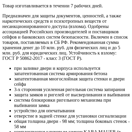
Товар изготавливается в течении 7 рабочих дней.
Предназначен для защиты документов, ценностей, а также
наркотических средств и психотропных веществ от
несанкционированного доступа (взлома). Одобрены
ассоциацией Российских производителей и поставщиков
сейфов и банковских систем безопасности. Включен в список
товаров, поставляемых в СБ РФ. Рекомендованная сумма
хранения денег до 10 млн. руб. для физических лиц и до 5
млн. руб. для юридических лиц. Устойчивость к взлому:
ГОСТ Р 50862-2017 - класс 3 (ГОСТ Р).
при заливке двери и корпуса используется
запатентованная система армирования бетона
запатентованная многослойная защита стенки и двери
сейфа
3-х сторонняя усиленная ригельная система запирания
защита замков и ригелей от высверливания и выбивания
система блокировки ригельного механизма при
выбивании замка
устройство для опечатывания
отверстие в задней стенке для установки сигнализации
общая толщина двери - 98 мм; толщина боковых стенок -
58 мм
комплектуются ключевым замком KABA MAUER (в