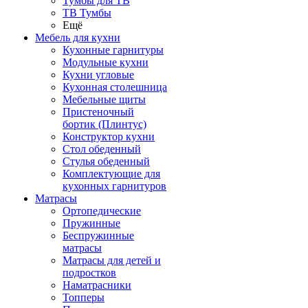
Тумбы для ТВ
ТВ Тумбы
Ещё
Мебель для кухни
Кухонные гарнитуры
Модульные кухни
Кухни угловые
Кухонная столешница
Мебельные щиты
Пристеночный
бортик (Плинтус)
Конструктор кухни
Стол обеденный
Стулья обеденный
Комплектующие для
кухонных гарнитуров
Матраcы
Ортопедические
Пружинные
Беспружинные
матрасы
Матрасы для детей и
подростков
Наматрасники
Топперы