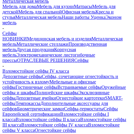
Металлическая мебель
Мебель для дома
Мебель для кухни
Матраcы
Мебель для
детской
Мебель для спальной
Офисная мебель
Кресла и
стулья
Металлическая мебель
Наши работы
Уценка
Эконом
мебель
-
Сейфы
НОВИНКИ
Медицинская мебель и изделия
Металлическая
мебель
Металлические стеллажи
Производственная
мебель
Другая продукция
Корпусная
мебель
Электромеханические листогибочные
прессы
ОТРАСЛЕВЫЕ РЕШЕНИЯ
Сейфы
-
Взломостойкие сейфы IV класса
Депозитные сейфы
Сейфы, сочетающие огнестойкость и
устойчивость к взлому
Мебельные и офисные
сейфы
Гостиничные сейфы
Встраиваемые сейфы
Оружейные
сейфы и шкафы
Полицейские шкафы
Эксклюзивные
сейфы
Депозитные ячейки
Огнестойкие картотеки
SMART-
сейфы
Темпокассы
Дополнительные аксессуары для
сейфов
Биометрические замки
Сейфы-термостаты
Сейфы
Европейской сертификации
Взломостойкие сейфы I
класса
Взломостойкие сейфы II класса
Взломостойкие сейфы
III класса
Взломостойкие сейфы IV класса
Взломостойкие
сейфы V класса
Огнестойкие сейфы