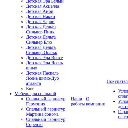
Детская Эра Белый
Детская Асцелла
Детская Анри
Детская Накки
Детская Чарли
Детская Дельта
Сильвер Пинк
Детская Дельта
Сильвер Блю
Детская Дельта
Сильвер Оранж
Детская Эра Венге
Детская Эра Ясень
шимо
Детская Паскаль
Ясень шимо/Дуб
Покупател
атланта
Ещё
Усло
Мебель для спальной
опла
Спальный гарнитур
Наши
О
Усло
Гармония
работы
компании
дост
Спальный гарнитур
Гара
Мартина сонома
на т
Спальный гарнитур
Соренто