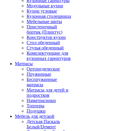
Кухонные гарнитуры
Модульные кухни
Кухни угловые
Кухонная столешница
Мебельные щиты
Пристеночный
бортик (Плинтус)
Конструктор кухни
Стол обеденный
Стулья обеденный
Комплектующие для
кухонных гарнитуров
Матраcы
Ортопедические
Пружинные
Беспружинные
матрасы
Матрасы для детей и
подростков
Наматрасники
Топперы
Подушки
Мебель для детской
Детская Паскаль
Белый/Цемент