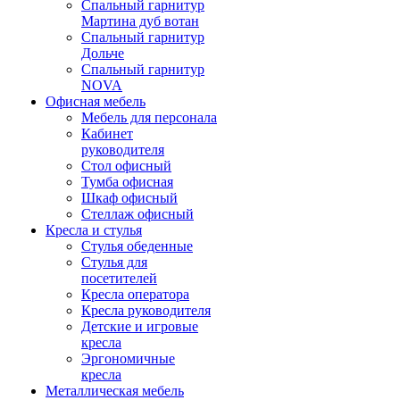
Спальный гарнитур
Мартина дуб вотан
Спальный гарнитур
Дольче
Спальный гарнитур
NOVA
Офисная мебель
Мебель для персонала
Кабинет
руководителя
Стол офисный
Тумба офисная
Шкаф офисный
Стеллаж офисный
Кресла и стулья
Стулья обеденные
Стулья для
посетителей
Кресла оператора
Кресла руководителя
Детские и игровые
кресла
Эргономичные
кресла
Металлическая мебель