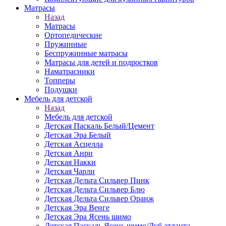
Матраcы
Назад
Матраcы
Ортопедические
Пружинные
Беспружинные матрасы
Матрасы для детей и подростков
Наматрасники
Топперы
Подушки
Мебель для детской
Назад
Мебель для детской
Детская Паскаль Белый/Цемент
Детская Эра Белый
Детская Асцелла
Детская Анри
Детская Накки
Детская Чарли
Детская Дельта Сильвер Пинк
Детская Дельта Сильвер Блю
Детская Дельта Сильвер Оранж
Детская Эра Венге
Детская Эра Ясень шимо
Детская Паскаль Ясень шимо/Дуб атланта