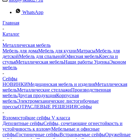
WhatsApp
Главная
-
Каталог
-
Металлическая мебель
Мебель для дома
Мебель для кухни
Матраcы
Мебель для
детской
Мебель для спальной
Офисная мебель
Кресла и
стулья
Металлическая мебель
Наши работы
Уценка
Эконом
мебель
-
Сейфы
НОВИНКИ
Медицинская мебель и изделия
Металлическая
мебель
Металлические стеллажи
Производственная
мебель
Другая продукция
Корпусная
мебель
Электромеханические листогибочные
прессы
ОТРАСЛЕВЫЕ РЕШЕНИЯ
Сейфы
-
Взломостойкие сейфы V класса
Депозитные сейфы
Сейфы, сочетающие огнестойкость и
устойчивость к взлому
Мебельные и офисные
сейфы
Гостиничные сейфы
Встраиваемые сейфы
Оружейные