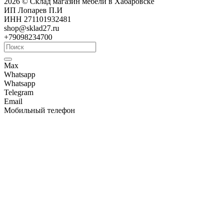
2026 © Склад магазин мебели в Хабаровске
ИП Лопарев П.И
ИНН 271101932481
shop@sklad27.ru
+79098234700
Max
Whatsapp
Whatsapp
Telegram
Email
Мобильный телефон