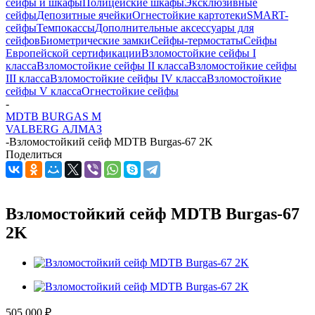
сейфы и шкафы
Полицейские шкафы
Эксклюзивные
сейфы
Депозитные ячейки
Огнестойкие картотеки
SMART-
сейфы
Темпокассы
Дополнительные аксессуары для
сейфов
Биометрические замки
Сейфы-термостаты
Сейфы
Европейской сертификации
Взломостойкие сейфы I
класса
Взломостойкие сейфы II класса
Взломостойкие сейфы
III класса
Взломостойкие сейфы IV класса
Взломостойкие
сейфы V класса
Огнестойкие сейфы
-
MDTB BURGAS M
VALBERG АЛМАЗ
-
Взломостойкий сейф MDTB Burgas-67 2K
Поделиться
Взломостойкий сейф MDTB Burgas-67
2K
505 000
₽