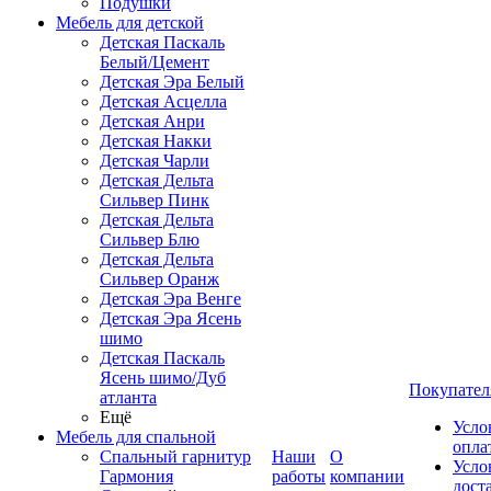
Подушки
Мебель для детской
Детская Паскаль
Белый/Цемент
Детская Эра Белый
Детская Асцелла
Детская Анри
Детская Накки
Детская Чарли
Детская Дельта
Сильвер Пинк
Детская Дельта
Сильвер Блю
Детская Дельта
Сильвер Оранж
Детская Эра Венге
Детская Эра Ясень
шимо
Детская Паскаль
Ясень шимо/Дуб
Покупател
атланта
Ещё
Усло
Мебель для спальной
опла
Спальный гарнитур
Наши
О
Усло
Гармония
работы
компании
дост