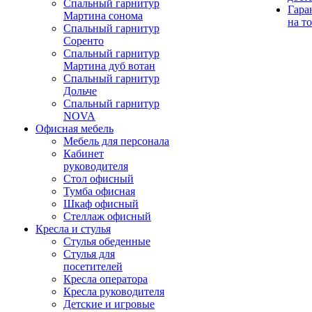
Спальный гарнитур
Гара
Мартина сонома
на т
Спальный гарнитур
Соренто
Спальный гарнитур
Мартина дуб вотан
Спальный гарнитур
Дольче
Спальный гарнитур
NOVA
Офисная мебель
Мебель для персонала
Кабинет
руководителя
Стол офисный
Тумба офисная
Шкаф офисный
Стеллаж офисный
Кресла и стулья
Стулья обеденные
Стулья для
посетителей
Кресла оператора
Кресла руководителя
Детские и игровые