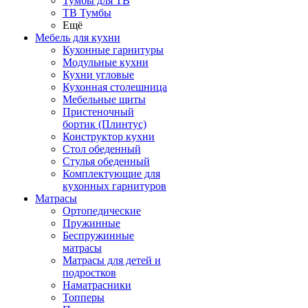
Тумбы для ТВ
ТВ Тумбы
Ещё
Мебель для кухни
Кухонные гарнитуры
Модульные кухни
Кухни угловые
Кухонная столешница
Мебельные щиты
Пристеночный
бортик (Плинтус)
Конструктор кухни
Стол обеденный
Стулья обеденный
Комплектующие для
кухонных гарнитуров
Матраcы
Ортопедические
Пружинные
Беспружинные
матрасы
Матрасы для детей и
подростков
Наматрасники
Топперы