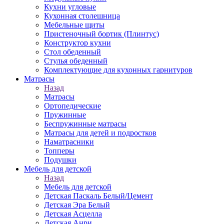
Кухни угловые
Кухонная столешница
Мебельные щиты
Пристеночный бортик (Плинтус)
Конструктор кухни
Стол обеденный
Стулья обеденный
Комплектующие для кухонных гарнитуров
Матраcы
Назад
Матраcы
Ортопедические
Пружинные
Беспружинные матрасы
Матрасы для детей и подростков
Наматрасники
Топперы
Подушки
Мебель для детской
Назад
Мебель для детской
Детская Паскаль Белый/Цемент
Детская Эра Белый
Детская Асцелла
Детская Анри