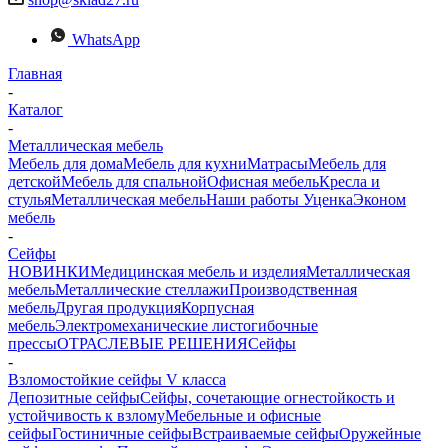
WhatsApp
Главная
-
Каталог
-
Металлическая мебель
Мебель для дома
Мебель для кухни
Матраcы
Мебель для
детской
Мебель для спальной
Офисная мебель
Кресла и
стулья
Металлическая мебель
Наши работы
Уценка
Эконом
мебель
-
Сейфы
НОВИНКИ
Медицинская мебель и изделия
Металлическая
мебель
Металлические стеллажи
Производственная
мебель
Другая продукция
Корпусная
мебель
Электромеханические листогибочные
прессы
ОТРАСЛЕВЫЕ РЕШЕНИЯ
Сейфы
-
Взломостойкие сейфы V класса
Депозитные сейфы
Сейфы, сочетающие огнестойкость и
устойчивость к взлому
Мебельные и офисные
сейфы
Гостиничные сейфы
Встраиваемые сейфы
Оружейные