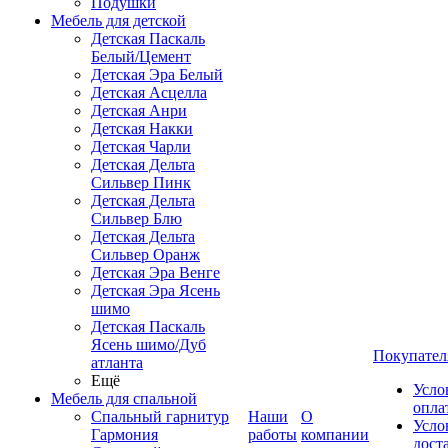
Подушки
Мебель для детской
Детская Паскаль
Белый/Цемент
Детская Эра Белый
Детская Асцелла
Детская Анри
Детская Накки
Детская Чарли
Детская Дельта
Сильвер Пинк
Детская Дельта
Сильвер Блю
Детская Дельта
Сильвер Оранж
Детская Эра Венге
Детская Эра Ясень
шимо
Детская Паскаль
Ясень шимо/Дуб
Покупател
атланта
Ещё
Усло
Мебель для спальной
опла
Спальный гарнитур
Наши
О
Усло
Гармония
работы
компании
дост