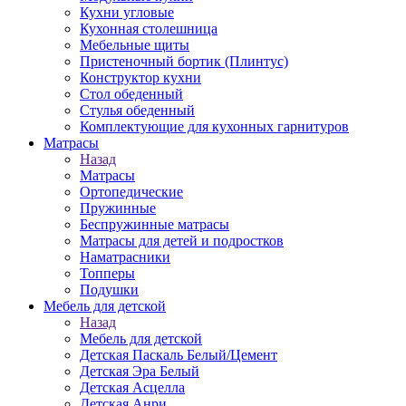
Кухни угловые
Кухонная столешница
Мебельные щиты
Пристеночный бортик (Плинтус)
Конструктор кухни
Стол обеденный
Стулья обеденный
Комплектующие для кухонных гарнитуров
Матраcы
Назад
Матраcы
Ортопедические
Пружинные
Беспружинные матрасы
Матрасы для детей и подростков
Наматрасники
Топперы
Подушки
Мебель для детской
Назад
Мебель для детской
Детская Паскаль Белый/Цемент
Детская Эра Белый
Детская Асцелла
Детская Анри