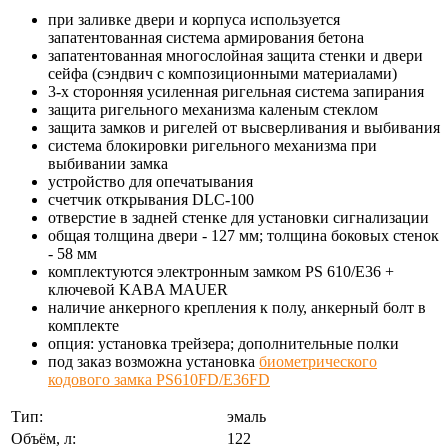
при заливке двери и корпуса используется
запатентованная система армирования бетона
запатентованная многослойная защита стенки и двери
сейфа (сэндвич с композиционными материалами)
3-х сторонняя усиленная ригельная система запирания
защита ригельного механизма каленым стеклом
защита замков и ригелей от высверливания и выбивания
система блокировки ригельного механизма при
выбивании замка
устройство для опечатывания
счетчик открывания DLC-100
отверстие в задней стенке для установки сигнализации
общая толщина двери - 127 мм; толщина боковых стенок
- 58 мм
комплектуются электронным замком PS 610/E36 +
ключевой KABA MAUER
наличие анкерного крепления к полу, анкерный болт в
комплекте
опция: установка трейзера; дополнительные полки
под заказ возможна установка
биометрического
кодового замка PS610FD/E36FD
Тип:
эмаль
Объём, л:
122