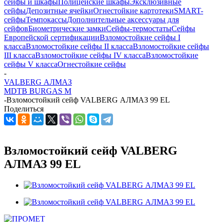
сейфы и шкафы
Полицейские шкафы
Эксклюзивные
сейфы
Депозитные ячейки
Огнестойкие картотеки
SMART-
сейфы
Темпокассы
Дополнительные аксессуары для
сейфов
Биометрические замки
Сейфы-термостаты
Сейфы
Европейской сертификации
Взломостойкие сейфы I
класса
Взломостойкие сейфы II класса
Взломостойкие сейфы
III класса
Взломостойкие сейфы IV класса
Взломостойкие
сейфы V класса
Огнестойкие сейфы
-
VALBERG АЛМАЗ
MDTB BURGAS M
-
Взломостойкий сейф VALBERG АЛМАЗ 99 EL
Поделиться
Взломостойкий сейф VALBERG
АЛМАЗ 99 EL