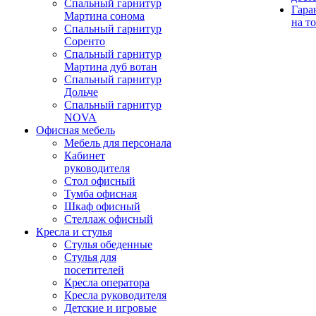
Спальный гарнитур
Гара
Мартина сонома
на т
Спальный гарнитур
Соренто
Спальный гарнитур
Мартина дуб вотан
Спальный гарнитур
Дольче
Спальный гарнитур
NOVA
Офисная мебель
Мебель для персонала
Кабинет
руководителя
Стол офисный
Тумба офисная
Шкаф офисный
Стеллаж офисный
Кресла и стулья
Стулья обеденные
Стулья для
посетителей
Кресла оператора
Кресла руководителя
Детские и игровые