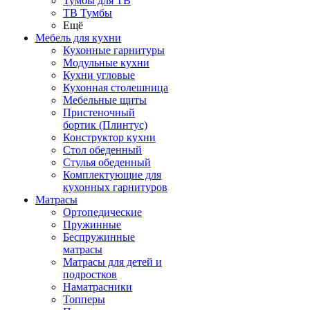
Тумбы для ТВ
ТВ Тумбы
Ещё
Мебель для кухни
Кухонные гарнитуры
Модульные кухни
Кухни угловые
Кухонная столешница
Мебельные щиты
Пристеночный
бортик (Плинтус)
Конструктор кухни
Стол обеденный
Стулья обеденный
Комплектующие для
кухонных гарнитуров
Матраcы
Ортопедические
Пружинные
Беспружинные
матрасы
Матрасы для детей и
подростков
Наматрасники
Топперы