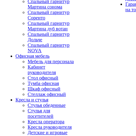
Спальный гарнитур
Гара
Мартина сонома
на т
Спальный гарнитур
Соренто
Спальный гарнитур
Мартина дуб вотан
Спальный гарнитур
Дольче
Спальный гарнитур
NOVA
Офисная мебель
Мебель для персонала
Кабинет
руководителя
Стол офисный
Тумба офисная
Шкаф офисный
Стеллаж офисный
Кресла и стулья
Стулья обеденные
Стулья для
посетителей
Кресла оператора
Кресла руководителя
Детские и игровые