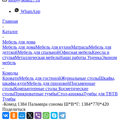
WhatsApp
Главная
-
Каталог
-
Мебель для дома
Мебель для дома
Мебель для кухни
Матраcы
Мебель для
детской
Мебель для спальной
Офисная мебель
Кресла и
стулья
Металлическая мебель
Наши работы
Уценка
Эконом
мебель
-
Комоды
Кровати
Мебель для гостиной
Журнальные столы
Шкафы,
шкафы-купе
Мебель для прихожей
Письменные
столы
Компьютерные столы
Косметические
столы
Прикроватные тумбы
Стол-книжка
Тумбы для ТВ
ТВ
Тумбы
-
Комод 1384 Пальмира сонома Ш*В*Г: 1384*770*420
Поделиться