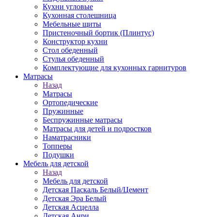
Кухни угловые
Кухонная столешница
Мебельные щиты
Пристеночный бортик (Плинтус)
Конструктор кухни
Стол обеденный
Стулья обеденный
Комплектующие для кухонных гарнитуров
Матраcы
Назад
Матраcы
Ортопедические
Пружинные
Беспружинные матрасы
Матрасы для детей и подростков
Наматрасники
Топперы
Подушки
Мебель для детской
Назад
Мебель для детской
Детская Паскаль Белый/Цемент
Детская Эра Белый
Детская Асцелла
Детская Анри