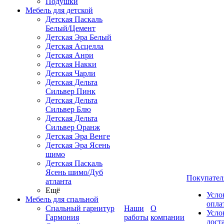
Подушки
Мебель для детской
Детская Паскаль
Белый/Цемент
Детская Эра Белый
Детская Асцелла
Детская Анри
Детская Накки
Детская Чарли
Детская Дельта
Сильвер Пинк
Детская Дельта
Сильвер Блю
Детская Дельта
Сильвер Оранж
Детская Эра Венге
Детская Эра Ясень
шимо
Детская Паскаль
Ясень шимо/Дуб
Покупател
атланта
Ещё
Усло
Мебель для спальной
опла
Спальный гарнитур
Наши
О
Усло
Гармония
работы
компании
дост