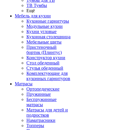
Тумбы для ТВ
ТВ Тумбы
Ещё
Мебель для кухни
Кухонные гарнитуры
Модульные кухни
Кухни угловые
Кухонная столешница
Мебельные щиты
Пристеночный
бортик (Плинтус)
Конструктор кухни
Стол обеденный
Стулья обеденный
Комплектующие для
кухонных гарнитуров
Матраcы
Ортопедические
Пружинные
Беспружинные
матрасы
Матрасы для детей и
подростков
Наматрасники
Топперы