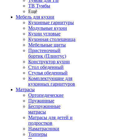
Тумбы для ТВ
ТВ Тумбы
Ещё
Мебель для кухни
Кухонные гарнитуры
Модульные кухни
Кухни угловые
Кухонная столешница
Мебельные щиты
Пристеночный
бортик (Плинтус)
Конструктор кухни
Стол обеденный
Стулья обеденный
Комплектующие для
кухонных гарнитуров
Матраcы
Ортопедические
Пружинные
Беспружинные
матрасы
Матрасы для детей и
подростков
Наматрасники
Топперы