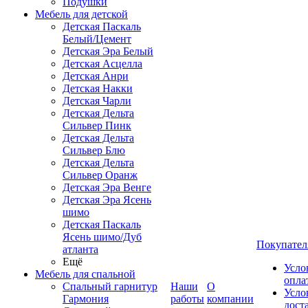
Подушки
Мебель для детской
Детская Паскаль
Белый/Цемент
Детская Эра Белый
Детская Асцелла
Детская Анри
Детская Накки
Детская Чарли
Детская Дельта
Сильвер Пинк
Детская Дельта
Сильвер Блю
Детская Дельта
Сильвер Оранж
Детская Эра Венге
Детская Эра Ясень
шимо
Детская Паскаль
Ясень шимо/Дуб
Покупател
атланта
Ещё
Усло
Мебель для спальной
опла
Спальный гарнитур
Наши
О
Усло
Гармония
работы
компании
дост