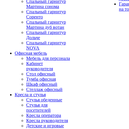
Спальный гарнитур
Гара
Мартина сонома
на т
Спальный гарнитур
Соренто
Спальный гарнитур
Мартина дуб вотан
Спальный гарнитур
Дольче
Спальный гарнитур
NOVA
Офисная мебель
Мебель для персонала
Кабинет
руководителя
Стол офисный
Тумба офисная
Шкаф офисный
Стеллаж офисный
Кресла и стулья
Стулья обеденные
Стулья для
посетителей
Кресла оператора
Кресла руководителя
Детские и игровые