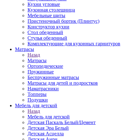
Кухни угловые
Кухонная столешница
Мебельные щиты
Пристеночный бортик (Плинтус)
Конструктор кухни
Стол обеденный
Стулья обеденный
Комплектующие для кухонных гарнитуров
Матраcы
Назад
Матраcы
Ортопедические
Пружинные
Беспружинные матрасы
Матрасы для детей и подростков
Наматрасники
Топперы
Подушки
Мебель для детской
Назад
Мебель для детской
Детская Паскаль Белый/Цемент
Детская Эра Белый
Детская Асцелла
Детская Анри