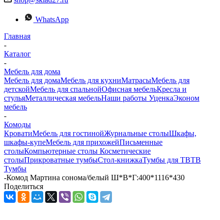
WhatsApp
Главная
-
Каталог
-
Мебель для дома
Мебель для дома
Мебель для кухни
Матраcы
Мебель для
детской
Мебель для спальной
Офисная мебель
Кресла и
стулья
Металлическая мебель
Наши работы
Уценка
Эконом
мебель
-
Комоды
Кровати
Мебель для гостиной
Журнальные столы
Шкафы,
шкафы-купе
Мебель для прихожей
Письменные
столы
Компьютерные столы
Косметические
столы
Прикроватные тумбы
Стол-книжка
Тумбы для ТВ
ТВ
Тумбы
-
Комод Мартина сонома/белый Ш*В*Г:400*1116*430
Поделиться