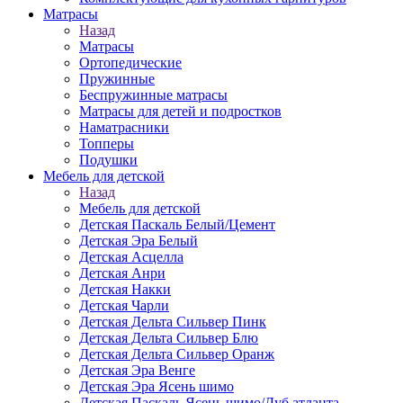
Матраcы
Назад
Матраcы
Ортопедические
Пружинные
Беспружинные матрасы
Матрасы для детей и подростков
Наматрасники
Топперы
Подушки
Мебель для детской
Назад
Мебель для детской
Детская Паскаль Белый/Цемент
Детская Эра Белый
Детская Асцелла
Детская Анри
Детская Накки
Детская Чарли
Детская Дельта Сильвер Пинк
Детская Дельта Сильвер Блю
Детская Дельта Сильвер Оранж
Детская Эра Венге
Детская Эра Ясень шимо
Детская Паскаль Ясень шимо/Дуб атланта