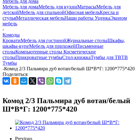
Мебель для дома
Мебель для дома
Мебель для кухни
Матраcы
Мебель для
детской
Мебель для спальной
Офисная мебель
Кресла и
стулья
Металлическая мебель
Наши работы
Уценка
Эконом
мебель
-
Комоды
Кровати
Мебель для гостиной
Журнальные столы
Шкафы,
шкафы-купе
Мебель для прихожей
Письменные
столы
Компьютерные столы
Косметические
столы
Прикроватные тумбы
Стол-книжка
Тумбы для ТВ
ТВ
Тумбы
-
Комод 2/3 Пальмира дуб вотан/белый Ш*В*Г: 1200*775*420
Поделиться
Комод 2/3 Пальмира дуб вотан/белый
Ш*В*Г: 1200*775*420
Previous