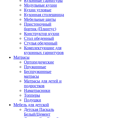
Кухонные гарнитуры
Модульные кухни
Кухни угловые
Кухонная столешница
Мебельные щиты
Пристеночный
бортик (Плинтус)
Конструктор кухни
Стол обеденный
Стулья обеденный
Комплектующие для
кухонных гарнитуров
Матраcы
Ортопедические
Пружинные
Беспружинные
матрасы
Матрасы для детей и
подростков
Наматрасники
Топперы
Подушки
Мебель для детской
Детская Паскаль
Белый/Цемент