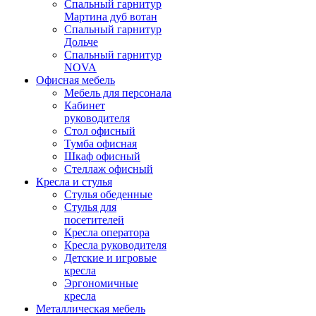
Спальный гарнитур
Мартина дуб вотан
Спальный гарнитур
Дольче
Спальный гарнитур
NOVA
Офисная мебель
Мебель для персонала
Кабинет
руководителя
Стол офисный
Тумба офисная
Шкаф офисный
Стеллаж офисный
Кресла и стулья
Стулья обеденные
Стулья для
посетителей
Кресла оператора
Кресла руководителя
Детские и игровые
кресла
Эргономичные
кресла
Металлическая мебель