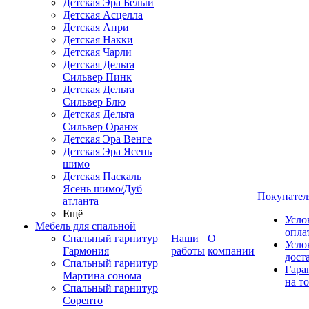
Детская Эра Белый
Детская Асцелла
Детская Анри
Детская Накки
Детская Чарли
Детская Дельта
Сильвер Пинк
Детская Дельта
Сильвер Блю
Детская Дельта
Сильвер Оранж
Детская Эра Венге
Детская Эра Ясень
шимо
Детская Паскаль
Ясень шимо/Дуб
Покупател
атланта
Ещё
Усло
Мебель для спальной
опла
Спальный гарнитур
Наши
О
Усло
Гармония
работы
компании
дост
Спальный гарнитур
Гара
Мартина сонома
на т
Спальный гарнитур
Соренто