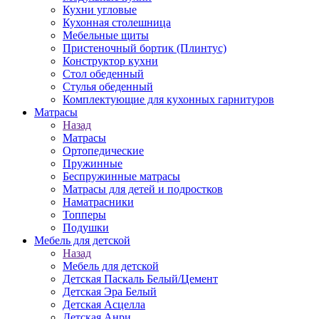
Кухни угловые
Кухонная столешница
Мебельные щиты
Пристеночный бортик (Плинтус)
Конструктор кухни
Стол обеденный
Стулья обеденный
Комплектующие для кухонных гарнитуров
Матраcы
Назад
Матраcы
Ортопедические
Пружинные
Беспружинные матрасы
Матрасы для детей и подростков
Наматрасники
Топперы
Подушки
Мебель для детской
Назад
Мебель для детской
Детская Паскаль Белый/Цемент
Детская Эра Белый
Детская Асцелла
Детская Анри