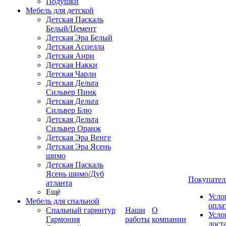
Подушки
Мебель для детской
Детская Паскаль
Белый/Цемент
Детская Эра Белый
Детская Асцелла
Детская Анри
Детская Накки
Детская Чарли
Детская Дельта
Сильвер Пинк
Детская Дельта
Сильвер Блю
Детская Дельта
Сильвер Оранж
Детская Эра Венге
Детская Эра Ясень
шимо
Детская Паскаль
Ясень шимо/Дуб
Покупател
атланта
Ещё
Усло
Мебель для спальной
опла
Спальный гарнитур
Наши
О
Усло
Гармония
работы
компании
дост