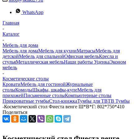
WhatsApp
Главная
-
Каталог
-
Мебель для дома
Мебель для дома
Мебель для кухни
Матраcы
Мебель для
детской
Мебель для спальной
Офисная мебель
Кресла и
стулья
Металлическая мебель
Наши работы
Уценка
Эконом
мебель
-
Косметические столы
Кровати
Мебель для гостиной
Журнальные
столы
Комоды
Шкафы, шкафы-купе
Мебель для
прихожей
Письменные столы
Компьютерные столы
Прикроватные тумбы
Стол-книжка
Тумбы для ТВ
ТВ Тумбы
-
Косметический стол Фиеста венге Ш*В*Г: 802*750*410
Поделиться
Косметический стол Фиеста венге