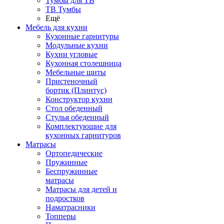
Тумбы для ТВ
ТВ Тумбы
Ещё
Мебель для кухни
Кухонные гарнитуры
Модульные кухни
Кухни угловые
Кухонная столешница
Мебельные щиты
Пристеночный
бортик (Плинтус)
Конструктор кухни
Стол обеденный
Стулья обеденный
Комплектующие для
кухонных гарнитуров
Матраcы
Ортопедические
Пружинные
Беспружинные
матрасы
Матрасы для детей и
подростков
Наматрасники
Топперы