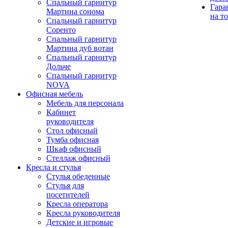
Спальный гарнитур
Гара
Мартина сонома
на т
Спальный гарнитур
Соренто
Спальный гарнитур
Мартина дуб вотан
Спальный гарнитур
Дольче
Спальный гарнитур
NOVA
Офисная мебель
Мебель для персонала
Кабинет
руководителя
Стол офисный
Тумба офисная
Шкаф офисный
Стеллаж офисный
Кресла и стулья
Стулья обеденные
Стулья для
посетителей
Кресла оператора
Кресла руководителя
Детские и игровые