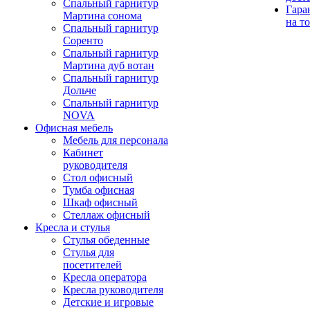
Спальный гарнитур
Гара
Мартина сонома
на т
Спальный гарнитур
Соренто
Спальный гарнитур
Мартина дуб вотан
Спальный гарнитур
Дольче
Спальный гарнитур
NOVA
Офисная мебель
Мебель для персонала
Кабинет
руководителя
Стол офисный
Тумба офисная
Шкаф офисный
Стеллаж офисный
Кресла и стулья
Стулья обеденные
Стулья для
посетителей
Кресла оператора
Кресла руководителя
Детские и игровые