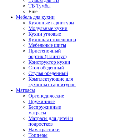
Тумбы для ТВ
ТВ Тумбы
Ещё
Мебель для кухни
Кухонные гарнитуры
Модульные кухни
Кухни угловые
Кухонная столешница
Мебельные щиты
Пристеночный
бортик (Плинтус)
Конструктор кухни
Стол обеденный
Стулья обеденный
Комплектующие для
кухонных гарнитуров
Матраcы
Ортопедические
Пружинные
Беспружинные
матрасы
Матрасы для детей и
подростков
Наматрасники
Топперы