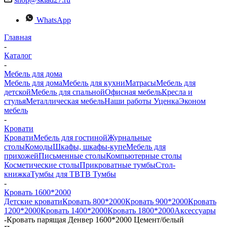
WhatsApp
Главная
-
Каталог
-
Мебель для дома
Мебель для дома
Мебель для кухни
Матраcы
Мебель для
детской
Мебель для спальной
Офисная мебель
Кресла и
стулья
Металлическая мебель
Наши работы
Уценка
Эконом
мебель
-
Кровати
Кровати
Мебель для гостиной
Журнальные
столы
Комоды
Шкафы, шкафы-купе
Мебель для
прихожей
Письменные столы
Компьютерные столы
Косметические столы
Прикроватные тумбы
Стол-
книжка
Тумбы для ТВ
ТВ Тумбы
-
Кровать 1600*2000
Детские кровати
Кровать 800*2000
Кровать 900*2000
Кровать
1200*2000
Кровать 1400*2000
Кровать 1800*2000
Аксессуары
-
Кровать парящая Денвер 1600*2000 Цемент/белый