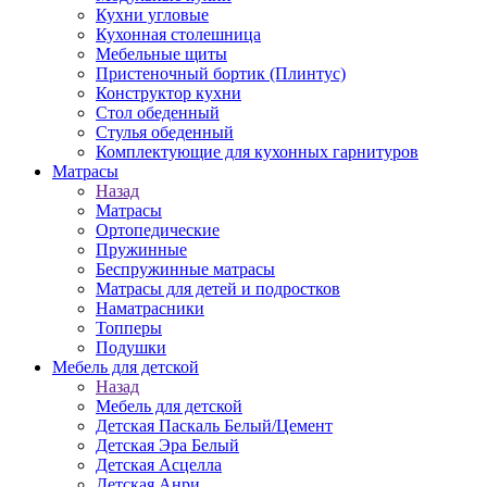
Кухни угловые
Кухонная столешница
Мебельные щиты
Пристеночный бортик (Плинтус)
Конструктор кухни
Стол обеденный
Стулья обеденный
Комплектующие для кухонных гарнитуров
Матраcы
Назад
Матраcы
Ортопедические
Пружинные
Беспружинные матрасы
Матрасы для детей и подростков
Наматрасники
Топперы
Подушки
Мебель для детской
Назад
Мебель для детской
Детская Паскаль Белый/Цемент
Детская Эра Белый
Детская Асцелла
Детская Анри