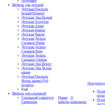
Подушки
Мебель для детской
Детская Паскаль
Белый/Цемент
Детская Эра Белый
Детская Асцелла
Детская Анри
Детская Накки
Детская Чарли
Детская Дельта
Сильвер Пинк
Детская Дельта
Сильвер Блю
Детская Дельта
Сильвер Оранж
Детская Эра Венге
Детская Эра Ясень
шимо
Детская Паскаль
Ясень шимо/Дуб
Покупател
атланта
Ещё
Усло
Мебель для спальной
опла
Спальный гарнитур
Наши
О
Усло
Гармония
работы
компании
дост