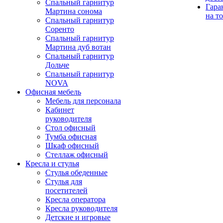
Спальный гарнитур
Гара
Мартина сонома
на т
Спальный гарнитур
Соренто
Спальный гарнитур
Мартина дуб вотан
Спальный гарнитур
Дольче
Спальный гарнитур
NOVA
Офисная мебель
Мебель для персонала
Кабинет
руководителя
Стол офисный
Тумба офисная
Шкаф офисный
Стеллаж офисный
Кресла и стулья
Стулья обеденные
Стулья для
посетителей
Кресла оператора
Кресла руководителя
Детские и игровые