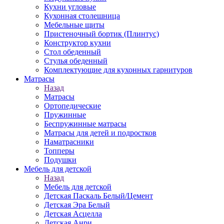
Кухни угловые
Кухонная столешница
Мебельные щиты
Пристеночный бортик (Плинтус)
Конструктор кухни
Стол обеденный
Стулья обеденный
Комплектующие для кухонных гарнитуров
Матраcы
Назад
Матраcы
Ортопедические
Пружинные
Беспружинные матрасы
Матрасы для детей и подростков
Наматрасники
Топперы
Подушки
Мебель для детской
Назад
Мебель для детской
Детская Паскаль Белый/Цемент
Детская Эра Белый
Детская Асцелла
Детская Анри