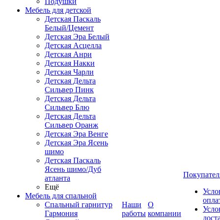
Подушки
Мебель для детской
Детская Паскаль
Белый/Цемент
Детская Эра Белый
Детская Асцелла
Детская Анри
Детская Накки
Детская Чарли
Детская Дельта
Сильвер Пинк
Детская Дельта
Сильвер Блю
Детская Дельта
Сильвер Оранж
Детская Эра Венге
Детская Эра Ясень
шимо
Детская Паскаль
Ясень шимо/Дуб
Покупател
атланта
Ещё
Усло
Мебель для спальной
опла
Спальный гарнитур
Наши
О
Усло
Гармония
работы
компании
дост