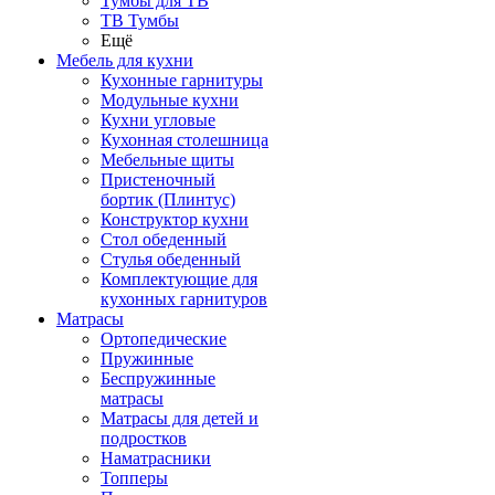
Тумбы для ТВ
ТВ Тумбы
Ещё
Мебель для кухни
Кухонные гарнитуры
Модульные кухни
Кухни угловые
Кухонная столешница
Мебельные щиты
Пристеночный
бортик (Плинтус)
Конструктор кухни
Стол обеденный
Стулья обеденный
Комплектующие для
кухонных гарнитуров
Матраcы
Ортопедические
Пружинные
Беспружинные
матрасы
Матрасы для детей и
подростков
Наматрасники
Топперы