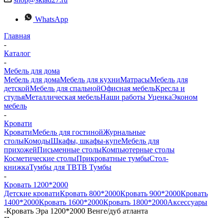
WhatsApp
Главная
-
Каталог
-
Мебель для дома
Мебель для дома
Мебель для кухни
Матраcы
Мебель для
детской
Мебель для спальной
Офисная мебель
Кресла и
стулья
Металлическая мебель
Наши работы
Уценка
Эконом
мебель
-
Кровати
Кровати
Мебель для гостиной
Журнальные
столы
Комоды
Шкафы, шкафы-купе
Мебель для
прихожей
Письменные столы
Компьютерные столы
Косметические столы
Прикроватные тумбы
Стол-
книжка
Тумбы для ТВ
ТВ Тумбы
-
Кровать 1200*2000
Детские кровати
Кровать 800*2000
Кровать 900*2000
Кровать
1400*2000
Кровать 1600*2000
Кровать 1800*2000
Аксессуары
-
Кровать Эра 1200*2000 Венге/дуб атланта