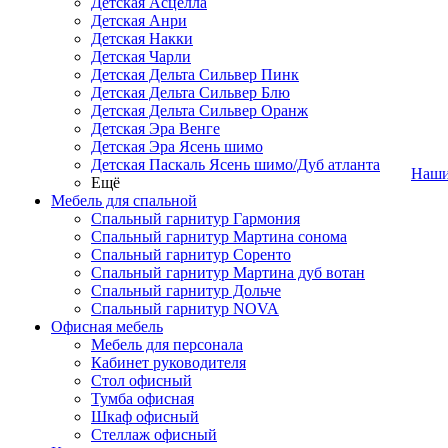
Детская Асцелла
Детская Анри
Детская Накки
Детская Чарли
Детская Дельта Сильвер Пинк
Детская Дельта Сильвер Блю
Детская Дельта Сильвер Оранж
Детская Эра Венге
Детская Эра Ясень шимо
Детская Паскаль Ясень шимо/Дуб атланта
Наши
Ещё
Мебель для спальной
Спальный гарнитур Гармония
Спальный гарнитур Мартина сонома
Спальный гарнитур Соренто
Спальный гарнитур Мартина дуб вотан
Спальный гарнитур Дольче
Спальный гарнитур NOVA
Офисная мебель
Мебель для персонала
Кабинет руководителя
Стол офисный
Тумба офисная
Шкаф офисный
Стеллаж офисный