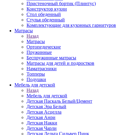
Пристеночный бортик (Плинтус)
Конструктор кухни
Стол обеденный
Стулья обеденный
Комплектующие для кухонных гарнитуров
Матраcы
Назад
Матраcы
Ортопедические
Пружинные
Беспружинные матрасы
Матрасы для детей и подростков
Наматрасники
Топперы
Подушки
Мебель для детской
Назад
Мебель для детской
Детская Паскаль Белый/Цемент
Детская Эра Белый
Детская Асцелла
Детская Анри
Детская Накки
Детская Чарли
Детская Дельта Сильвер Пинк