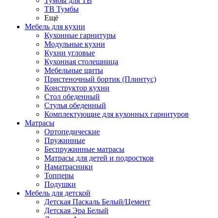
Тумбы для ТВ
ТВ Тумбы
Ещё
Мебель для кухни
Кухонные гарнитуры
Модульные кухни
Кухни угловые
Кухонная столешница
Мебельные щиты
Пристеночный бортик (Плинтус)
Конструктор кухни
Стол обеденный
Стулья обеденный
Комплектующие для кухонных гарнитуров
Матраcы
Ортопедические
Пружинные
Беспружинные матрасы
Матрасы для детей и подростков
Наматрасники
Топперы
Подушки
Мебель для детской
Детская Паскаль Белый/Цемент
Детская Эра Белый