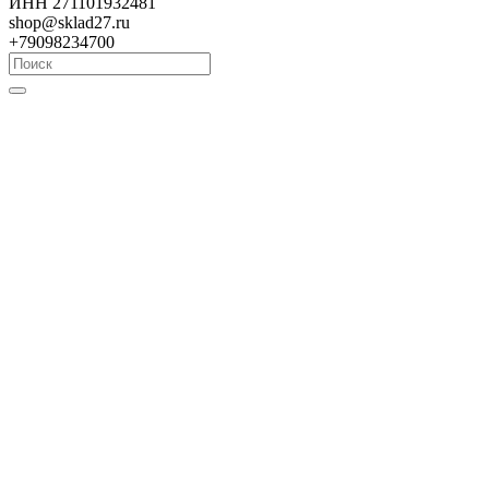
ИНН 271101932481
shop@sklad27.ru
+79098234700