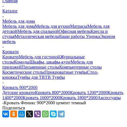
Главная
-
Каталог
-
Мебель для дома
Мебель для дома
Мебель для кухни
Матраcы
Мебель для
детской
Мебель для спальной
Офисная мебель
Кресла и
стулья
Металлическая мебель
Наши работы
Уценка
Эконом
мебель
-
Кровати
Кровати
Мебель для гостиной
Журнальные
столы
Комоды
Шкафы, шкафы-купе
Мебель для
прихожей
Письменные столы
Компьютерные столы
Косметические столы
Прикроватные тумбы
Стол-
книжка
Тумбы для ТВ
ТВ Тумбы
-
Кровать 900*2000
Детские кровати
Кровать 800*2000
Кровать 1200*2000
Кровать
1400*2000
Кровать 1600*2000
Кровать 1800*2000
Аксессуары
-
Кровать Феникс 900*2000 цемент темный
Поделиться