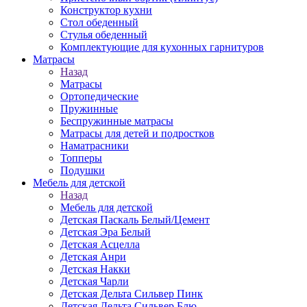
Конструктор кухни
Стол обеденный
Стулья обеденный
Комплектующие для кухонных гарнитуров
Матраcы
Назад
Матраcы
Ортопедические
Пружинные
Беспружинные матрасы
Матрасы для детей и подростков
Наматрасники
Топперы
Подушки
Мебель для детской
Назад
Мебель для детской
Детская Паскаль Белый/Цемент
Детская Эра Белый
Детская Асцелла
Детская Анри
Детская Накки
Детская Чарли
Детская Дельта Сильвер Пинк
Детская Дельта Сильвер Блю