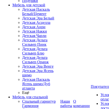
Подушки
Мебель для детской
Детская Паскаль
Белый/Цемент
Детская Эра Белый
Детская Асцелла
Детская Анри
Детская Накки
Детская Чарли
Детская Дельта
Сильвер Пинк
Детская Дельта
Сильвер Блю
Детская Дельта
Сильвер Оранж
Детская Эра Венге
Детская Эра Ясень
шимо
Детская Паскаль
Ясень шимо/Дуб
Покупател
атланта
Ещё
Усло
Мебель для спальной
опла
Спальный гарнитур
Наши
О
Усло
Гармония
работы
компании
дост