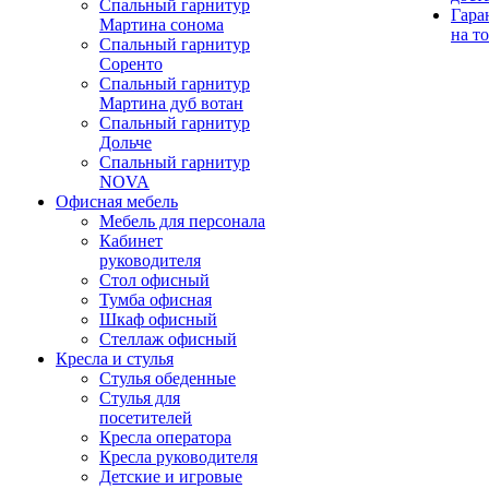
Спальный гарнитур
Гара
Мартина сонома
на т
Спальный гарнитур
Соренто
Спальный гарнитур
Мартина дуб вотан
Спальный гарнитур
Дольче
Спальный гарнитур
NOVA
Офисная мебель
Мебель для персонала
Кабинет
руководителя
Стол офисный
Тумба офисная
Шкаф офисный
Стеллаж офисный
Кресла и стулья
Стулья обеденные
Стулья для
посетителей
Кресла оператора
Кресла руководителя
Детские и игровые