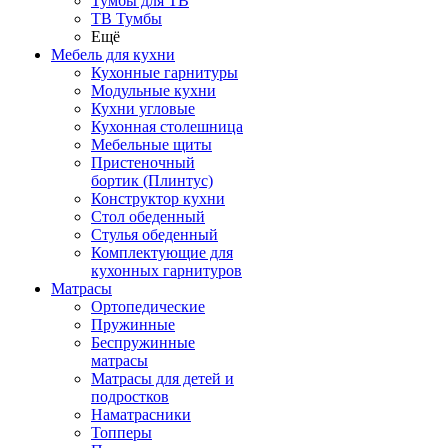
Тумбы для ТВ
ТВ Тумбы
Ещё
Мебель для кухни
Кухонные гарнитуры
Модульные кухни
Кухни угловые
Кухонная столешница
Мебельные щиты
Пристеночный
бортик (Плинтус)
Конструктор кухни
Стол обеденный
Стулья обеденный
Комплектующие для
кухонных гарнитуров
Матраcы
Ортопедические
Пружинные
Беспружинные
матрасы
Матрасы для детей и
подростков
Наматрасники
Топперы