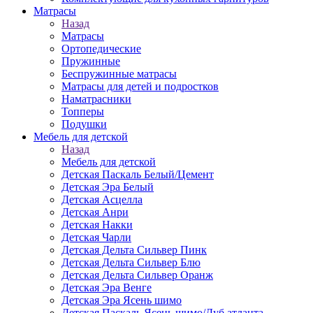
Матраcы
Назад
Матраcы
Ортопедические
Пружинные
Беспружинные матрасы
Матрасы для детей и подростков
Наматрасники
Топперы
Подушки
Мебель для детской
Назад
Мебель для детской
Детская Паскаль Белый/Цемент
Детская Эра Белый
Детская Асцелла
Детская Анри
Детская Накки
Детская Чарли
Детская Дельта Сильвер Пинк
Детская Дельта Сильвер Блю
Детская Дельта Сильвер Оранж
Детская Эра Венге
Детская Эра Ясень шимо
Детская Паскаль Ясень шимо/Дуб атланта