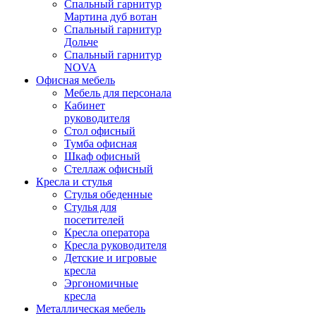
Спальный гарнитур
Мартина дуб вотан
Спальный гарнитур
Дольче
Спальный гарнитур
NOVA
Офисная мебель
Мебель для персонала
Кабинет
руководителя
Стол офисный
Тумба офисная
Шкаф офисный
Стеллаж офисный
Кресла и стулья
Стулья обеденные
Стулья для
посетителей
Кресла оператора
Кресла руководителя
Детские и игровые
кресла
Эргономичные
кресла
Металлическая мебель