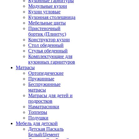
Кухонные гарнитуры
Модульные кухни
Кухни угловые
Кухонная столешница
Мебельные щиты
Пристеночный
бортик (Плинтус)
Конструктор кухни
Стол обеденный
Стулья обеденный
Комплектующие для
кухонных гарнитуров
Матраcы
Ортопедические
Пружинные
Беспружинные
матрасы
Матрасы для детей и
подростков
Наматрасники
Топперы
Подушки
Мебель для детской
Детская Паскаль
Белый/Цемент