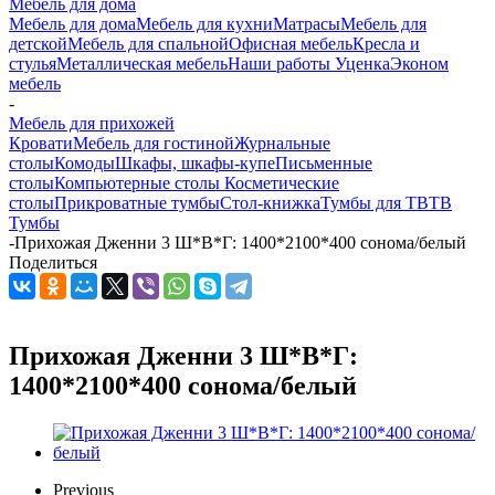
Мебель для дома
Мебель для дома
Мебель для кухни
Матраcы
Мебель для
детской
Мебель для спальной
Офисная мебель
Кресла и
стулья
Металлическая мебель
Наши работы
Уценка
Эконом
мебель
-
Мебель для прихожей
Кровати
Мебель для гостиной
Журнальные
столы
Комоды
Шкафы, шкафы-купе
Письменные
столы
Компьютерные столы
Косметические
столы
Прикроватные тумбы
Стол-книжка
Тумбы для ТВ
ТВ
Тумбы
-
Прихожая Дженни 3 Ш*В*Г: 1400*2100*400 сонома/белый
Поделиться
Прихожая Дженни 3 Ш*В*Г:
1400*2100*400 сонома/белый
Previous