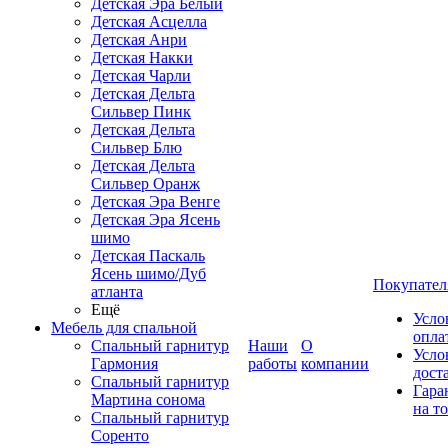
Детская Эра Белый
Детская Асцелла
Детская Анри
Детская Накки
Детская Чарли
Детская Дельта
Сильвер Пинк
Детская Дельта
Сильвер Блю
Детская Дельта
Сильвер Оранж
Детская Эра Венге
Детская Эра Ясень
шимо
Детская Паскаль
Ясень шимо/Дуб
Покупател
атланта
Ещё
Усло
Мебель для спальной
опла
Спальный гарнитур
Наши
О
Усло
Гармония
работы
компании
дост
Спальный гарнитур
Гара
Мартина сонома
на т
Спальный гарнитур
Соренто