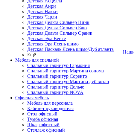
Детская Асцелла
Детская Анри
Детская Накки
Детская Чарли
Детская Дельта Сильвер Пинк
Детская Дельта Сильвер Блю
Детская Дельта Сильвер Оранж
Детская Эра Венге
Детская Эра Ясень шимо
Детская Паскаль Ясень шимо/Дуб атланта
Наши
Ещё
Мебель для спальной
Спальный гарнитур Гармония
Спальный гарнитур Мартина сонома
Спальный гарнитур Соренто
Спальный гарнитур Мартина дуб вотан
Спальный гарнитур Дольче
Спальный гарнитур NOVA
Офисная мебель
Мебель для персонала
Кабинет руководителя
Стол офисный
Тумба офисная
Шкаф офисный
Стеллаж офисный