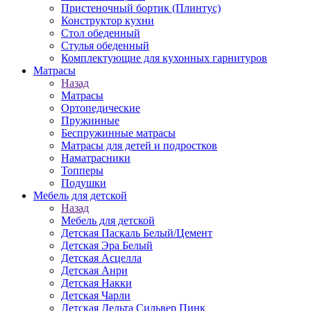
Пристеночный бортик (Плинтус)
Конструктор кухни
Стол обеденный
Стулья обеденный
Комплектующие для кухонных гарнитуров
Матраcы
Назад
Матраcы
Ортопедические
Пружинные
Беспружинные матрасы
Матрасы для детей и подростков
Наматрасники
Топперы
Подушки
Мебель для детской
Назад
Мебель для детской
Детская Паскаль Белый/Цемент
Детская Эра Белый
Детская Асцелла
Детская Анри
Детская Накки
Детская Чарли
Детская Дельта Сильвер Пинк