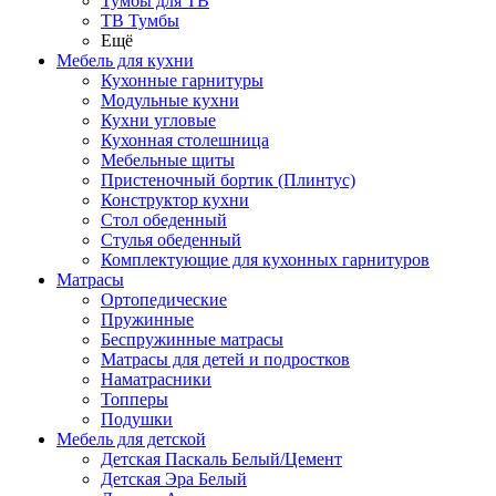
Тумбы для ТВ
ТВ Тумбы
Ещё
Мебель для кухни
Кухонные гарнитуры
Модульные кухни
Кухни угловые
Кухонная столешница
Мебельные щиты
Пристеночный бортик (Плинтус)
Конструктор кухни
Стол обеденный
Стулья обеденный
Комплектующие для кухонных гарнитуров
Матраcы
Ортопедические
Пружинные
Беспружинные матрасы
Матрасы для детей и подростков
Наматрасники
Топперы
Подушки
Мебель для детской
Детская Паскаль Белый/Цемент
Детская Эра Белый