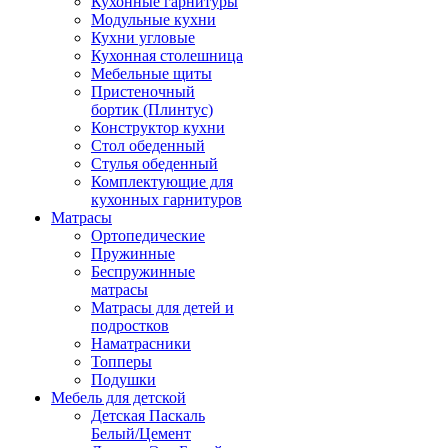
Кухонные гарнитуры
Модульные кухни
Кухни угловые
Кухонная столешница
Мебельные щиты
Пристеночный
бортик (Плинтус)
Конструктор кухни
Стол обеденный
Стулья обеденный
Комплектующие для
кухонных гарнитуров
Матраcы
Ортопедические
Пружинные
Беспружинные
матрасы
Матрасы для детей и
подростков
Наматрасники
Топперы
Подушки
Мебель для детской
Детская Паскаль
Белый/Цемент