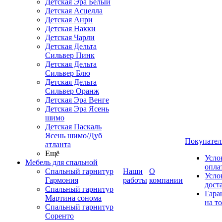
Детская Эра Белый
Детская Асцелла
Детская Анри
Детская Накки
Детская Чарли
Детская Дельта
Сильвер Пинк
Детская Дельта
Сильвер Блю
Детская Дельта
Сильвер Оранж
Детская Эра Венге
Детская Эра Ясень
шимо
Детская Паскаль
Ясень шимо/Дуб
Покупател
атланта
Ещё
Усло
Мебель для спальной
опла
Спальный гарнитур
Наши
О
Усло
Гармония
работы
компании
дост
Спальный гарнитур
Гара
Мартина сонома
на т
Спальный гарнитур
Соренто