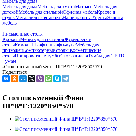
Мебель для дома
Мебель для дома
Мебель для кухни
Матраcы
Мебель для
детской
Мебель для спальной
Офисная мебель
Кресла и
стулья
Металлическая мебель
Наши работы
Уценка
Эконом
мебель
-
Письменные столы
Кровати
Мебель для гостиной
Журнальные
столы
Комоды
Шкафы, шкафы-купе
Мебель для
прихожей
Компьютерные столы
Косметические
столы
Прикроватные тумбы
Стол-книжка
Тумбы для ТВ
ТВ
Тумбы
-
Стол письменный Фина Ш*В*Г:1220*850*570
Поделиться
Стол письменный Фина
Ш*В*Г:1220*850*570