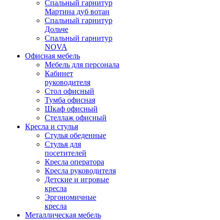
Спальный гарнитур
Мартина дуб вотан
Спальный гарнитур
Дольче
Спальный гарнитур
NOVA
Офисная мебель
Мебель для персонала
Кабинет
руководителя
Стол офисный
Тумба офисная
Шкаф офисный
Стеллаж офисный
Кресла и стулья
Стулья обеденные
Стулья для
посетителей
Кресла оператора
Кресла руководителя
Детские и игровые
кресла
Эргономичные
кресла
Металлическая мебель