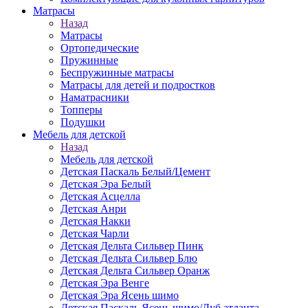
Матраcы
Назад
Матраcы
Ортопедические
Пружинные
Беспружинные матрасы
Матрасы для детей и подростков
Наматрасники
Топперы
Подушки
Мебель для детской
Назад
Мебель для детской
Детская Паскаль Белый/Цемент
Детская Эра Белый
Детская Асцелла
Детская Анри
Детская Накки
Детская Чарли
Детская Дельта Сильвер Пинк
Детская Дельта Сильвер Блю
Детская Дельта Сильвер Оранж
Детская Эра Венге
Детская Эра Ясень шимо
Детская Паскаль Ясень шимо/Дуб атланта