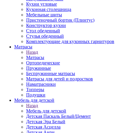
Кухни угловые
Кухонная столешница
Мебельные щиты
Пристеночный бортик (Плинтус)
Конструктор кухни
Стол обеденный
Стулья обеденный
Комплектующие для кухонных гарнитуров
Матраcы
Назад
Матраcы
Ортопедические
Пружинные
Беспружинные матрасы
Матрасы для детей и подростков
Наматрасники
Топперы
Подушки
Мебель для детской
Назад
Мебель для детской
Детская Паскаль Белый/Цемент
Детская Эра Белый
Детская Асцелла
Детская Анри