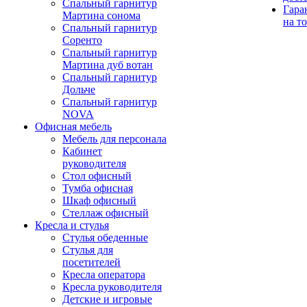
Спальный гарнитур
Гара
Мартина сонома
на т
Спальный гарнитур
Соренто
Спальный гарнитур
Мартина дуб вотан
Спальный гарнитур
Дольче
Спальный гарнитур
NOVA
Офисная мебель
Мебель для персонала
Кабинет
руководителя
Стол офисный
Тумба офисная
Шкаф офисный
Стеллаж офисный
Кресла и стулья
Стулья обеденные
Стулья для
посетителей
Кресла оператора
Кресла руководителя
Детские и игровые