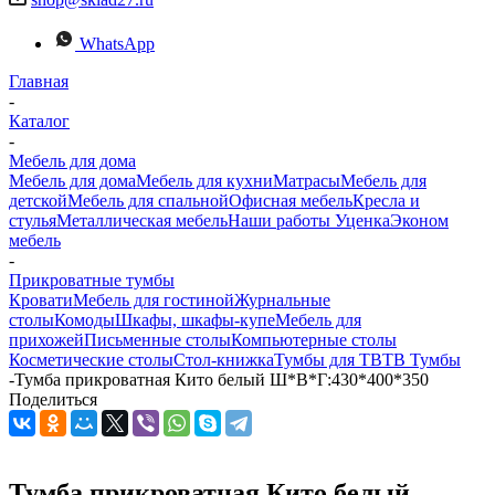
WhatsApp
Главная
-
Каталог
-
Мебель для дома
Мебель для дома
Мебель для кухни
Матраcы
Мебель для
детской
Мебель для спальной
Офисная мебель
Кресла и
стулья
Металлическая мебель
Наши работы
Уценка
Эконом
мебель
-
Прикроватные тумбы
Кровати
Мебель для гостиной
Журнальные
столы
Комоды
Шкафы, шкафы-купе
Мебель для
прихожей
Письменные столы
Компьютерные столы
Косметические столы
Стол-книжка
Тумбы для ТВ
ТВ Тумбы
-
Тумба прикроватная Кито белый Ш*В*Г:430*400*350
Поделиться
Тумба прикроватная Кито белый