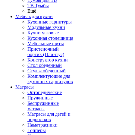
Тумбы для ТВ
ТВ Тумбы
Ещё
Мебель для кухни
Кухонные гарнитуры
Модульные кухни
Кухни угловые
Кухонная столешница
Мебельные щиты
Пристеночный
бортик (Плинтус)
Конструктор кухни
Стол обеденный
Стулья обеденный
Комплектующие для
кухонных гарнитуров
Матраcы
Ортопедические
Пружинные
Беспружинные
матрасы
Матрасы для детей и
подростков
Наматрасники
Топперы