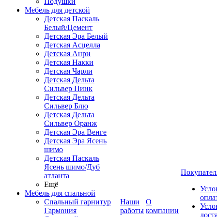
Подушки
Мебель для детской
Детская Паскаль
Белый/Цемент
Детская Эра Белый
Детская Асцелла
Детская Анри
Детская Накки
Детская Чарли
Детская Дельта
Сильвер Пинк
Детская Дельта
Сильвер Блю
Детская Дельта
Сильвер Оранж
Детская Эра Венге
Детская Эра Ясень
шимо
Детская Паскаль
Ясень шимо/Дуб
Покупател
атланта
Ещё
Усло
Мебель для спальной
опла
Спальный гарнитур
Наши
О
Усло
Гармония
работы
компании
дост