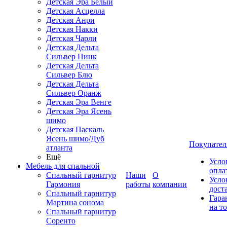
Детская Эра Белый
Детская Асцелла
Детская Анри
Детская Накки
Детская Чарли
Детская Дельта
Сильвер Пинк
Детская Дельта
Сильвер Блю
Детская Дельта
Сильвер Оранж
Детская Эра Венге
Детская Эра Ясень
шимо
Детская Паскаль
Ясень шимо/Дуб
Покупател
атланта
Ещё
Усло
Мебель для спальной
опла
Спальный гарнитур
Наши
О
Усло
Гармония
работы
компании
дост
Спальный гарнитур
Гара
Мартина сонома
на т
Спальный гарнитур
Соренто