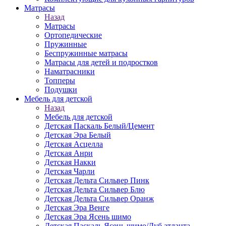
Матраcы
Назад
Матраcы
Ортопедические
Пружинные
Беспружинные матрасы
Матрасы для детей и подростков
Наматрасники
Топперы
Подушки
Мебель для детской
Назад
Мебель для детской
Детская Паскаль Белый/Цемент
Детская Эра Белый
Детская Асцелла
Детская Анри
Детская Накки
Детская Чарли
Детская Дельта Сильвер Пинк
Детская Дельта Сильвер Блю
Детская Дельта Сильвер Оранж
Детская Эра Венге
Детская Эра Ясень шимо
Детская Паскаль Ясень шимо/Дуб атланта