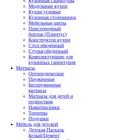
Кухонные гарнитуры
Модульные кухни
Кухни угловые
Кухонная столешница
Мебельные щиты
Пристеночный
бортик (Плинтус)
Конструктор кухни
Стол обеденный
Стулья обеденный
Комплектующие для
кухонных гарнитуров
Матраcы
Ортопедические
Пружинные
Беспружинные
матрасы
Матрасы для детей и
подростков
Наматрасники
Топперы
Подушки
Мебель для детской
Детская Паскаль
Белый/Цемент