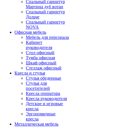
Спальный гарнитур
Мартина дуб вотан
Спальный гарнитур
Дольче
Спальный гарнитур
NOVA
Офисная мебель
Мебель для персонала
Кабинет
руководителя
Стол офисный
Тумба офисная
Шкаф офисный
Стеллаж офисный
Кресла и стулья
Стулья обеденные
Стулья для
посетителей
Кресла оператора
Кресла руководителя
Детские и игровые
кресла
Эргономичные
кресла
Металлическая мебель