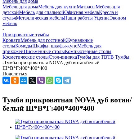
Мебель для дома
Мебель для дома
Мебель для кухни
Матраcы
Мебель для
детской
Мебель для спальной
Офисная мебель
Кресла и
стулья
Металлическая мебель
Наши работы
Уценка
Эконом
мебель
-
Прикроватные тумбы
Кровати
Мебель для гостиной
Журнальные
столы
Комоды
Шкафы, шкафы-купе
Мебель для
прихожей
Письменные столы
Компьютерные столы
Косметические столы
Стол-книжка
Тумбы для ТВ
ТВ Тумбы
-
Тумба прикроватная NOVA дуб вотан/белый
Ш*В*Г:400*400*400
Поделиться
Тумба прикроватная NOVA дуб вотан/
белый Ш*В*Г:400*400*400