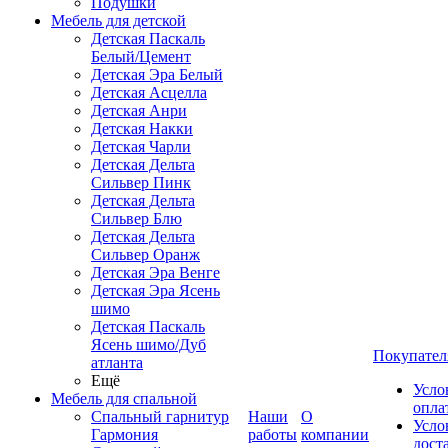
Подушки
Мебель для детской
Детская Паскаль
Белый/Цемент
Детская Эра Белый
Детская Асцелла
Детская Анри
Детская Накки
Детская Чарли
Детская Дельта
Сильвер Пинк
Детская Дельта
Сильвер Блю
Детская Дельта
Сильвер Оранж
Детская Эра Венге
Детская Эра Ясень
шимо
Детская Паскаль
Ясень шимо/Дуб
Покупател
атланта
Ещё
Усло
Мебель для спальной
опла
Спальный гарнитур
Наши
О
Усло
Гармония
работы
компании
дост