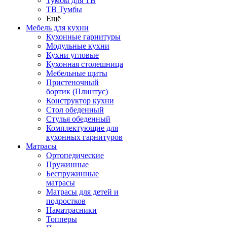
Тумбы для ТВ
ТВ Тумбы
Ещё
Мебель для кухни
Кухонные гарнитуры
Модульные кухни
Кухни угловые
Кухонная столешница
Мебельные щиты
Пристеночный
бортик (Плинтус)
Конструктор кухни
Стол обеденный
Стулья обеденный
Комплектующие для
кухонных гарнитуров
Матраcы
Ортопедические
Пружинные
Беспружинные
матрасы
Матрасы для детей и
подростков
Наматрасники
Топперы