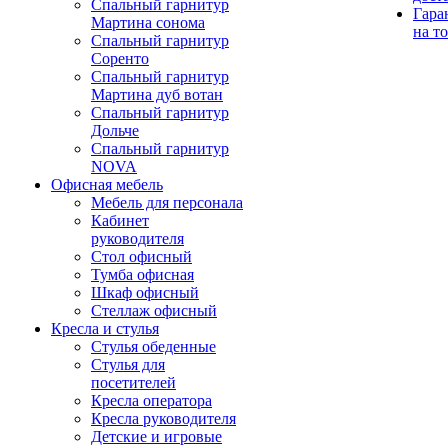
Спальный гарнитур
Гара
Мартина сонома
на т
Спальный гарнитур
Соренто
Спальный гарнитур
Мартина дуб вотан
Спальный гарнитур
Дольче
Спальный гарнитур
NOVA
Офисная мебель
Мебель для персонала
Кабинет
руководителя
Стол офисный
Тумба офисная
Шкаф офисный
Стеллаж офисный
Кресла и стулья
Стулья обеденные
Стулья для
посетителей
Кресла оператора
Кресла руководителя
Детские и игровые