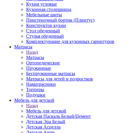
Кухни угловые
Кухонная столешница
Мебельные щиты
Пристеночный бортик (Плинтус)
Конструктор кухни
Стол обеденный
Стулья обеденный
Комплектующие для кухонных гарнитуров
Матраcы
Назад
Матраcы
Ортопедические
Пружинные
Беспружинные матрасы
Матрасы для детей и подростков
Наматрасники
Топперы
Подушки
Мебель для детской
Назад
Мебель для детской
Детская Паскаль Белый/Цемент
Детская Эра Белый
Детская Асцелла
Детская Анри