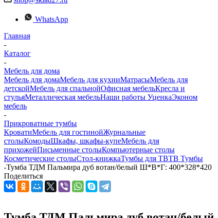
WhatsApp
Главная
-
Каталог
-
Мебель для дома
Мебель для дома
Мебель для кухни
Матраcы
Мебель для
детской
Мебель для спальной
Офисная мебель
Кресла и
стулья
Металлическая мебель
Наши работы
Уценка
Эконом
мебель
-
Прикроватные тумбы
Кровати
Мебель для гостиной
Журнальные
столы
Комоды
Шкафы, шкафы-купе
Мебель для
прихожей
Письменные столы
Компьютерные столы
Косметические столы
Стол-книжка
Тумбы для ТВ
ТВ Тумбы
-
Тумба ТДМ Пальмира дуб вотан/белый Ш*В*Г: 400*328*420
Поделиться
Тумба ТДМ Пальмира дуб вотан/белый