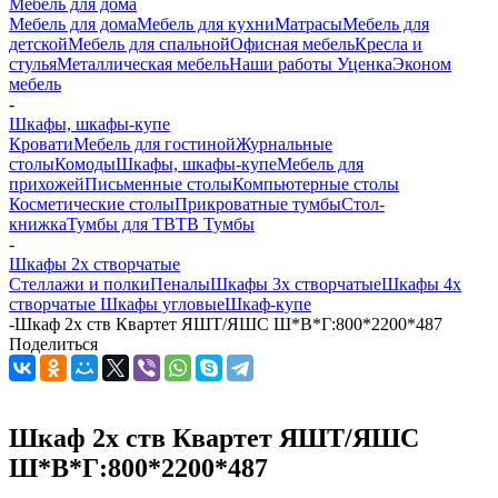
Мебель для дома
Мебель для дома
Мебель для кухни
Матраcы
Мебель для
детской
Мебель для спальной
Офисная мебель
Кресла и
стулья
Металлическая мебель
Наши работы
Уценка
Эконом
мебель
-
Шкафы, шкафы-купе
Кровати
Мебель для гостиной
Журнальные
столы
Комоды
Шкафы, шкафы-купе
Мебель для
прихожей
Письменные столы
Компьютерные столы
Косметические столы
Прикроватные тумбы
Стол-
книжка
Тумбы для ТВ
ТВ Тумбы
-
Шкафы 2х створчатые
Стеллажи и полки
Пеналы
Шкафы 3х створчатые
Шкафы 4х
створчатые
Шкафы угловые
Шкаф-купе
-
Шкаф 2х ств Квартет ЯШТ/ЯШС Ш*В*Г:800*2200*487
Поделиться
Шкаф 2х ств Квартет ЯШТ/ЯШС
Ш*В*Г:800*2200*487