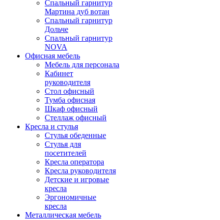
Спальный гарнитур
Мартина дуб вотан
Спальный гарнитур
Дольче
Спальный гарнитур
NOVA
Офисная мебель
Мебель для персонала
Кабинет
руководителя
Стол офисный
Тумба офисная
Шкаф офисный
Стеллаж офисный
Кресла и стулья
Стулья обеденные
Стулья для
посетителей
Кресла оператора
Кресла руководителя
Детские и игровые
кресла
Эргономичные
кресла
Металлическая мебель