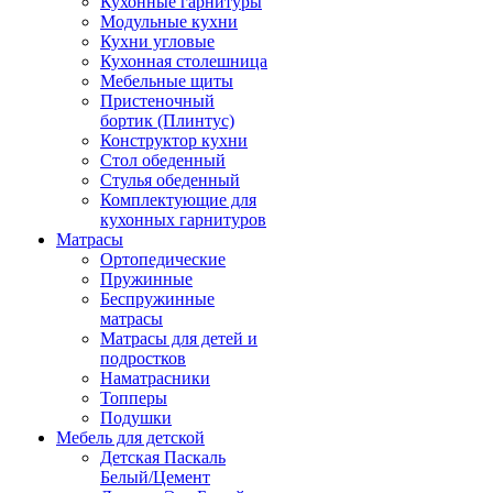
Кухонные гарнитуры
Модульные кухни
Кухни угловые
Кухонная столешница
Мебельные щиты
Пристеночный
бортик (Плинтус)
Конструктор кухни
Стол обеденный
Стулья обеденный
Комплектующие для
кухонных гарнитуров
Матраcы
Ортопедические
Пружинные
Беспружинные
матрасы
Матрасы для детей и
подростков
Наматрасники
Топперы
Подушки
Мебель для детской
Детская Паскаль
Белый/Цемент