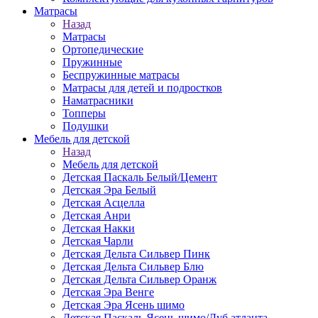
Матраcы
Назад
Матраcы
Ортопедические
Пружинные
Беспружинные матрасы
Матрасы для детей и подростков
Наматрасники
Топперы
Подушки
Мебель для детской
Назад
Мебель для детской
Детская Паскаль Белый/Цемент
Детская Эра Белый
Детская Асцелла
Детская Анри
Детская Накки
Детская Чарли
Детская Дельта Сильвер Пинк
Детская Дельта Сильвер Блю
Детская Дельта Сильвер Оранж
Детская Эра Венге
Детская Эра Ясень шимо
Детская Паскаль Ясень шимо/Дуб атланта