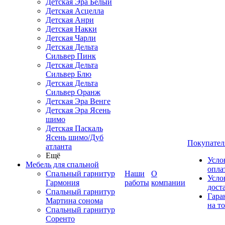
Детская Эра Белый
Детская Асцелла
Детская Анри
Детская Накки
Детская Чарли
Детская Дельта
Сильвер Пинк
Детская Дельта
Сильвер Блю
Детская Дельта
Сильвер Оранж
Детская Эра Венге
Детская Эра Ясень
шимо
Детская Паскаль
Ясень шимо/Дуб
Покупател
атланта
Ещё
Усло
Мебель для спальной
опла
Спальный гарнитур
Наши
О
Усло
Гармония
работы
компании
дост
Спальный гарнитур
Гара
Мартина сонома
на т
Спальный гарнитур
Соренто