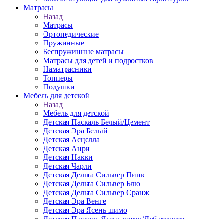
Матраcы
Назад
Матраcы
Ортопедические
Пружинные
Беспружинные матрасы
Матрасы для детей и подростков
Наматрасники
Топперы
Подушки
Мебель для детской
Назад
Мебель для детской
Детская Паскаль Белый/Цемент
Детская Эра Белый
Детская Асцелла
Детская Анри
Детская Накки
Детская Чарли
Детская Дельта Сильвер Пинк
Детская Дельта Сильвер Блю
Детская Дельта Сильвер Оранж
Детская Эра Венге
Детская Эра Ясень шимо
Детская Паскаль Ясень шимо/Дуб атланта