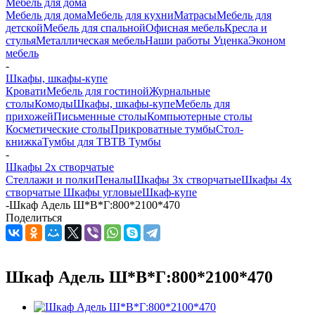
Мебель для дома
Мебель для дома
Мебель для кухни
Матраcы
Мебель для
детской
Мебель для спальной
Офисная мебель
Кресла и
стулья
Металлическая мебель
Наши работы
Уценка
Эконом
мебель
-
Шкафы, шкафы-купе
Кровати
Мебель для гостиной
Журнальные
столы
Комоды
Шкафы, шкафы-купе
Мебель для
прихожей
Письменные столы
Компьютерные столы
Косметические столы
Прикроватные тумбы
Стол-
книжка
Тумбы для ТВ
ТВ Тумбы
-
Шкафы 2х створчатые
Стеллажи и полки
Пеналы
Шкафы 3х створчатые
Шкафы 4х
створчатые
Шкафы угловые
Шкаф-купе
-
Шкаф Адель Ш*В*Г:800*2100*470
Поделиться
Шкаф Адель Ш*В*Г:800*2100*470