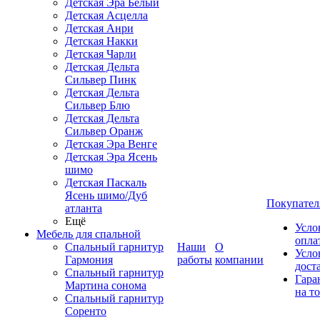
Детская Эра Белый
Детская Асцелла
Детская Анри
Детская Накки
Детская Чарли
Детская Дельта
Сильвер Пинк
Детская Дельта
Сильвер Блю
Детская Дельта
Сильвер Оранж
Детская Эра Венге
Детская Эра Ясень
шимо
Детская Паскаль
Ясень шимо/Дуб
Покупател
атланта
Ещё
Усло
Мебель для спальной
опла
Спальный гарнитур
Наши
О
Усло
Гармония
работы
компании
дост
Спальный гарнитур
Гара
Мартина сонома
на т
Спальный гарнитур
Соренто