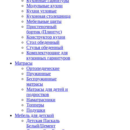
Кухонные гарнитуры
Модульные кухни
Кухни угловые
Кухонная столешница
Мебельные щиты
Пристеночный
бортик (Плинтус)
Конструктор кухни
Стол обеденный
Стулья обеденный
Комплектующие для
кухонных гарнитуров
Матраcы
Ортопедические
Пружинные
Беспружинные
матрасы
Матрасы для детей и
подростков
Наматрасники
Топперы
Подушки
Мебель для детской
Детская Паскаль
Белый/Цемент