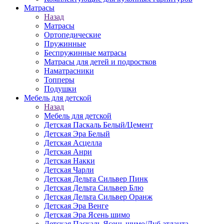
Матраcы
Назад
Матраcы
Ортопедические
Пружинные
Беспружинные матрасы
Матрасы для детей и подростков
Наматрасники
Топперы
Подушки
Мебель для детской
Назад
Мебель для детской
Детская Паскаль Белый/Цемент
Детская Эра Белый
Детская Асцелла
Детская Анри
Детская Накки
Детская Чарли
Детская Дельта Сильвер Пинк
Детская Дельта Сильвер Блю
Детская Дельта Сильвер Оранж
Детская Эра Венге
Детская Эра Ясень шимо
Детская Паскаль Ясень шимо/Дуб атланта