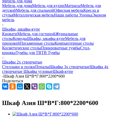
Мебель для дома
Мебель для дома
Мебель для кухни
Матраcы
Мебель для
детской
Мебель для спальной
Офисная мебель
Кресла и
стулья
Металлическая мебель
Наши работы
Уценка
Эконом
мебель
-
Шкафы, шкафы-купе
Кровати
Мебель для гостиной
Журнальные
столы
Комоды
Шкафы, шкафы-купе
Мебель для
прихожей
Письменные столы
Компьютерные столы
Косметические столы
Прикроватные тумбы
Стол-
книжка
Тумбы для ТВ
ТВ Тумбы
-
Шкафы 2х створчатые
Стеллажи и полки
Пеналы
Шкафы 3х створчатые
Шкафы 4х
створчатые
Шкафы угловые
Шкаф-купе
-
Шкаф Азия Ш*В*Г:800*2200*600
Поделиться
Шкаф Азия Ш*В*Г:800*2200*600