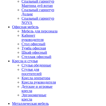
Спальный гарнитур
Мартина дуб вотан
Спальный гарнитур
Дольче
Спальный гарнитур
NOVA
Офисная мебель
Мебель для персонала
Кабинет
руководителя
Стол офисный
Тумба офисная
Шкаф офисный
Стеллаж офисный
Кресла и стулья
Стулья обеденные
Стулья для
посетителей
Кресла оператора
Кресла руководителя
Детские и игровые
кресла
Эргономичные
кресла
Металлическая мебель