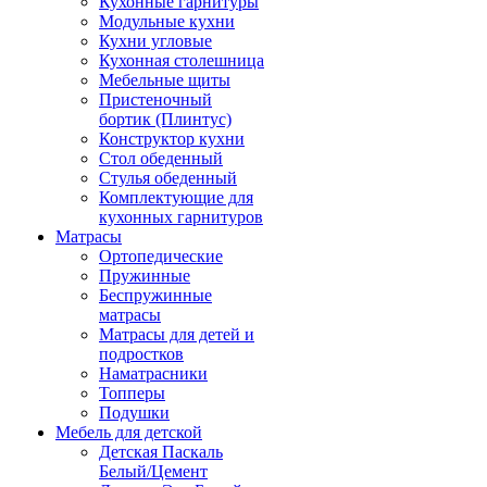
Кухонные гарнитуры
Модульные кухни
Кухни угловые
Кухонная столешница
Мебельные щиты
Пристеночный
бортик (Плинтус)
Конструктор кухни
Стол обеденный
Стулья обеденный
Комплектующие для
кухонных гарнитуров
Матраcы
Ортопедические
Пружинные
Беспружинные
матрасы
Матрасы для детей и
подростков
Наматрасники
Топперы
Подушки
Мебель для детской
Детская Паскаль
Белый/Цемент