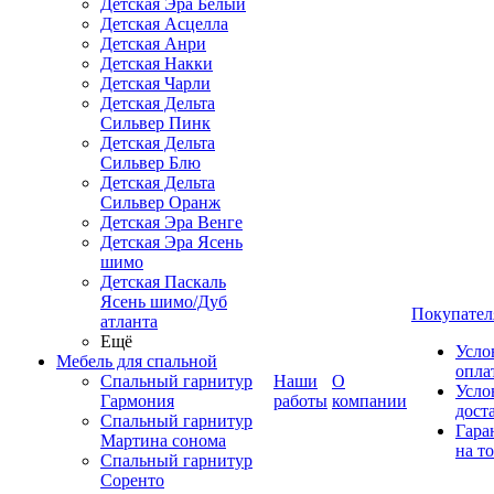
Детская Эра Белый
Детская Асцелла
Детская Анри
Детская Накки
Детская Чарли
Детская Дельта
Сильвер Пинк
Детская Дельта
Сильвер Блю
Детская Дельта
Сильвер Оранж
Детская Эра Венге
Детская Эра Ясень
шимо
Детская Паскаль
Ясень шимо/Дуб
Покупател
атланта
Ещё
Усло
Мебель для спальной
опла
Спальный гарнитур
Наши
О
Усло
Гармония
работы
компании
дост
Спальный гарнитур
Гара
Мартина сонома
на т
Спальный гарнитур
Соренто