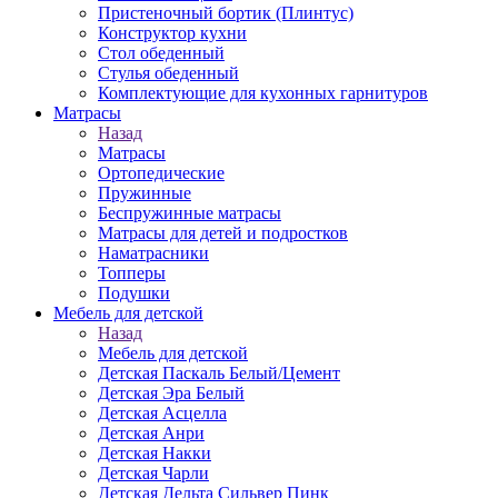
Пристеночный бортик (Плинтус)
Конструктор кухни
Стол обеденный
Стулья обеденный
Комплектующие для кухонных гарнитуров
Матраcы
Назад
Матраcы
Ортопедические
Пружинные
Беспружинные матрасы
Матрасы для детей и подростков
Наматрасники
Топперы
Подушки
Мебель для детской
Назад
Мебель для детской
Детская Паскаль Белый/Цемент
Детская Эра Белый
Детская Асцелла
Детская Анри
Детская Накки
Детская Чарли
Детская Дельта Сильвер Пинк