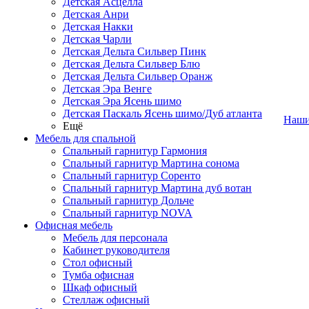
Детская Асцелла
Детская Анри
Детская Накки
Детская Чарли
Детская Дельта Сильвер Пинк
Детская Дельта Сильвер Блю
Детская Дельта Сильвер Оранж
Детская Эра Венге
Детская Эра Ясень шимо
Детская Паскаль Ясень шимо/Дуб атланта
Наши
Ещё
Мебель для спальной
Спальный гарнитур Гармония
Спальный гарнитур Мартина сонома
Спальный гарнитур Соренто
Спальный гарнитур Мартина дуб вотан
Спальный гарнитур Дольче
Спальный гарнитур NOVA
Офисная мебель
Мебель для персонала
Кабинет руководителя
Стол офисный
Тумба офисная
Шкаф офисный
Стеллаж офисный