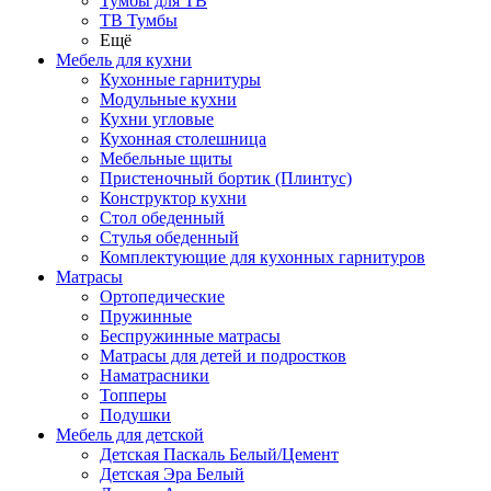
Тумбы для ТВ
ТВ Тумбы
Ещё
Мебель для кухни
Кухонные гарнитуры
Модульные кухни
Кухни угловые
Кухонная столешница
Мебельные щиты
Пристеночный бортик (Плинтус)
Конструктор кухни
Стол обеденный
Стулья обеденный
Комплектующие для кухонных гарнитуров
Матраcы
Ортопедические
Пружинные
Беспружинные матрасы
Матрасы для детей и подростков
Наматрасники
Топперы
Подушки
Мебель для детской
Детская Паскаль Белый/Цемент
Детская Эра Белый