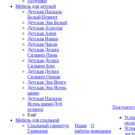
Подушки
Мебель для детской
Детская Паскаль
Белый/Цемент
Детская Эра Белый
Детская Асцелла
Детская Анри
Детская Накки
Детская Чарли
Детская Дельта
Сильвер Пинк
Детская Дельта
Сильвер Блю
Детская Дельта
Сильвер Оранж
Детская Эра Венге
Детская Эра Ясень
шимо
Детская Паскаль
Ясень шимо/Дуб
Покупател
атланта
Ещё
Усло
Мебель для спальной
опла
Спальный гарнитур
Наши
О
Усло
Гармония
работы
компании
дост