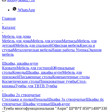
WhatsApp
Главная
-
Каталог
-
Мебель для дома
Мебель для дома
Мебель для кухни
Матраcы
Мебель для
детской
Мебель для спальной
Офисная мебель
Кресла и
стулья
Металлическая мебель
Наши работы
Уценка
Эконом
мебель
-
Шкафы, шкафы-купе
Кровати
Мебель для гостиной
Журнальные
столы
Комоды
Шкафы, шкафы-купе
Мебель для
прихожей
Письменные столы
Компьютерные столы
Косметические столы
Прикроватные тумбы
Стол-
книжка
Тумбы для ТВ
ТВ Тумбы
-
Шкафы 2х створчатые
Стеллажи и полки
Пеналы
Шкафы 3х створчатые
Шкафы 4х
створчатые
Шкафы угловые
Шкаф-купе
-
Тумба многофункциональная "Анри" Ш*В*Г:850*1400*330