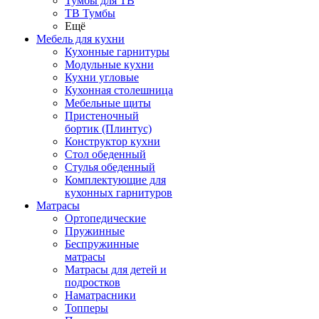
Тумбы для ТВ
ТВ Тумбы
Ещё
Мебель для кухни
Кухонные гарнитуры
Модульные кухни
Кухни угловые
Кухонная столешница
Мебельные щиты
Пристеночный
бортик (Плинтус)
Конструктор кухни
Стол обеденный
Стулья обеденный
Комплектующие для
кухонных гарнитуров
Матраcы
Ортопедические
Пружинные
Беспружинные
матрасы
Матрасы для детей и
подростков
Наматрасники
Топперы