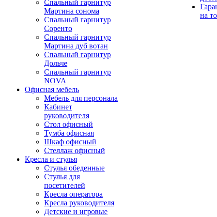
Спальный гарнитур
Гара
Мартина сонома
на т
Спальный гарнитур
Соренто
Спальный гарнитур
Мартина дуб вотан
Спальный гарнитур
Дольче
Спальный гарнитур
NOVA
Офисная мебель
Мебель для персонала
Кабинет
руководителя
Стол офисный
Тумба офисная
Шкаф офисный
Стеллаж офисный
Кресла и стулья
Стулья обеденные
Стулья для
посетителей
Кресла оператора
Кресла руководителя
Детские и игровые