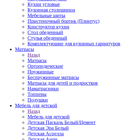
Кухни угловые
Кухонная столешница
Мебельные щиты
Пристеночный бортик (Плинтус)
Конструктор кухни
Стол обеденный
Стулья обеденный
Комплектующие для кухонных гарнитуров
Матраcы
Назад
Матраcы
Ортопедические
Пружинные
Беспружинные матрасы
Матрасы для детей и подростков
Наматрасники
Топперы
Подушки
Мебель для детской
Назад
Мебель для детской
Детская Паскаль Белый/Цемент
Детская Эра Белый
Детская Асцелла
Детская Анри